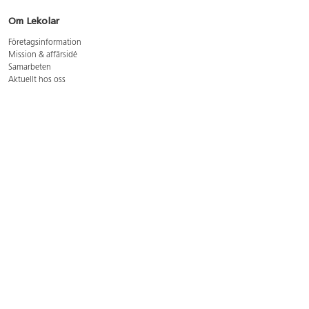
Om Lekolar
Företagsinformation
Mission & affärsidé
Samarbeten
Aktuellt hos oss
GDPR
Cookie Policy
Whistleblowing
Lediga jobb
Bruttoprislista lära, skapa, leka 2026-5
Bruttoprislista möbler 2026-3
Bruttoprislista lekplatsutrustning och utemiljö 2026-3
Kontakt
Öppettider kundtjänst: mån-tors 8-17, fre 8-16
Kundtjänst: 0479-19900
kundtjanst@lekolar.se
Besöksadress: Hallarydsvägen 8, 283 36 Osby
Postadress: Box 170, S-283 23 Osby
Växel: 0479-19800