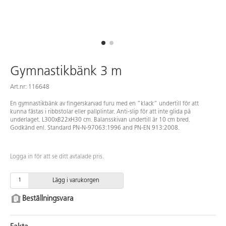
Gymnastikbänk 3 m
Art.nr: 116648
En gymnastikbänk av fingerskarvad furu med en ”klack” undertill för att
kunna fästas i ribbstolar eller pallplintar. Anti-slip för att inte glida på
underlaget. L300xB22xH30 cm. Balansskivan undertill är 10 cm bred.
Godkänd enl. Standard PN-N-97063:1996 and PN-EN 913:2008.
Logga in för att se ditt avtalade pris.
Lägg i varukorgen
Beställningsvara