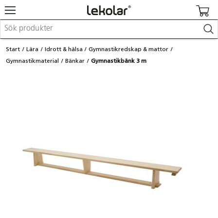
Möbler & inredning
Start
Lära
Idrott & hälsa
Gymnastikredskap & mattor
Lekplatsutrustning & utemiljö
Gymnastikmaterial
Bänkar
Gymnastikbänk 3 m
Skapa
Leka
Lära
Barnvagnar & småbarnsartiklar
Skolförbrukning & kontorsmaterial
Logga in / Registrera dig
Hitta din säljare
Kontakta Lekolar