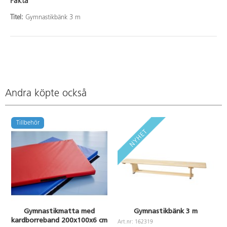
Fakta
Titel:
Gymnastikbänk 3 m
Andra köpte också
Tillbehör
Gymnastikmatta med
Gymnastikbänk 3 m
kardborreband 200x100x6 cm
Art.nr: 162319
A