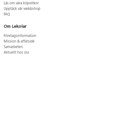
Läs om våra köpvillkor
Upptäck vår webbshop
FAQ
Om Lekolar
Företagsinformation
Mission & affärsidé
Samarbeten
Aktuellt hos oss
GDPR
Cookie Policy
Whistleblowing
Lediga jobb
Bruttoprislista lära, skapa, leka 2026-5
Bruttoprislista möbler 2026-3
Bruttoprislista lekplatsutrustning och utemiljö 2026-3
Kontakt
Öppettider kundtjänst: mån-tors 8-17, fre 8-16
Kundtjänst: 0479-19900
kundtjanst@lekolar.se
Besöksadress: Hallarydsvägen 8, 283 36 Osby