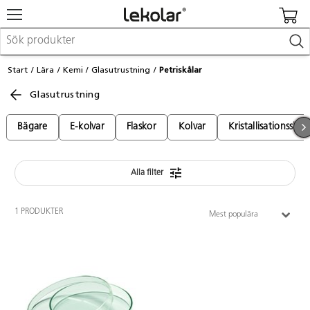
Möbler & inredning
Start
Lära
Kemi
Glasutrustning
Petriskålar
Lekplatsutrustning & utemiljö
Glasutrustning
Skapa
Leka
Lära
Bägare
E-kolvar
Flaskor
Kolvar
Kristallisationsskål
Barnvagnar & småbarnsartiklar
Skolförbrukning & kontorsmaterial
Alla filter
Logga in / Registrera dig
1 PRODUKTER
Mest populära
Hitta din säljare
Kontakta Lekolar