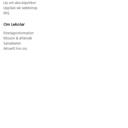
Läs om våra köpvillkor
Upptäck vår webbshop
FAQ
Om Lekolar
Företagsinformation
Mission & affärsidé
Samarbeten
Aktuellt hos oss
GDPR
Cookie Policy
Whistleblowing
Lediga jobb
Bruttoprislista lära, skapa, leka 2026-5
Bruttoprislista möbler 2026-3
Bruttoprislista lekplatsutrustning och utemiljö 2026-3
Kontakt
Öppettider kundtjänst: mån-tors 8-17, fre 8-16
Kundtjänst: 0479-19900
kundtjanst@lekolar.se
Besöksadress: Hallarydsvägen 8, 283 36 Osby