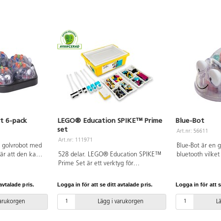
t 6-pack
LEGO® Education SPIKE™ Prime
Blue-Bot
set
Art.nr: 56611
Art.nr: 111971
en golvrobot med
Blue-Bot är en 
bär att den kan
528 delar. LEGO® Education SPIKE™
bluetooth vilket
ta eller en dator
Prime Set är ett verktyg för
styras från en su
ras med enkla
undervisning i naturvetenskap, teknik,
men även prog
ryggen. Blue-Bot
ingenjörsvetenskap, konst och
knapptryckninga
avtalade pris.
Logga in för att se ditt avtalade pris.
Logga in för att s
t mellan orsak
matematik (förkortas STEAM på
åskådliggör sa
övning i
engelska) för elever i årskurs 4-8.
och verkan samt
varukorgen
Lägg i varukorgen
L
oll. Denna
LEGO byggdelar kombineras med
uppföljning och
 gällande
lättanvänd hårdvara och ett intuitivt
version är uppd