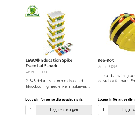
transparenta mattor, 
och 10 vita Clip-on-sk
LEGO® Education Spike
Bee-Bot
Essential 5-pack
Art.nr: 55205
Art.nr: 133173
En kul, barnvänlig oc
2 245 delar. Ikon- och ordbaserad
golvrobot för barn. En
blockkodning med enkel maskinvara
programmera med en
– inklusive en intelligent hubb med
knapptryckningar. Bar
två portar, två små motorer, en
upptäcka sambandet 
Logga in för att se ditt avtalade pris.
Logga in för att se ditt 
ljuspanel och en färgsensor – gör
och verkan, samt trän
elevernas skapelser levande. Setet
och kontroll. Sensore
Lägg i varukorgen
Lägg i 
innehåller även ett färgstarkt urval av
interaktion med andr
LEGO-klossar, ersättningsdelar och en
Blue-Bot. Funktion för
hållbar förvaringslåda med
och -uppspelning. Må
färgkodade sorteringsbrickor för att
Höjd 7 cm. Uppladdni