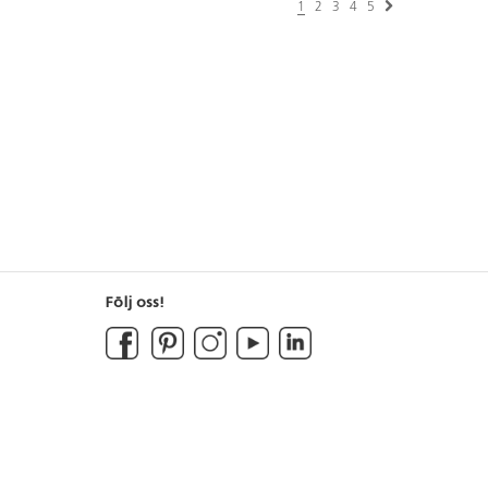
1
2
3
4
5
Följ oss!