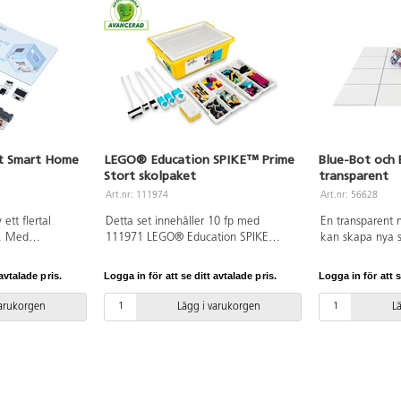
sensorer och in- och utgångar för att
koppla till fler motorer och sensorer.
Kan anslutas både via Bluetooth och
WiFi.
it Smart Home
LEGO® Education SPIKE™ Prime
Blue-Bot och 
Stort skolpaket
transparent
Art.nr: 111974
Art.nr: 56628
ett flertal
Detta set innehåller 10 fp med
En transparent
ö. Med
111971 LEGO® Education SPIKE
kan skapa nya 
er för stötar,
Prime Set och 1 fp 130606 LEGO®
Bee-Bot och Blu
jus samt diverse
Education SPIKE Prime Expansion Set.
användas ovanp
avtalade pris.
Logga in för att se ditt avtalade pris.
Logga in för att s
ningar kan
Läs mer om innehållet på respektive
planscher, eller 
cro:bit för
artikelnummer. Material: ABS. PVC-
programmerings
varukorgen
Lägg i varukorgen
L
om t.ex. driva
fri.
skapar stora mö
ler
kan anpassas ti
uppgifter. Mått
et är
fri från ftalater.
att micro:bit
parat.