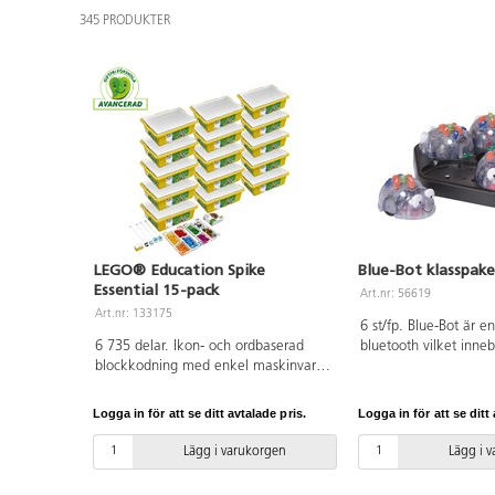
345 PRODUKTER
LEGO® Education Spike
Blue-Bot klasspake
Essential 15-pack
Art.nr: 56619
Art.nr: 133175
6 st/fp. Blue-Bot är 
6 735 delar. Ikon- och ordbaserad
bluetooth vilket inne
blockkodning med enkel maskinvara
styras från en surfplat
– inklusive en intelligent hubb med
men även programme
två portar, två små motorer, en
knapptryckningar på 
Logga in för att se ditt avtalade pris.
Logga in för att se ditt 
ljuspanel och en färgsensor – gör
åskådliggör sambande
elevernas skapelser levande. Setet
och verkan samt ger 
Lägg i varukorgen
Lägg i 
innehåller även ett färgstarkt urval av
uppföljning och kontr
LEGO-klossar, ersättningsdelar och en
version är uppdaterad