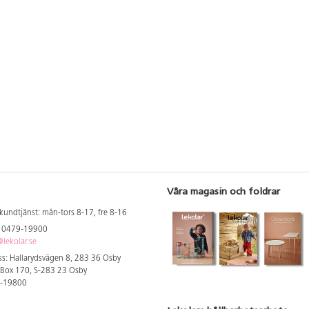
Våra magasin och foldrar
kundtjänst: mån-tors 8-17, fre 8-16
: 0479-19900
lekolar.se
s: Hallarydsvägen 8, 283 36 Osby
 Box 170, S-283 23 Osby
9-19800