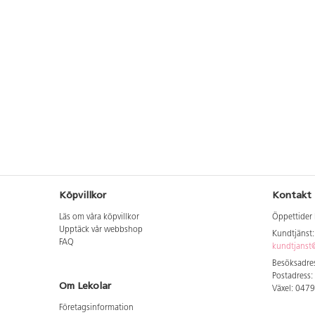
Köpvillkor
Kontakt
Läs om våra köpvillkor
Öppettider 
Upptäck vår webbshop
Kundtjänst
FAQ
kundtjanst@
Besöksadres
Postadress:
Om Lekolar
Växel: 047
Företagsinformation