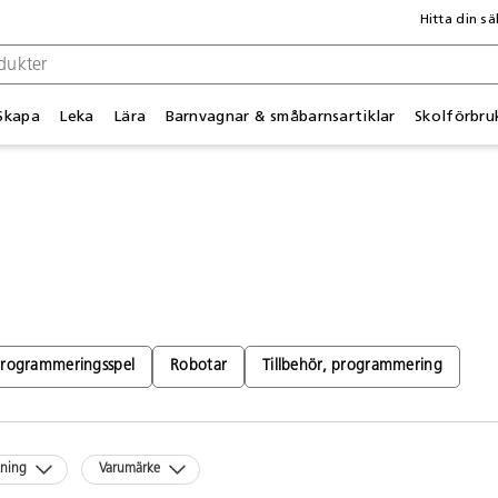
Hitta din sä
Skapa
Leka
Lära
Barnvagnar & småbarnsartiklar
Skolförbru
Programmeringsspel
Robotar
Tillbehör, programmering
kning
Varumärke