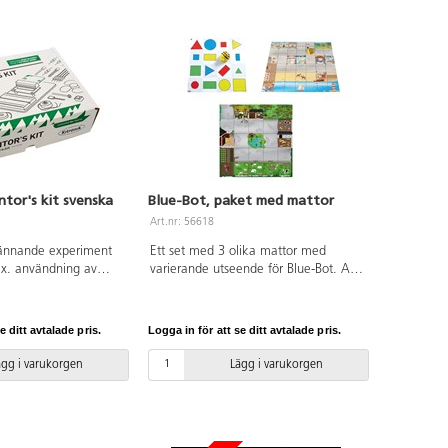
. Den har även
ikation, så att den
d andra BOLT.
etooth och passar till
er med iOS 15 eller
med ett skraptåligt
eras med Sphero Edu-
n alla mobila eller
ter. Upptäck
mmunity-skapade
r bara kör och spela.
ntor's kit svenska
Blue-Bot, paket med mattor
sa spel och lär dig
it-, block-eller
Art.nr: 56618
ng. Laddas via
ännande experiment
Ett set med 3 olika mattor med
.ex. användning av
varierande utseende för Blue-Bot. Av
rer, LDR och
PVC utan förbjudna ftalater. Blue-Bot
 Svensk handledning
säljes separat.
ehöver inte någon
e ditt avtalade pris.
Logga in för att se ditt avtalade pris.
het av
ägg i varukorgen
Lägg i varukorgen