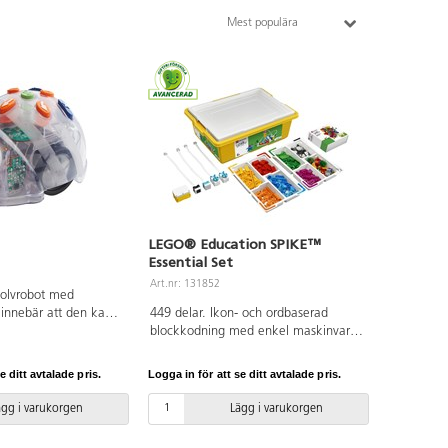
Mest populära
LEGO® Education SPIKE™
Essential Set
Art.nr: 131852
golvrobot med
 innebär att den kan
449 delar. Ikon- och ordbaserad
rfplatta eller en dator
blockkodning med enkel maskinvara
rammeras med enkla
– inklusive en intelligent hubb med
r på ryggen. Blue-Bot
två portar, två små motorer, en
e ditt avtalade pris.
Logga in för att se ditt avtalade pris.
mbandet mellan orsak
ljuspanel och en färgsensor – gör
 ger övning i
elevernas skapelser levande. Setet
ägg i varukorgen
Lägg i varukorgen
 kontroll. Denna
innehåller även ett färgstarkt urval av
aterad gällande
LEGO-klossar, ersättningsdelar och en