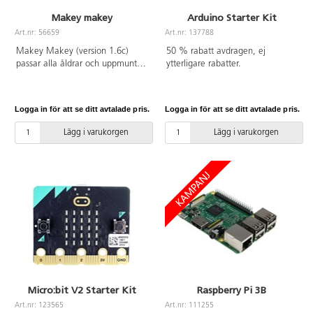
Makey makey
Arduino Starter Kit
Art.nr: 56659
Art.nr: 137788
Makey Makey (version 1.6c)
50 % rabatt avdragen, ej
passar alla åldrar och uppmuntrar
ytterligare rabatter.
elever att våga testa och
använda sin fantasi. Byt ut
tangentbordet och använd små
Logga in för att se ditt avtalade pris.
Logga in för att se ditt avtalade pris.
skedar istället. Spela upp en
melodi med hjälp av bananer.
Lägg i varukorgen
Lägg i varukorgen
Skapa spelkonsol, robot m.m.
Innehåller: 1 Makey Makey, 1
USB-kabel, 7 krokodilklämmor
(till kontakterna på framsidan), 6
kopplingstrådar (till kontakterna
på baksidan) och instruktionsblad
på engelska. Om blyerts används
som ledare rekommenderas
mjuka pennor med hög
grafithalt, gärna 2B. PVC-fri.
Micro:bit V2 Starter Kit
Raspberry Pi 3B
Art.nr: 123565
Art.nr: 111255