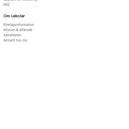
FAQ
Om Lekolar
Företagsinformation
Mission & affärsidé
Samarbeten
Aktuellt hos oss
GDPR
Cookie Policy
Whistleblowing
Lediga jobb
Bruttoprislista lära, skapa, leka 2026-5
Bruttoprislista möbler 2026-3
Bruttoprislista lekplatsutrustning och utemiljö 2026-3
Kontakt
Öppettider kundtjänst: mån-tors 8-17, fre 8-16
Kundtjänst: 0479-19900
kundtjanst@lekolar.se
Besöksadress: Hallarydsvägen 8, 283 36 Osby
Postadress: Box 170, S-283 23 Osby
Växel: 0479-19800