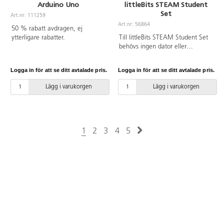
Arduino Uno
littleBits STEAM Student
Set
Art.nr: 111259
Art.nr: 56864
50 % rabatt avdragen, ej
ytterligare rabatter.
Till littleBits STEAM Student Set
behövs ingen dator eller
surfplatta – eleverna kan bygga
sina uppfinningar direkt med de
Logga in för att se ditt avtalade pris.
Logga in för att se ditt avtalade pris.
elektroniska byggklossarna.
Genom att engagera eleverna i
Lägg i varukorgen
Lägg i varukorgen
uppfinningsbaserat lärande,
utvecklar de förmågor som
problemlösning, kreativt
tänkande och samarbete. Det
ingår en uppfinningsguide och på
1
2
3
4
5
webben finns ännu fler tips och
idéer. Alla littleBits är
färgkodade, magnetiska och
återanvändbara. Innehåller: 19 st
elektroniska byggblock, USB-
adapter och USB-kabel, 9V
batteri och kabel, hjul, skruvar,
skruvmejslar, fäste till servomotor,
magnetiska fästen med
kardborre, kardborreband,