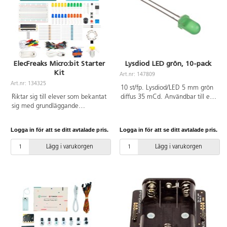
ElecFreaks Micro:bit Starter
Lysdiod LED grön, 10-pack
Kit
Art.nr: 147809
Art.nr: 134325
10 st/fp. Lysdiod/LED 5 mm grön
Riktar sig till elever som bekantat
diffus 35 mCd. Användbar till en
sig med grundläggande
mängd olika applikationer som
programmering och elektriska
involverar t.ex. färgsignalering.
kretsar. 24 elektroniska
Dioden erbjuder låg
Logga in för att se ditt avtalade pris.
Logga in för att se ditt avtalade pris.
komponenter för ett flertal
strömförbrukning och lång
experiment, t.ex. bygga ett
livslängd.
Lägg i varukorgen
Lägg i varukorgen
trafikljus eller en fotocell som
kontrollerar en LED-skärm för
micro:bit. Exempel på
komponenter som ingår:
kopplingsplatta, micro:bit
breakout, dioder i olika färger,
fotocell, tryckknappar,
potentiometer, buzzer, motorer
och kopplingstrådar. Kompatibla