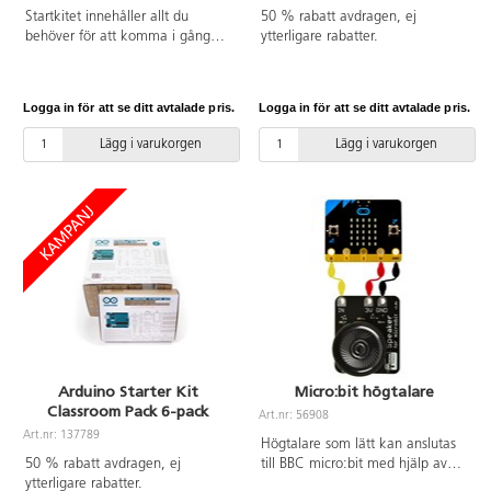
Startkitet innehåller allt du
50 % rabatt avdragen, ej
behöver för att komma i gång
ytterligare rabatter.
med micro:bit. Innehåller BBC
micro:bit V2, 1 m USB-kabel, en
batterihållare och 2 st AAA-
Logga in för att se ditt avtalade pris.
Logga in för att se ditt avtalade pris.
batterier.
Lägg i varukorgen
Lägg i varukorgen
Arduino Starter Kit
Micro:bit högtalare
Classroom Pack 6-pack
Art.nr: 56908
Art.nr: 137789
Högtalare som lätt kan anslutas
50 % rabatt avdragen, ej
till BBC micro:bit med hjälp av
ytterligare rabatter.
krokodilklämmor.