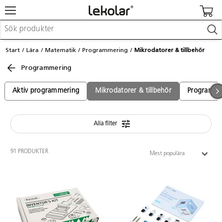
Möbler & inredning
Start
Lära
Matematik
Programmering
Mikrodatorer & tillbehör
Lekplatsutrustning & utemiljö
Programmering
Skapa
Leka
Lära
Aktiv programmering
Mikrodatorer & tillbehör
Programme
Barnvagnar & småbarnsartiklar
Skolförbrukning & kontorsmaterial
Alla filter
Logga in / Registrera dig
91 PRODUKTER
Mest populära
Hitta din säljare
Kontakta Lekolar