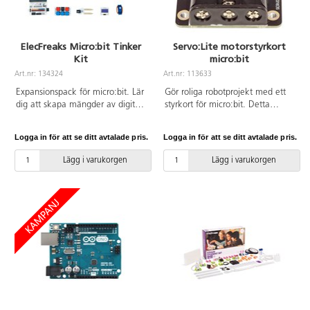
programmeringsspråk är bla.
Makecode, JavaScript och
Python. Observera att micro:bit
ElecFreaks Micro:bit Tinker
Servo:Lite motorstyrkort
köps separat.
Kit
micro:bit
Art.nr: 134324
Art.nr: 113633
Expansionspack för micro:bit. Lär
Gör roliga robotprojekt med ett
dig att skapa mängder av digitala
styrkort för micro:bit. Detta
makerprojekt med hjälp av detta
styrkort för micro:bit kan bilda
kit som innehåller bland annat
kontrollnavet för dina
Logga in för att se ditt avtalade pris.
Logga in för att se ditt avtalade pris.
ledindikatorer, sensorer och
robotprojekt, styra upp till tre
servostyrningar. Kompatibelt med
servos och har 5 x RGB LED.
Lägg i varukorgen
Lägg i varukorgen
Makecode programmeringsspråk
för grafisk programmering. Över
30 programmeringsutmaningar
att se fram emot. Micro:bit och
batterier köps separat.