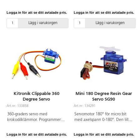
Logga in för att se ditt avtalade pris.
Logga in för att se ditt avtalade pris.
Lägg i varukorgen
Lägg i varukorgen
Kitronik Clippable 360
Mini 180 Degree Resin Gear
Degree Servo
Servo SG90
Art.nr: 133858
Art.nr: 134291
360-graders servo med
Servomotor 180° för micro:bit
krokodilklämmor. Programmeras
med axelspann 0-180°. Den lilla
med MakeCode eller Python. Se
storleken gör den extra
PDF för ytterligare information.
användbar i radiostyrda modeller.
Logga in för att se ditt avtalade pris.
Logga in för att se ditt avtalade pris.
Passar de flesta applikationer.