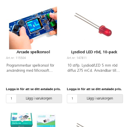
termometer,
fläkthastighetsregulator,
automatisk fläkt och ett
thereminliknande
musikinstrument. Exempel på
experiment som du kan göra:
kontrollera en glödlampa, spela
upp ljud, mäta temperatur m.m.
Arcade spelkonsol
Lysdiod LED röd, 10-pack
Art.nr: 115504
Art.nr: 147811
Programmerbar spelkonsol för
10 st/fp. Lysdiod/LED 5 mm röd
användning med Microsoft
diffus 275 mCd. Användbar till
MakeCode Arcade editor.
en mängd olika applikationer
som involverar t.ex.
färgsignalering. Dioden erbjuder
Logga in för att se ditt avtalade pris.
Logga in för att se ditt avtalade pris.
låg strömförbrukning och lång
livslängd.
Lägg i varukorgen
Lägg i varukorgen