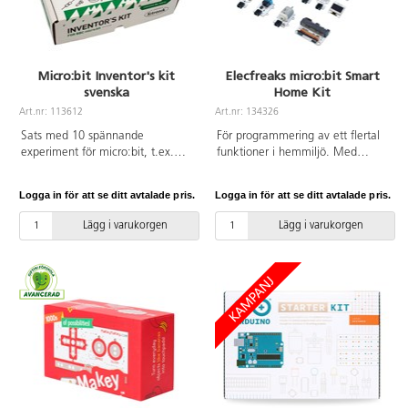
Micro:bit Inventor's kit
Elecfreaks micro:bit Smart
svenska
Home Kit
Art.nr: 113612
Art.nr: 134326
Sats med 10 spännande
För programmering av ett flertal
experiment för micro:bit, t.ex.
funktioner i hemmiljö. Med
användning av lysdioder, motorer,
hjälpmedel som sensorer för
LDR och kondensatorer. Svensk
stötar, temperatur, ljud och ljus
Logga in för att se ditt avtalade pris.
Logga in för att se ditt avtalade pris.
handledning medföljer. Du
samt diverse motorer och
behöver inte någon tidigare
servostyrningar kan elever
Lägg i varukorgen
Lägg i varukorgen
erfarenhet av programmering.
programmera micro:bit för
funktioner i hemmet som t.ex.
driva rullgardiner, fläktar eller
vattenpumpar.
Programmeringsspråket är
Makecode. Observera att
micro:bit och batterier köps
separat.