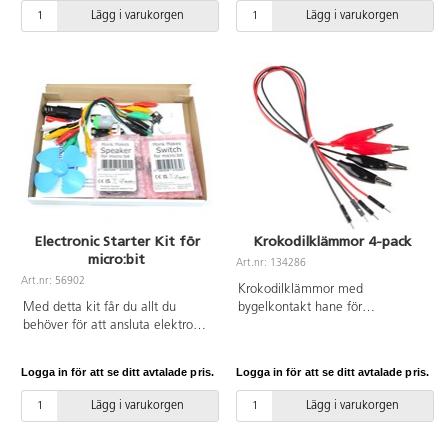
Utmärkt för nybörjare inom
Lägg i varukorgen
Lägg i varukorgen
programmering. Se PDF för
ytterligare information.
Electronic Starter Kit för
Krokodilklämmor 4-pack
micro:bit
Art.nr: 134286
Art.nr: 56902
Krokodilklämmor med
Med detta kit får du allt du
bygelkontakt hane för
behöver för att ansluta elektronik
experiment i programmering.
till Micro:bit. Allt ansluts med
Kan anslutas till kopplingsdäck
hjälp av krokodilklämmor så
eller micro:bit. 2 röda och 2
Logga in för att se ditt avtalade pris.
Logga in för att se ditt avtalade pris.
ingen lödning behövs. Det
svarta kablar. Längd: 30 cm.
medföljande instruktionshäftet
Lägg i varukorgen
Lägg i varukorgen
innehåller följande projekt:
rörelsealarm, fyr, decibelmätare,