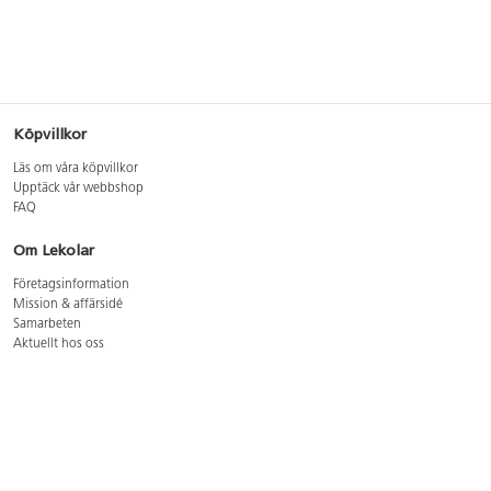
Köpvillkor
Läs om våra köpvillkor
Upptäck vår webbshop
FAQ
Om Lekolar
Företagsinformation
Mission & affärsidé
Samarbeten
Aktuellt hos oss
GDPR
Cookie Policy
Whistleblowing
Lediga jobb
Bruttoprislista lära, skapa, leka 2026-5
Bruttoprislista möbler 2026-3
Bruttoprislista lekplatsutrustning och utemiljö 2026-3