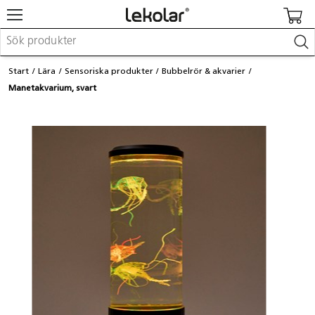
Möbler & inredning
Start
Lära
Sensoriska produkter
Bubbelrör & akvarier
Lekplatsutrustning & utemiljö
Manetakvarium, svart
Skapa
Leka
Lära
Barnvagnar & småbarnsartiklar
Skolförbrukning & kontorsmaterial
Logga in / Registrera dig
Hitta din säljare
Kontakta Lekolar