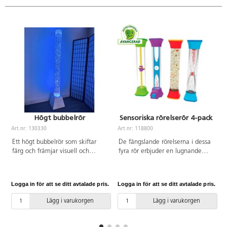
Högt bubbelrör
Sensoriska rörelserör 4-pack
Art.nr: 130330
Art.nr: 118800
A
Ett högt bubbelrör som skiftar
De fängslande rörelserna i dessa
färg och främjar visuell och
fyra rör erbjuder en lugnande
kommunikativ utveckling.
visuell distraktion och hjälper till
Bubbelrörets brummande
att fokusera. Rören går inte att
maskerar bakgrundsljud och kan
öppna. Mått: H22xB5 cm. PVC-
Logga in för att se ditt avtalade pris.
Logga in för att se ditt avtalade pris.
L
hjälpa koncentrationen, vilket är
fri.
optimalt i ett sinnesrum eller i en
Lägg i varukorgen
Lägg i varukorgen
annan kreativ lärmiljö. Fyll på
med vatten, lägg i de 15
medföljande plastfiskarna och se