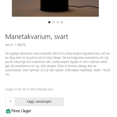
Manetakvarium, svart
Art.nr: 118676
Ett upplyst akvarium med maneter. Det finns olika belysningsalternativ: att ha
en färg eller en ljusshow på 6 olika färger. De konstgjorda maneterna rör sig
på ett naturligt och realistiskt sätt. Luftpumpen trycker in luft i vattnet vilket
gör att maneterna rör sig. LED-lampor. Efter 4 timmar stängs den av
automatiskt. Den rymmer ca 3,9 liter vatten. USB kabel medföljer. Mått: 15x35
cm.
Logga in för att se ditt avtalade pris.
Lägg i varukorgen
Finns i lager