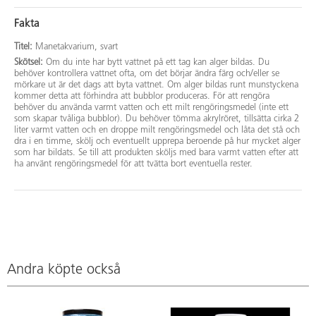
Fakta
Titel:
Manetakvarium, svart
Skötsel:
Om du inte har bytt vattnet på ett tag kan alger bildas. Du
behöver kontrollera vattnet ofta, om det börjar ändra färg och/eller se
mörkare ut är det dags att byta vattnet. Om alger bildas runt munstyckena
kommer detta att förhindra att bubblor produceras. För att rengöra
behöver du använda varmt vatten och ett milt rengöringsmedel (inte ett
som skapar tvåliga bubblor). Du behöver tömma akrylröret, tillsätta cirka 2
liter varmt vatten och en droppe milt rengöringsmedel och låta det stå och
dra i en timme, skölj och eventuellt upprepa beroende på hur mycket alger
som har bildats. Se till att produkten sköljs med bara varmt vatten efter att
ha använt rengöringsmedel för att tvätta bort eventuella rester.
Andra köpte också