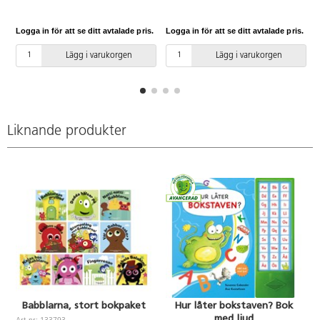
Hållbara för de minsta att
hos Babblarna, Dadda hälsar på,
bläddra i själva och stora så att
I Babblarnas hus, I Babblarnas
Logga in för att se ditt avtalade pris.
Logga in för att se ditt avtalade pris.
L
många kan titta samtidigt.
prylbod, Natti natti Babblarna,
Innehåller: I Bobbos väska, Var är
Fingerresan, Babola Salabim och
Lägg i varukorgen
Lägg i varukorgen
Babbas saker, Dadda hälsar på, I
Stompalång med Babblarna.
Babblarnas hus, Fingerresan och I
Babbas byrå.
Liknande produkter
Babblarna, stort bokpaket
Hur låter bokstaven? Bok
med ljud