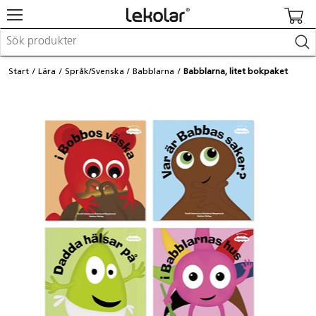
Möbler & inredning
Start
Lära
Språk/Svenska
Babblarna
Babblarna, litet bokpaket
Lekplatsutrustning & utemiljö
Skapa
Leka
Lära
Barnvagnar & småbarnsartiklar
Skolförbrukning & kontorsmaterial
Logga in / Registrera dig
Hitta din säljare
Kontakta Lekolar