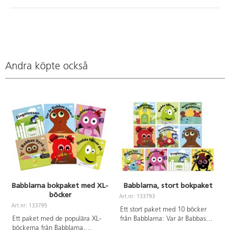
Andra köpte också
Babblarna bokpaket med XL-
Babblarna, stort bokpaket
böcker
Art.nr: 133793
Art.nr: 133795
A
Ett stort paket med 10 böcker
Ett paket med de populära XL-
från Babblarna: Var är Babbas
böckerna från Babblarna.
saker?, I Bobbos väska, Kalas