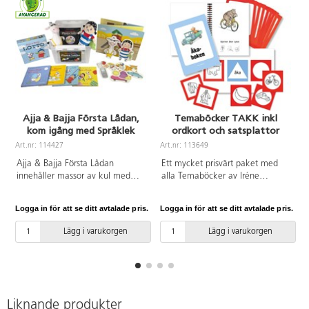
Ajja & Bajja Första Lådan,
Temaböcker TAKK inkl
kom igång med Språklek
ordkort och satsplattor
A
Art.nr: 114427
Art.nr: 113649
Ajja & Bajja Första Lådan
Ett mycket prisvärt paket med
innehåller massor av kul med
alla Temaböcker av Iréne
kompisarna Ajja & Bajja. Läs,
Johansson. I paketet ingår också
lek, spela lotto och teater. Med
Agentomslag samt Kort &
Logga in för att se ditt avtalade pris.
Logga in för att se ditt avtalade pris.
L
Ajja & Bajja utvecklar de yngsta
läggplatta. Texten i böckerna är
sitt språk samtidigt som de har
kompletterad med
Lägg i varukorgen
Lägg i varukorgen
riktigt roligt! Lådan innehåller
teckenillustrationer enligt TAKK.
fyra böcker; ”Ajja & Bajja”, ”Ajja
Iréne Johanssons Temaböcker
& Bajja i parken”, ”Ajja & Bajja
syftar till att på ett lekfullt sätt ge
ska sova” samt kartongboken
den grammatiska grunden för att
”Ajja&Bajjas ramsor”.
bilda satser. De åtta
Mjukisdockorna Ajja & Bajja, ett
Temaböckerna består av böcker
Liknande produkter