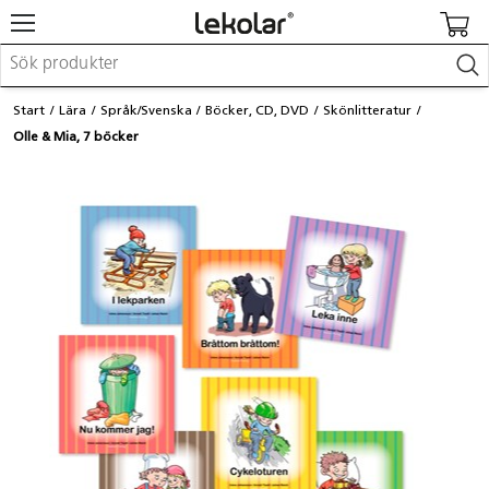
Möbler & inredning
Start
Lära
Språk/Svenska
Böcker, CD, DVD
Skönlitteratur
Lekplatsutrustning & utemiljö
Olle & Mia, 7 böcker
Skapa
Leka
Lära
Barnvagnar & småbarnsartiklar
Skolförbrukning & kontorsmaterial
Logga in / Registrera dig
Hitta din säljare
Kontakta Lekolar