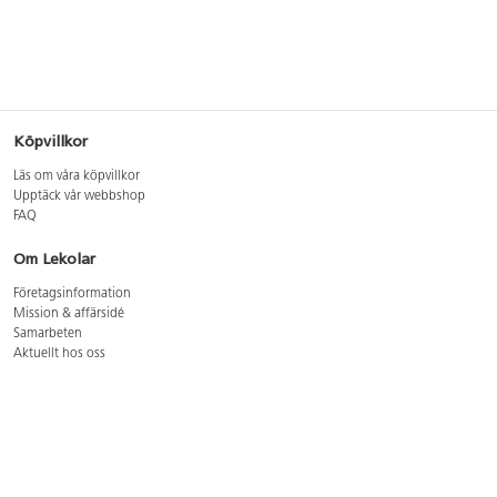
Köpvillkor
Läs om våra köpvillkor
Upptäck vår webbshop
FAQ
Om Lekolar
Företagsinformation
Mission & affärsidé
Samarbeten
Aktuellt hos oss
GDPR
Cookie Policy
Whistleblowing
Lediga jobb
Bruttoprislista lära, skapa, leka 2026-5
Bruttoprislista möbler 2026-3
Bruttoprislista lekplatsutrustning och utemiljö 2026-3