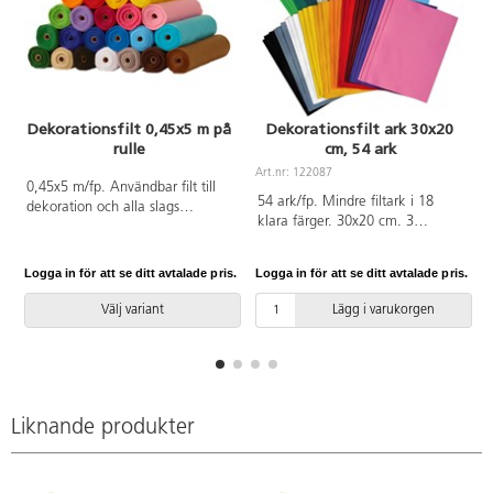
Dekorationsfilt 0,45x5 m på
Dekorationsfilt ark 30x20
rulle
cm, 54 ark
A
Art.nr: 122087
0,45x5 m/fp. Användbar filt till
54 ark/fp. Mindre filtark i 18
dekoration och alla slags
klara färger. 30x20 cm. 3
hobbyarbeten. Filten är lätt att sy
ark/färg. Det hållbara tyget är
och klippa i och kanterna fransar
lätt att klippa ut mönster i
inte. 170 g. Av 100 % polyester.
Logga in för att se ditt avtalade pris.
Logga in för att se ditt avtalade pris.
L
eftersom kanterna inte fransar
Levereras på rulle. PVC-fri.
upp sig. Filten är lätt att sy i och
Välj variant
Lägg i varukorgen
dekorera på olika sätt. Mått:
30x20 cm. 160 g/m². 100 %
polyester. PVC-fri.
Liknande produkter