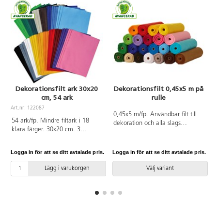
Dekorationsfilt ark 30x20
Dekorationsfilt 0,45x5 m på
cm, 54 ark
rulle
Art.nr: 122087
A
0,45x5 m/fp. Användbar filt till
54 ark/fp. Mindre filtark i 18
dekoration och alla slags
klara färger. 30x20 cm. 3
hobbyarbeten. Filten är lätt att sy
ark/färg. Det hållbara tyget är
och klippa i och kanterna fransar
lätt att klippa ut mönster i
inte. 170 g. Av 100 % polyester.
Logga in för att se ditt avtalade pris.
Logga in för att se ditt avtalade pris.
L
eftersom kanterna inte fransar
Levereras på rulle. PVC-fri.
upp sig. Filten är lätt att sy i och
Lägg i varukorgen
Välj variant
dekorera på olika sätt. Mått:
30x20 cm. 160 g/m². 100 %
polyester. PVC-fri.