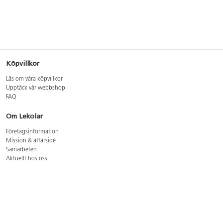
Köpvillkor
Läs om våra köpvillkor
Upptäck vår webbshop
FAQ
Om Lekolar
Företagsinformation
Mission & affärsidé
Samarbeten
Aktuellt hos oss
GDPR
Cookie Policy
Whistleblowing
Lediga jobb
Bruttoprislista lära, skapa, leka 2026-5
Bruttoprislista möbler 2026-3
Bruttoprislista lekplatsutrustning och utemiljö 2026-3