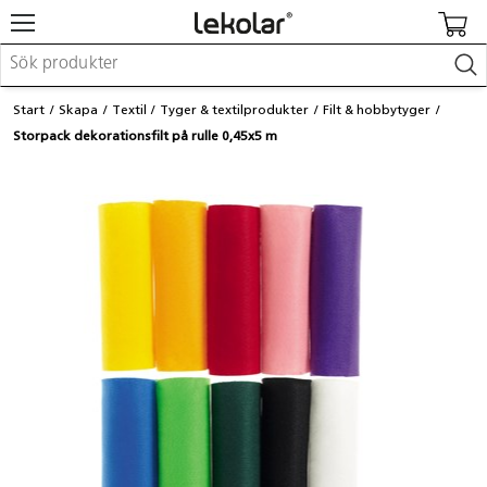
Möbler & inredning
Start
Skapa
Textil
Tyger & textilprodukter
Filt & hobbytyger
Lekplatsutrustning & utemiljö
Storpack dekorationsfilt på rulle 0,45x5 m
Skapa
Leka
Lära
Barnvagnar & småbarnsartiklar
Skolförbrukning & kontorsmaterial
Logga in / Registrera dig
Hitta din säljare
Kontakta Lekolar