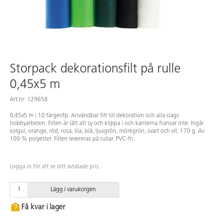
Storpack dekorationsfilt på rulle
0,45x5 m
Art.nr: 129658
0,45x5 m i 10 färger/fp. Användbar filt till dekoration och alla slags
hobbyarbeten. Filten är lätt att sy och klippa i och kanterna fransar inte. Ingår
solgul, orange, röd, rosa, lila, blå, ljusgrön, mörkgrön, svart och vit. 170 g. Av
100 % polyester. Filten levereras på rullar. PVC-fri.
Logga in för att se ditt avtalade pris.
Lägg i varukorgen
Få kvar i lager