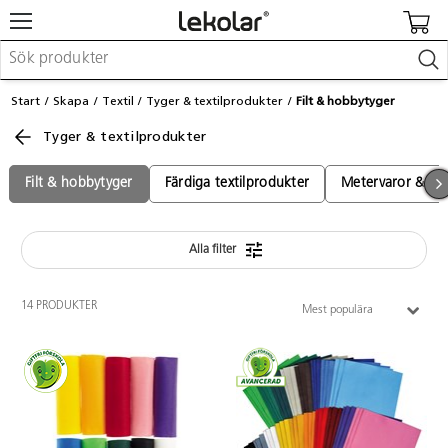
Möbler & inredning
Start
Skapa
Textil
Tyger & textilprodukter
Filt & hobbytyger
Lekplatsutrustning & utemiljö
Tyger & textilprodukter
Skapa
Leka
Lära
Filt & hobbytyger
Färdiga textilprodukter
Metervaror & fär
Barnvagnar & småbarnsartiklar
Skolförbrukning & kontorsmaterial
Alla filter
Logga in / Registrera dig
14 PRODUKTER
Mest populära
Hitta din säljare
Kontakta Lekolar