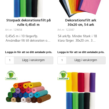
Storpack dekorationsfilt på
Dekorationsfilt ark
rulle 0,45x5 m
30x20 cm, 54 ark
Art.nr: 129658
Art.nr: 122087
0,45x5 m i 10 färger/fp.
54 ark/fp. Mindre filtark i 18
Användbar filt till dekoration och
klara färger. 30x20 cm. 3
alla slags hobbyarbeten. Filten är
ark/färg. Det hållbara tyget är
lätt att sy och klippa i och
lätt att klippa ut mönster i
Logga in för att se ditt avtalade pris.
Logga in för att se ditt avtalade pris.
kanterna fransar inte. Ingår
eftersom kanterna inte fransar
solgul, orange, röd, rosa, lila, blå,
upp sig. Filten är lätt att sy i och
Lägg i varukorgen
Lägg i varukorgen
ljusgrön, mörkgrön, svart och vit.
dekorera på olika sätt. Mått:
170 g. Av 100 % polyester. Filten
30x20 cm. 160 g/m². 100 %
levereras på rullar. PVC-fri.
polyester. PVC-fri.