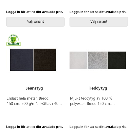
inte. 170 g. Av 100 % polyester.
elasten. som är OEKO-TEX®-
OEKO-TEX®-certifierad, klass I
certifierad, klass I (Standard 100).
Logga in för att se ditt avtalade pris.
Logga in för att se ditt avtalade pris.
(Standard 100). PVC-fri.
Välj variant
Välj variant
Jeanstyg
Teddytyg
Endast hela meter. Bredd:
Mjukt teddytyg av 100 %
150 cm. 200 g/m². Tvättas i 40
polyester. Bredd 150 cm.
°C. Torktumlas ej. Krymper ca 8-
295 g/m². Perfekt både för pyssel
9 %. Av 100% bomull som är
och sömnad. Sy din egen
OEKO-TEX®-certifierad, klass I
kramfigur. Endast hela meter.
(Standard 100). PVC-fri.
Logga in för att se ditt avtalade pris.
Logga in för att se ditt avtalade pris.