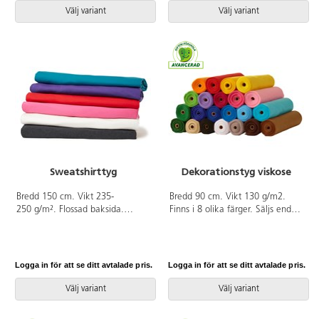
Välj variant
Välj variant
Sweatshirttyg
Dekorationstyg viskose
Bredd 150 cm. Vikt 235-
Bredd 90 cm. Vikt 130 g/m2.
250 g/m². Flossad baksida.
Finns i 8 olika färger. Säljs endast
Krymper max. 5 %. Oeko-tex.
i hela meter. Av 100% viskos
Säljs endast i hela meter. Av
som är OEKO-TEX®-certifierad,
100% bomull som är OEKO-
klass II (Standard 100). PVC-fri.
TEX®-certifierad, klass I
Logga in för att se ditt avtalade pris.
Logga in för att se ditt avtalade pris.
(Standard 100).
Välj variant
Välj variant