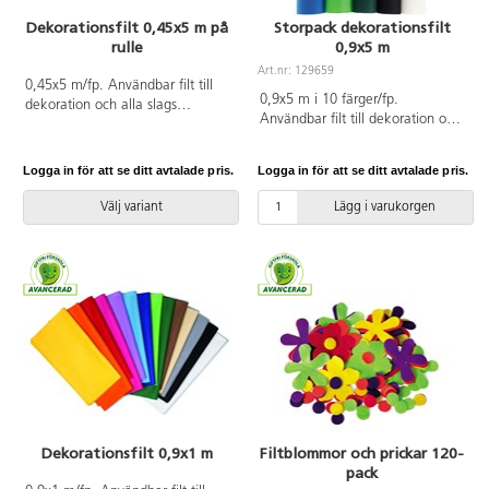
Dekorationsfilt 0,45x5 m på
Storpack dekorationsfilt
rulle
0,9x5 m
Art.nr: 129659
0,45x5 m/fp. Användbar filt till
0,9x5 m i 10 färger/fp.
dekoration och alla slags
Användbar filt till dekoration och
hobbyarbeten. Filten är lätt att sy
alla slags hobbyarbeten. Filten är
och klippa i och kanterna fransar
lätt att sy och klippa i och
inte. 170 g. Av 100 % polyester.
Logga in för att se ditt avtalade pris.
Logga in för att se ditt avtalade pris.
kanterna fransar inte. Ingår
Levereras på rulle. PVC-fri.
solgul, orange, röd, rosa, lila, blå,
Välj variant
Lägg i varukorgen
ljusgrön, mörkgrön, svart och vit.
170 g. Av 100 % polyester. PVC-
fri.
Dekorationsfilt 0,9x1 m
Filtblommor och prickar 120-
pack