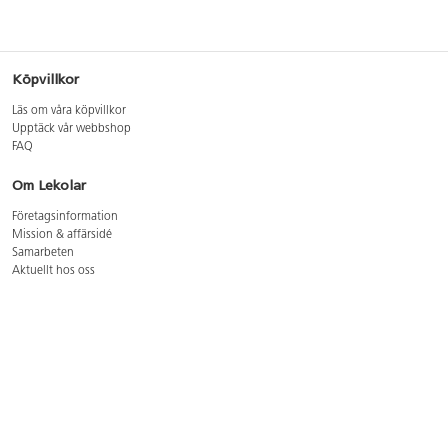
Köpvillkor
Läs om våra köpvillkor
Upptäck vår webbshop
FAQ
Om Lekolar
Företagsinformation
Mission & affärsidé
Samarbeten
Aktuellt hos oss
GDPR
Cookie Policy
Whistleblowing
Lediga jobb
Bruttoprislista lära, skapa, leka 2026-5
Bruttoprislista möbler 2026-3
Bruttoprislista lekplatsutrustning och utemiljö 2026-3
Kontakt