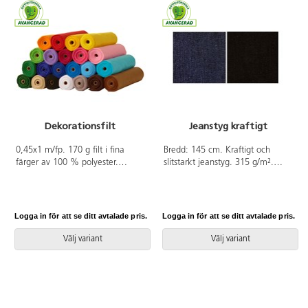
Dekorationsfilt
Jeanstyg kraftigt
0,45x1 m/fp. 170 g filt i fina
Bredd: 145 cm. Kraftigt och
färger av 100 % polyester.
slitstarkt jeanstyg. 315 g/m².
Mycket användbar till alla slags
Tvättas i 40 °C. Torktumlas ej.
hobbyarbeten och dekoration.
Krymper ca 8-9 %. Oeko-Tex.
Gör figurer, applikationer, klä in
Endast hela meter. Av 90%
böcker, glas, askar, lätt att sy i
bomull och 10% polyester som är
Logga in för att se ditt avtalade pris.
Logga in för att se ditt avtalade pris.
och dekorera på olika sätt m m.
OEKO-TEX®-certifierad, klass I
PVC-fri.
(Standard 100). PVC-fri.
Välj variant
Välj variant