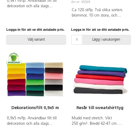
0,9x1 m/fp. Användbar filt till
Art.nr: 45505
dekoration och alla slags
Ca 120 st/fp. Två olika sorters
hobbyarbeten. Filten är lätt att sy
blommor, 10 cm stora, och
och klippa i och kanterna fransar
prickar, ø 2,5 cm, i olika färger.
inte. 160 g. Av 100 % polyester.
Av polyester. PVC-fri.
PVC-fri.
Logga in för att se ditt avtalade pris.
Logga in för att se ditt avtalade pris.
Välj variant
Lägg i varukorgen
Dekorationsfilt 0,9x5 m
Resår till sweatshirttyg
0,9x5 m/fp. Användbar filt till
Mudd med stretch. Vikt
dekoration och alla slags
250 g/m². Bredd 42-47 cm.
hobbyarbeten. Filten är lätt att sy
Oeko-tex. Säljs endast i hela
och klippa i och kanterna fransar
meter. Av 95% bomull och 5%