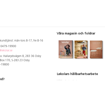
Våra magasin och foldrar
kundtjänst: mån-tors 8-17, fre 8-16
: 0479-19900
lekolar.se
s: Hallarydsvägen 8, 283 36 Osby
 Box 170, S-283 23 Osby
9-19800
Lekolars hållbarhetsarbete
nd?
Hållbarhetsarbete
Hållbarhetsredovisning 2023
 att se dina rabatterade priser
Produktsäkerhet & kvalitet
Giftfri Förskola
a säljare och utbildare