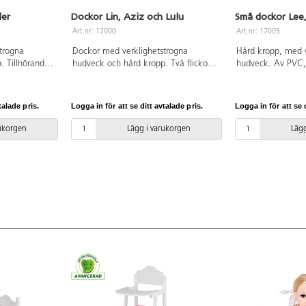
der
Dockor Lin, Aziz och Lulu
Små dockor Lee, 
Art.nr: 17000
Art.nr: 17005
trogna
Dockor med verklighetstrogna
Hård kropp, med v
. Tillhörande
hudveck och hård kropp. Två flickor
hudveck. Av PVC,
Av PVC, utan
och en pojke. Av PVC, utan förbjudna
ftalater. Från 0 år.
3 år.
ftalater. Från 3 år.
talade pris.
Logga in för att se ditt avtalade pris.
Logga in för att se d
rukorgen
Lägg i varukorgen
Lägg