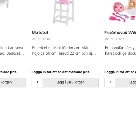
Matstol
Frisörhuvud Wi
Art.nr: 17303
Art.nr: 118945
ckan kan sova
En enkel matstol för dockor. Mått:
En populär hårsty
rad. Bäddset
höjd ca 50 cm, bredd 22 cm och djup
håret och ge dock
5xH31 cm. Av
24 cm inkl matbrickan. Av FSC-märkt
hjälp av de olika 
Från 3 år.
trä. PVC-fri. Från 3 år.
dockan följer bla
hårborste, en hårf
talade pris.
Logga in för att se ditt avtalade pris.
Logga in för att se d
och hårspännen.
cm. Av PVC, utan 
rukorgen
Lägg i varukorgen
Lägg
Från 3 år.