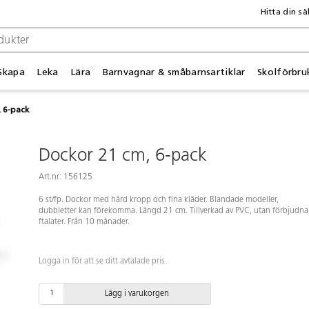
Hitta din sä
Skapa
Leka
Lära
Barnvagnar & småbarnsartiklar
Skolförbru
 6-pack
Dockor 21 cm, 6-pack
Art.nr: 156125
6 st/fp. Dockor med hård kropp och fina kläder. Blandade modeller,
dubbletter kan förekomma. Längd 21 cm. Tillverkad av PVC, utan förbjudna
ftalater. Från 10 månader.
Logga in för att se ditt avtalade pris.
Lägg i varukorgen