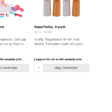
lma
Nappflaska, 4-pack
Art.nr: 152086
lingdocka. Sätt upp
4 st/fp. Nappflaskor för lek med
an en ny frisyr med
dockor. Föreställer mjölk och juice.
tillbehören. Med
Höjd 12 cm. PVC-fri. Från 3 år.
nd annat en
ön, löshår, hårband
itt avtalade pris.
Logga in för att se ditt avtalade pris.
 Mått: B22xD13xH27
förbjudna ftalater.
 i varukorgen
Lägg i varukorgen