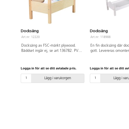
Docksäng
Docksäng
Art.nr: 12220
Art.nr: 118988
Docksäng av FSC-märkt plywood.
En fin docksäng där do
Bäddset ingår ej, se art 136782. PVC-
gott. Levereras omonte
fri. Från 3 år.
ingår ej. Mått: L53xB2
FSC-märkt trä. PVC-fri. 
Logga in för att se ditt avtalade pris.
Logga in för att se ditt av
Lägg i varukorgen
Lägg i va