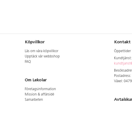
Köpvillkor
Kontakt
Läs om våra köpvillkor
Öppettider 
Upptäck vår webbshop
Kundtjänst
FAQ
kundtjanst@
Besöksadres
Postadress:
Om Lekolar
Växel: 047
Företagsinformation
Mission & affärsidé
Avtalsku
Samarbeten
Aktuellt hos oss
Logga in för
GDPR
Cookie Policy
Whistleblowing
Hitta vår
Lediga jobb
Bruttoprislista lära, skapa, leka 2026-5