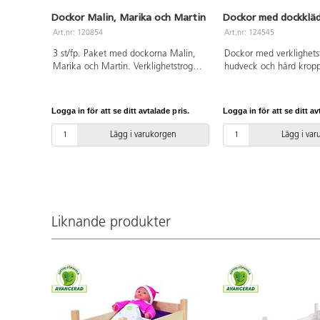
Dockor Malin, Marika och Martin
Dockor med dockklä
Art.nr: 120854
Art.nr: 124545
3 st/fp. Paket med dockorna Malin,
Dockor med verklighets
Marika och Martin. Verklighetstrogna
hudveck och hård kropp
dockor med hård kropp. Längd 38
kläder. Längd: 38 cm. 
cm. Av PVC, utan förbjudna ftalater.
förbjudna ftalater. Från 
Från 3 år.
Logga in för att se ditt avtalade pris.
Logga in för att se ditt av
Lägg i varukorgen
Lägg i va
Liknande produkter