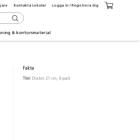
ljare
Kontakta Lekolar
Logga in / Registrera dig
kning & kontorsmaterial
Fakta
Titel:
Dockor 21 cm, 6-pack