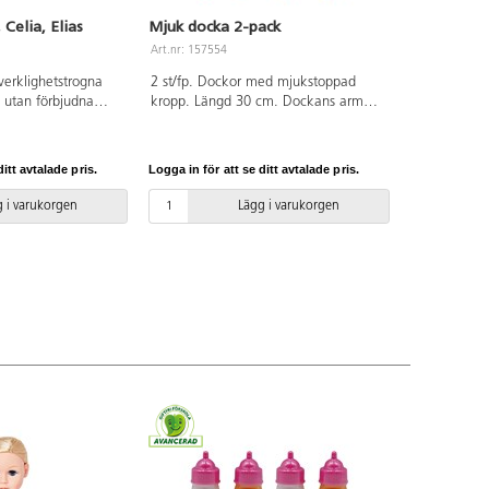
Celia, Elias
Mjuk docka 2-pack
Art.nr: 157554
erklighetstrogna
2 st/fp. Dockor med mjukstoppad
 utan förbjudna
kropp. Längd 30 cm. Dockans armar,
huvud och ben är tillverkade av PVC,
utan förbjudna ftalater. Handtvätt.
Från 3 år.
itt avtalade pris.
Logga in för att se ditt avtalade pris.
 i varukorgen
Lägg i varukorgen