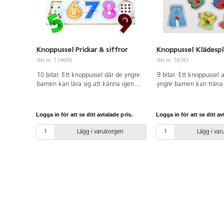
Knoppussel Prickar & siffror
Knoppussel Klädesp
Art.nr: 119693
Art.nr: 16761
10 bitar. Ett knoppussel där de yngre
9 bitar. Ett knoppussel 
barnen kan lära sig att känna igen
yngre barnen kan träna 
siffror och färger. Lyfter man på
namnge klädesplagg oc
siffran 9 så ser man exempelvis 9
var på kroppen man har
stycken prickar. Ett pussel som väcker
Av FSC-märkt trä. PVC-fr
Logga in för att se ditt avtalade pris.
Logga in för att se ditt av
intresset för siffror och färg redan på
förskolan. Av FSC-märkt trä. Mått:
Lägg i varukorgen
Lägg i va
30x19 cm. PVC-fri. Från 2 år.