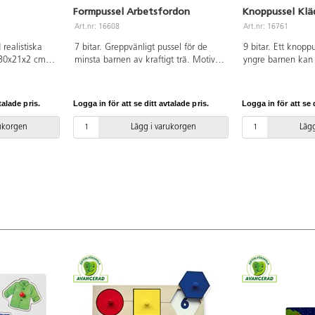
Formpussel Arbetsfordon
Knoppussel Klä
Art.nr: 16608
Art.nr: 16761
realistiska
7 bitar. Greppvänligt pussel för de
9 bitar. Ett knopp
 30x21x2 cm.
minsta barnen av kraftigt trä. Motiv
yngre barnen kan 
fri. Från 18
med fordonen på en arbetsplats.
namnge klädespla
Lyfter man på en bit ser man en bild
var på kroppen ma
av samma bit undertill som gör det
Av FSC-märkt trä. 
talade pris.
Logga in för att se ditt avtalade pris.
Logga in för att se d
enklare för barnen att lägga rätt bit
på rätt plats. Av FSC-märkt trä. PVC-
rukorgen
Lägg i varukorgen
Lägg
fri. Från 2 år.