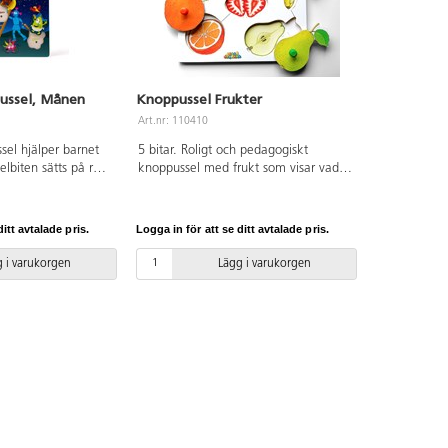
pussel, Månen
Knoppussel Frukter
Art.nr: 110410
sel hjälper barnet
5 bitar. Roligt och pedagogiskt
elbiten sätts på rätt
knoppussel med frukt som visar vad
 Babblare-ljud, t.ex.
som finns inuti när man lyfter på
! På det sättet får
pusselbiten. Av FSC-märkt trä. PVC-
uell och en auditiv
fri. Från 1 år.
itt avtalade pris.
Logga in för att se ditt avtalade pris.
pråkträning. Mått:
-batterier krävs,
 i varukorgen
Lägg i varukorgen
s strömbrytare på
let kan även
vanligt pussel. Av
månader.