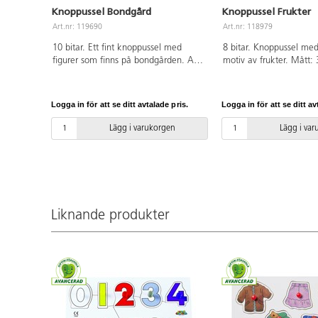
Knoppussel Bondgård
Knoppussel Frukter
Art.nr: 119690
Art.nr: 118979
10 bitar. Ett fint knoppussel med
8 bitar. Knoppussel med 
figurer som finns på bondgården. Av
motiv av frukter. Mått:
FSC-märkt trä. PVC-fri. Mått: 30x22
Av FSC- märkt trä. PVC-
cm. Från 2 år.
månader.
Logga in för att se ditt avtalade pris.
Logga in för att se ditt av
Lägg i varukorgen
Lägg i va
Liknande produkter