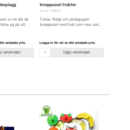
desplagg
Knoppussel Frukter
Art.nr: 110410
ussel av trä där de
5 bitar. Roligt och pedagogiskt
träna sig på att
knoppussel med frukt som visar vad
gg och prata om
som finns inuti när man lyfter på
n har detta plagg.
pusselbiten. Av FSC-märkt trä. PVC-
PVC-fri. Från 1 år.
fri. Från 1 år.
itt avtalade pris.
Logga in för att se ditt avtalade pris.
 i varukorgen
Lägg i varukorgen