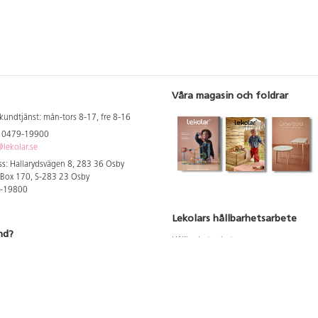
Våra magasin och foldrar
kundtjänst: mån-tors 8-17, fre 8-16
: 0479-19900
lekolar.se
s: Hallarydsvägen 8, 283 36 Osby
 Box 170, S-283 23 Osby
9-19800
Lekolars hållbarhetsarbete
nd?
Hållbarhetsarbete
Hållbarhetsredovisning 2023
 att se dina rabatterade priser
Produktsäkerhet & kvalitet
Giftfri Förskola
a säljare och utbildare