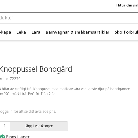
Hitta din sä
Skapa
Leka
Lära
Barnvagnar & småbarnsartiklar
Skolförbru
Knoppussel Bondgård
Art.nr: 72279
8 bitar av kraftigt trä. Knoppusel med motiv av våra vanligaste djur på bondgården.
Av FSC- märkt trä. PVC-fri. Från 2 år.
Logga in för att se ditt avtalade pris.
Lägg i varukorgen
Finns i lager