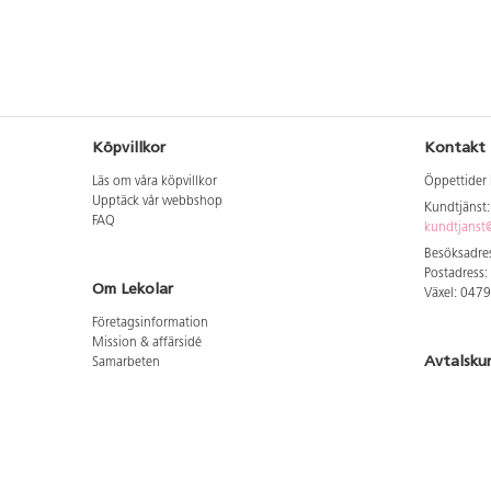
Köpvillkor
Kontakt
Läs om våra köpvillkor
Öppettider 
Upptäck vår webbshop
Kundtjänst
FAQ
kundtjanst@
Besöksadres
Postadress:
Om Lekolar
Växel: 047
Företagsinformation
Mission & affärsidé
Avtalsku
Samarbeten
Aktuellt hos oss
Logga in för
GDPR
Cookie Policy
Whistleblowing
Hitta vår
Lediga jobb
Bruttoprislista lära, skapa, leka 2026-5