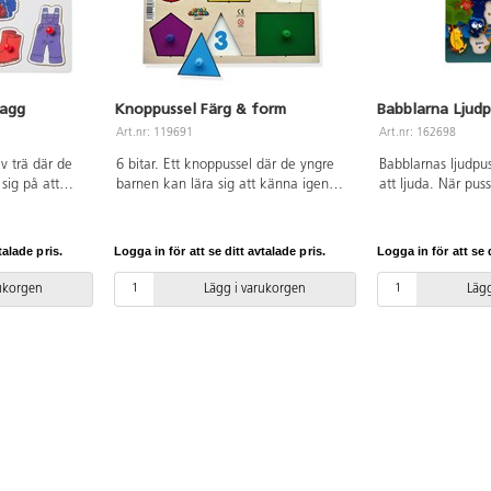
lagg
Knoppussel Färg & form
Babblarna Ljud
Art.nr: 119691
Art.nr: 162698
av trä där de
6 bitar. Ett knoppussel där de yngre
Babblarnas ljudpus
sig på att
barnen kan lära sig att känna igen
att ljuda. När puss
h prata om
former, färger och antal hörn på
ställe så hörs rätt
 detta plagg.
formerna. Lyfter man på en form så
Diddi, diddi, diddi
i. Från 1 år.
ser man exempelvis siffran för det
barnet både en vis
talade pris.
Logga in för att se ditt avtalade pris.
Logga in för att se d
antal hörn som formen har. Av FSC-
feedback på sin s
märkt trä. Mått: 30x18 cm. PVC-fri.
30x22,5 cm. 2 AAA
rukorgen
Lägg i varukorgen
Lägg
Från 2 år.
ingår ej. Det finn
baksidan, så puss
användas som ett 
lindträ. Från 10 