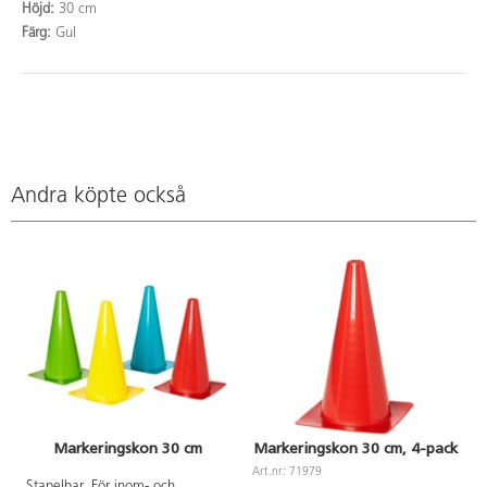
Höjd:
30 cm
Färg:
Gul
Andra köpte också
Markeringskon 30 cm
Markeringskon 30 cm, 4-pack
Art.nr: 71979
Stapelbar. För inom- och