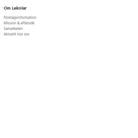
Om Lekolar
Företagsinformation
Mission & affärsidé
Samarbeten
Aktuellt hos oss
GDPR
Cookie Policy
Whistleblowing
Lediga jobb
Bruttoprislista lära, skapa, leka 2026-5
Bruttoprislista möbler 2026-3
Bruttoprislista lekplatsutrustning och utemiljö 2026-3
Kontakt
Öppettider kundtjänst: mån-tors 8-17, fre 8-16
Kundtjänst: 0479-19900
kundtjanst@lekolar.se
Besöksadress: Hallarydsvägen 8, 283 36 Osby
Postadress: Box 170, S-283 23 Osby
Växel: 0479-19800