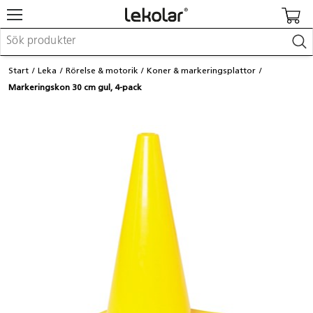
Möbler & inredning
Start
Leka
Rörelse & motorik
Koner & markeringsplattor
Lekplatsutrustning & utemiljö
Markeringskon 30 cm gul, 4-pack
Skapa
Leka
Lära
Barnvagnar & småbarnsartiklar
Skolförbrukning & kontorsmaterial
Logga in / Registrera dig
Hitta din säljare
Kontakta Lekolar