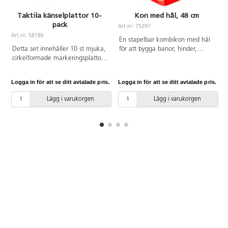
Taktila känselplattor 10-
Kon med hål, 48 cm
pack
Art.nr: 75297
A
Art.nr: 58186
En stapelbar kombikon med hål
Detta set innehåller 10 st mjuka,
för att bygga banor, hinder,
cirkelformade markeringsplattor
höjdhopp eller användas som
av silikon. 5 stora och 5 små
vanliga koner. Med kors i
cirklar som barnen kan matcha
toppen. Av PP.
Logga in för att se ditt avtalade pris.
Logga in för att se ditt avtalade pris.
L
med varandra eller känna
skillnader i texturen med både
Lägg i varukorgen
Lägg i varukorgen
händer och fötter. Kan användas
med ögonbindel, eller gömmas i
den medföljande påsen för att
hitta matchande par. Halksäkra.
Mått på liten cirkel ø 8 cm, stor
cirkel 25 cm. PVC-fri. Från 3 år.