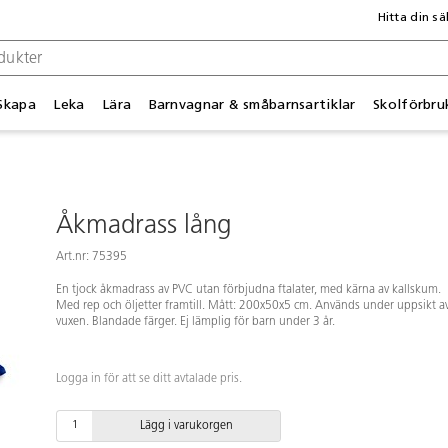
Hitta din sä
Skapa
Leka
Lära
Barnvagnar & småbarnsartiklar
Skolförbru
Åkmadrass lång
Art.nr: 75395
En tjock åkmadrass av PVC utan förbjudna ftalater, med kärna av kallskum.
Med rep och öljetter framtill. Mått: 200x50x5 cm. Används under uppsikt a
vuxen. Blandade färger. Ej lämplig för barn under 3 år.
Logga in för att se ditt avtalade pris.
Lägg i varukorgen