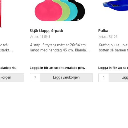
Stjärtlapp, 4-pack
Pulka
Art.nr: 151548
Art.nr: 73104
r två
4 st/fp. Sittytans mått är 26x34 cm,
Kraftig pulka i pl
tstarkt
längd med handtag 45 cm. Blandade
botten så barnen 
 bra. Mjuk
färger, dubbletter kan förekomma. Av
90x40x15 cm. Av 
samt lätt att
HDPE. PVC-fri.
Blandade färger. P
lek
talade pris.
Logga in för att se ditt avtalade pris.
Logga in för att se d
C utan
uretan och
rukorgen
Lägg i varukorgen
Lägg