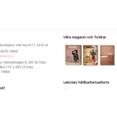
Våra magasin och foldrar
kundtjänst: mån-tors 8-17, fre 8-16
: 0479-19900
lekolar.se
s: Hallarydsvägen 8, 283 36 Osby
 Box 170, S-283 23 Osby
9-19800
Lekolars hållbarhetsarbete
nd?
Hållbarhetsarbete
Hållbarhetsredovisning 2023
 att se dina rabatterade priser
Produktsäkerhet & kvalitet
Giftfri Förskola
a säljare och utbildare