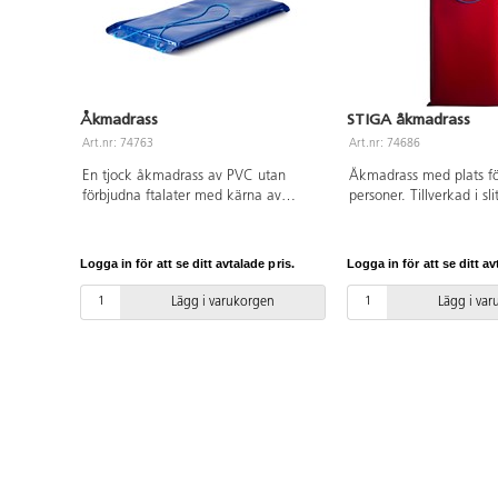
Åkmadrass
STIGA åkmadrass
Art.nr: 74763
Art.nr: 74686
En tjock åkmadrass av PVC utan
Åkmadrass med plats fö
förbjudna ftalater med kärna av
personer. Tillverkad i sli
kallskum. Med rep och öljetter
material och som glider
framtill. Mått: 100x50x5 cm. Används
och bekväm att sitta på 
under uppsikt av vuxen. Ej lämplig för
bära. Olika färger. Stor
Logga in för att se ditt avtalade pris.
Logga in för att se ditt av
barn under 3 år.
L120xB50x5 cm. Av PV
förbjudna ftalater, poly
Lägg i varukorgen
Lägg i va
polypropen. Från 3 år.