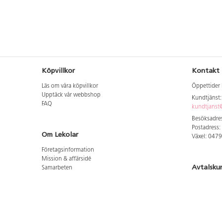
Köpvillkor
Kontakt
Läs om våra köpvillkor
Öppettider 
Upptäck vår webbshop
Kundtjänst
FAQ
kundtjanst@
Besöksadres
Postadress:
Om Lekolar
Växel: 047
Företagsinformation
Mission & affärsidé
Avtalsku
Samarbeten
Aktuellt hos oss
Logga in för
GDPR
Cookie Policy
Whistleblowing
Hitta vår
Lediga jobb
Bruttoprislista lära, skapa, leka 2026-5