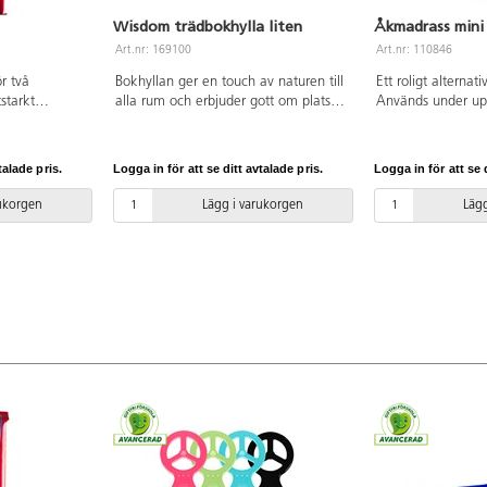
Wisdom trädbokhylla liten
Åkmadrass mini
Art.nr: 169100
Art.nr: 110846
r två
Bokhyllan ger en touch av naturen till
Ett roligt alternati
tstarkt
alla rum och erbjuder gott om plats
Används under upp
 bra. Mjuk
för böcker och annat material. Den är
Blandade färger. 
samt lätt att
tillverkad av robust poppelplywood
förbjudna ftalate
lek
med melaminbeläggning i
kallskum. Ej lämpl
talade pris.
Logga in för att se ditt avtalade pris.
Logga in för att se d
C utan
lönnstruktur.
år.
uretan och
rukorgen
Lägg i varukorgen
Lägg