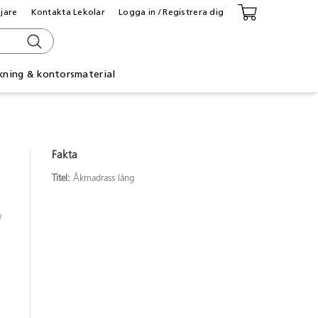
ljare
Kontakta Lekolar
Logga in / Registrera dig
kning & kontorsmaterial
Fakta
Titel:
Åkmadrass lång
v