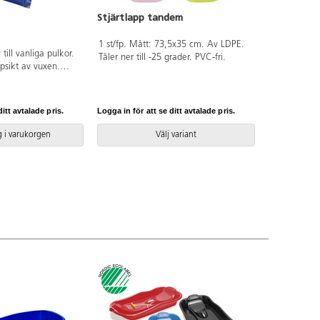
Stjärtlapp tandem
1 st/fp. Mått: 73,5x35 cm. Av LDPE.
v till vanliga pulkor.
Tåler ner till -25 grader. PVC-fri.
sikt av vuxen.
Av PVC utan
r med kärna av
ig för barn under 3
itt avtalade pris.
Logga in för att se ditt avtalade pris.
 i varukorgen
Välj variant