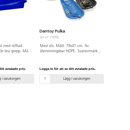
Dantoy Pulka
Art.nr: 73956
ast med räfflad
Med sits. Mått: 79x41 cm. Av
får bra grepp. Mått:
återvinningsbar HDPE. Svanenmärkt,
HD-polyeten.
licensnummer 50950001. Blandade
VC-fri. Från 3 år.
färger. Dragsnöre med greppvänligt
handtad. PVC-fri. Från 3 år
itt avtalade pris.
Logga in för att se ditt avtalade pris.
 i varukorgen
Lägg i varukorgen