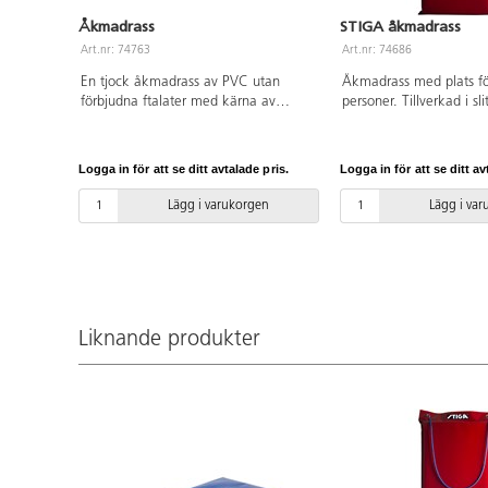
Åkmadrass
STIGA åkmadrass
Art.nr: 74763
Art.nr: 74686
En tjock åkmadrass av PVC utan
Åkmadrass med plats fö
förbjudna ftalater med kärna av
personer. Tillverkad i sli
kallskum. Med rep och öljetter
material och som glider
framtill. Mått: 100x50x5 cm. Används
och bekväm att sitta på 
under uppsikt av vuxen. Ej lämplig för
bära. Olika färger. Stor
Logga in för att se ditt avtalade pris.
Logga in för att se ditt av
barn under 3 år.
L120xB50x5 cm. Av PV
förbjudna ftalater, poly
Lägg i varukorgen
Lägg i va
polypropen. Från 3 år.
Liknande produkter