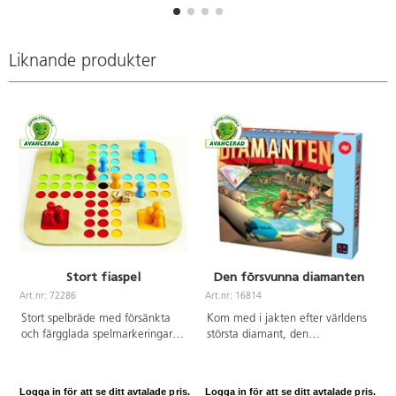
Liknande produkter
Stort fiaspel
Den försvunna diamanten
Art.nr: 72286
Art.nr: 16814
A
Stort spelbräde med försänkta
Kom med i jakten efter världens
och färgglada spelmarkeringar
största diamant, den
samt greppvänliga robusta
sägenomspunna Afrikas stjärna,
spelpjäser. Spelbrädet är
kors och tvärs över den
tillverkat av FSC-märkt trä, samt
afrikanska kontinenten. 2-5
Logga in för att se ditt avtalade pris.
Logga in för att se ditt avtalade pris.
L