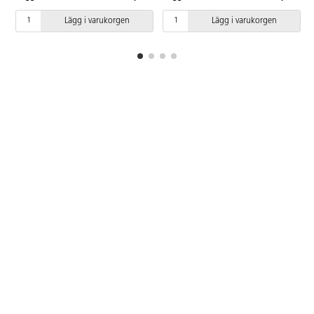
ytbehandlat med hård lack.
spelare. Speltid ca 30-60 min.
Speltid ca 20 min. För 2-4
PVC-fri. Från 6 år.
Lägg i varukorgen
Lägg i varukorgen
spelare. PVC-fri. Från 4 år.