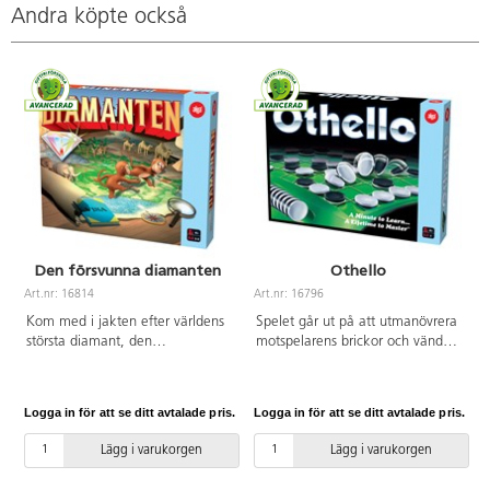
Andra köpte också
Den försvunna diamanten
Othello
Art.nr: 16814
Art.nr: 16796
A
Kom med i jakten efter världens
Spelet går ut på att utmanövrera
största diamant, den
motspelarens brickor och vända
sägenomspunna Afrikas stjärna,
dem till sin egen färg, så att man
kors och tvärs över den
vid spelets slut har flest brickor
afrikanska kontinenten. 2-5
på spelbordet. För 2 spelare.
Logga in för att se ditt avtalade pris.
Logga in för att se ditt avtalade pris.
L
spelare. Speltid ca 30-60 min.
Mått: 28x28 cm. Spelbord av PE,
PVC-fri. Från 6 år.
brickor av HIPS. PVC-fri. Från 8
Lägg i varukorgen
Lägg i varukorgen
år.