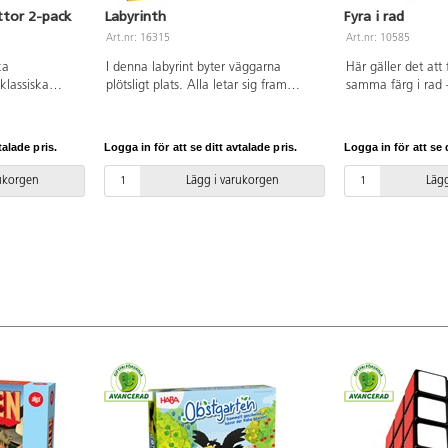
ttor 2-pack
Labyrinth
Fyra i rad
Art.nr: 16315
Art.nr: 10585
ka
I denna labyrint byter väggarna
Här gäller det att f
 klassiska
plötsligt plats. Alla letar sig fram
samma färg i rad –
, 34000. PVC-
genom gångarna i sin iver att hitta
eller diagonalt. Nä
hemliga föremål och man måste
tippas spelplattan,
planera sin färd noga. Den som först
ner och plattan lä
talade pris.
Logga in för att se ditt avtalade pris.
Logga in för att se d
samlat ihop alla sina hemligheter och
Färgvariationer k
kommer tillbaka till startplatsen har
spelare. Mått: 26
rukorgen
Lägg i varukorgen
Lägg
vunnit. Speltid ca 20-30 min. För 1-4
plast. PVC-fri. Frå
spelare. PVC-fri. Från 8 år.