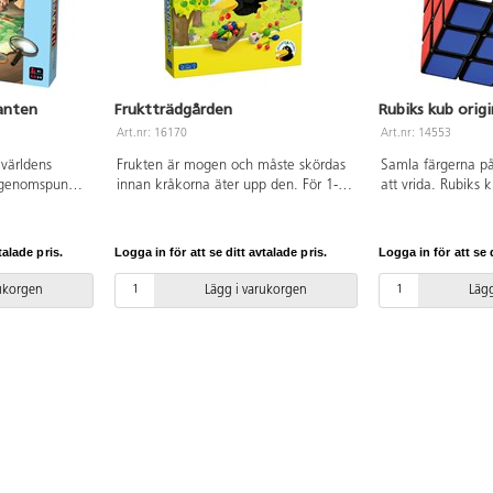
anten
Fruktträdgården
Rubiks kub origi
Art.nr: 16170
Art.nr: 14553
 världens
Frukten är mogen och måste skördas
Samla färgerna på
sägenomspunna
innan kråkorna äter upp den. För 1-6
att vrida. Rubiks
 tvärs över
spelare. Speltid 15 min. Omslaget är
och kul utmaning.
ten. 2-5
på tyska, detta påverkar ej spelet.
60 min. PVC-
Spelregler laddas ner från webben.
talade pris.
Logga in för att se ditt avtalade pris.
Logga in för att se d
PVC-fri. Från 3 år.
rukorgen
Lägg i varukorgen
Lägg