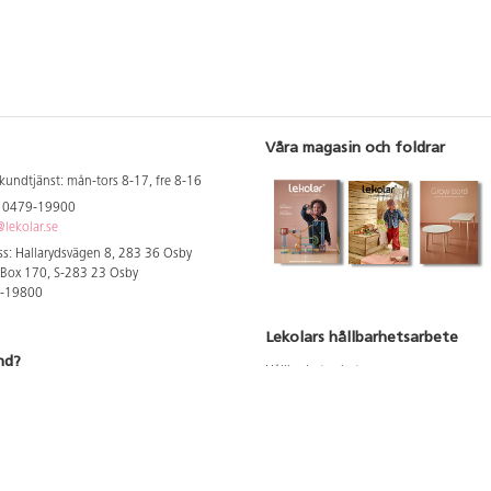
Våra magasin och foldrar
kundtjänst: mån-tors 8-17, fre 8-16
: 0479-19900
lekolar.se
s: Hallarydsvägen 8, 283 36 Osby
 Box 170, S-283 23 Osby
9-19800
Lekolars hållbarhetsarbete
nd?
Hållbarhetsarbete
Hållbarhetsredovisning 2023
 att se dina rabatterade priser
Produktsäkerhet & kvalitet
Giftfri Förskola
a säljare och utbildare