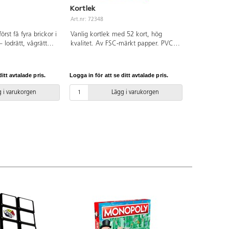
Kortlek
Art.nr: 72348
örst få fyra brickor i
Vanlig kortlek med 52 kort, hög
 lodrätt, vågrätt
kvalitet. Av FSC-märkt papper. PVC-
r spelet är slut
fri.
 brickorna glider
ggs på plats.
itt avtalade pris.
Logga in för att se ditt avtalade pris.
an förekomma. 2
x19x20,5 cm. Av PS-
 i varukorgen
Lägg i varukorgen
n 3 år.