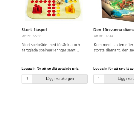
Stort fiaspel
Den försvunna diam
Art.nr: 72286
Art.nr: 16814
Stort spelbräde med försänkta och
Kom med i jakten efter
färgglada spelmarkeringar samt
största diamant, den 
greppvänliga robusta spelpjäser.
Afrikas stjärna, kors och
Spelbrädet är tillverkat av FSC-märkt
den afrikanska kontinen
trä, samt ytbehandlat med hård lack.
spelare. Speltid ca 30-
Logga in för att se ditt avtalade pris.
Logga in för att se ditt av
Speltid ca 20 min. För 2-4 spelare.
fri. Från 6 år.
PVC-fri. Från 4 år.
Lägg i varukorgen
Lägg i va