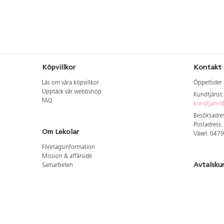
Köpvillkor
Kontakt
Läs om våra köpvillkor
Öppettider 
Upptäck vår webbshop
Kundtjänst
FAQ
kundtjanst@
Besöksadres
Postadress:
Om Lekolar
Växel: 047
Företagsinformation
Mission & affärsidé
Avtalsku
Samarbeten
Aktuellt hos oss
Logga in för
GDPR
Cookie Policy
Whistleblowing
Hitta vår
Lediga jobb
Bruttoprislista lära, skapa, leka 2026-5