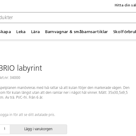
Hitta din sä
Skapa
Leka
Lära
Barnvagnar & småbarnsartiklar
Skolförbru
BRIO labyrint
Art.nr: 34000
Spelplanen manövreras med två rattar så att kulan följer den markerade vägen. Den
som för kulan längst utan att den ramlar ner i något hål vinner. Mått: 35x30,5x9,5
cm. Av trä. PVC-fri. Från 6 år.
Logga in för att se ditt avtalade pris.
Lägg i varukorgen