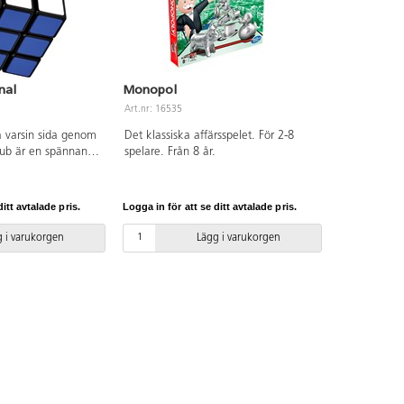
nal
Monopol
Art.nr: 16535
 varsin sida genom
Det klassiska affärsspelet. För 2-8
 kub är en spännande
spelare. Från 8 år.
 Från 3 år.
itt avtalade pris.
Logga in för att se ditt avtalade pris.
 i varukorgen
Lägg i varukorgen