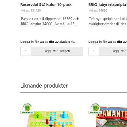
Reservdel Stålkulor 10-pack
BRIO labyrintspelpla
Art.nr: 151120
Art.nr: 16660
Passar t.ex. till flipperspel 16369 och
Två nya spelplaner i oli
BRIO labyrint 34000. Av stål. ø 13
svårighetsgrader till det
mm. PVC-fri.
labyrintspelet från Brio
fri. Från 6 år.
Logga in för att se ditt avtalade pris.
Logga in för att se ditt av
Lägg i varukorgen
Lägg i va
Liknande produkter