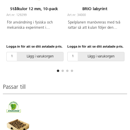
Stålkulor 12 mm, 10-pack
BRIO labyrint
Art.nr: 129299
Art.nr: 34000
För användning i fysiska och
Spelplanen manövreras med två
mekaniska experiment i
rattar så att kulan följer den
laboratoriemiljö.
markerade vägen. Den som för
kulan längst utan att den ramlar
ner i något hål vinner. Mått:
Logga in för att se ditt avtalade pris.
Logga in för att se ditt avtalade pris.
L
35x30,5x9,5 cm. Av trä. PVC-fri.
Från 6 år.
Lägg i varukorgen
Lägg i varukorgen
Passar till