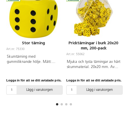
6 år.
Stor tärning
Pricktärningar i burk 20x20
mm, 200-pack
Art.nr: 75330
Art.nr: 55062
A
Skumtärning med
gummiliknande hölje. Mått:
Mjuka och tysta tärningar av hårt
16x16 cm. Av polyuretan. PVC-
skummaterial. 20x20 mm. Av
fri.
EVA. PVC-fri. Från 3 år.
Logga in för att se ditt avtalade pris.
Logga in för att se ditt avtalade pris.
L
Lägg i varukorgen
Lägg i varukorgen