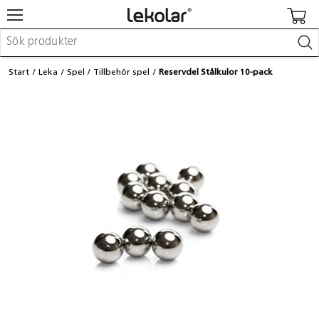
Möbler & inredning
Start
Leka
Spel
Tillbehör spel
Reservdel Stålkulor 10-pack
Lekplatsutrustning & utemiljö
Skapa
Leka
Lära
Barnvagnar & småbarnsartiklar
Skolförbrukning & kontorsmaterial
Logga in / Registrera dig
Hitta din säljare
Kontakta Lekolar