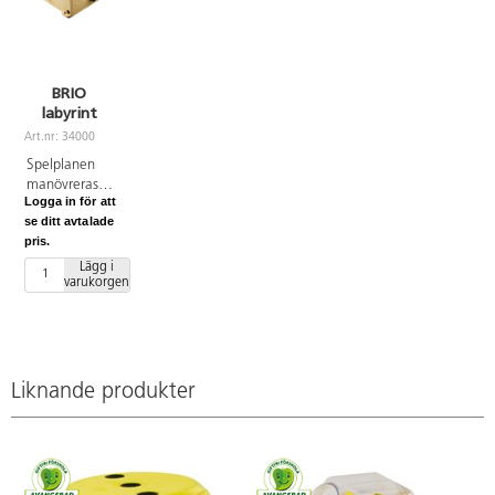
BRIO
labyrint
Art.nr: 34000
Spelplanen
manövreras
Logga in för att
med två
se ditt avtalade
rattar så att
pris.
kulan följer
den
Lägg i
varukorgen
markerade
vägen. Den
som för kulan
längst utan
att den
ramlar ner i
Liknande produkter
något hål
vinner. Mått:
35x30,5x9,5
cm. Av trä.
PVC-fri. Från