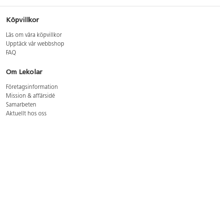
Köpvillkor
Läs om våra köpvillkor
Upptäck vår webbshop
FAQ
Om Lekolar
Företagsinformation
Mission & affärsidé
Samarbeten
Aktuellt hos oss
GDPR
Cookie Policy
Whistleblowing
Lediga jobb
Bruttoprislista lära, skapa, leka 2026-5
Bruttoprislista möbler 2026-3
Bruttoprislista lekplatsutrustning och utemiljö 2026-3
Kontakt
Öppettider kundtjänst: mån-tors 8-17, fre 8-16