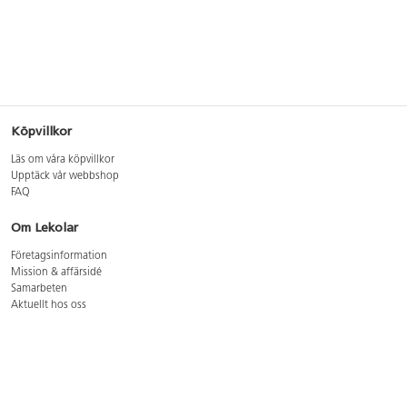
Köpvillkor
Läs om våra köpvillkor
Upptäck vår webbshop
FAQ
Om Lekolar
Företagsinformation
Mission & affärsidé
Samarbeten
Aktuellt hos oss
GDPR
Cookie Policy
Whistleblowing
Lediga jobb
Bruttoprislista lära, skapa, leka 2026-5
Bruttoprislista möbler 2026-3