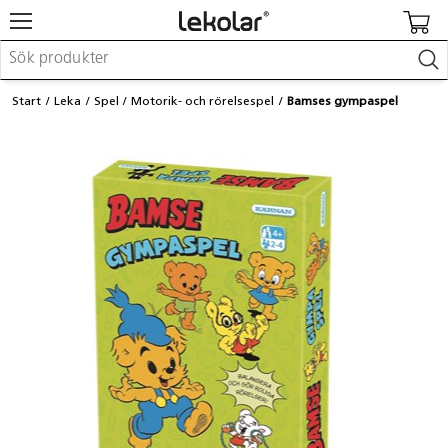
Möbler & inredning
Start
Leka
Spel
Motorik- och rörelsespel
Bamses gympaspel
Lekplatsutrustning & utemiljö
Skapa
Leka
Lära
Barnvagnar & småbarnsartiklar
Skolförbrukning & kontorsmaterial
Logga in / Registrera dig
Hitta din säljare
Kontakta Lekolar