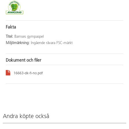
Fakta
Titel:
Bamses gympaspel
Miljömärkning:
Ingående råvara FSC-märkt
Dokument och filer
16663-dk-fi-no.pdf
Andra köpte också