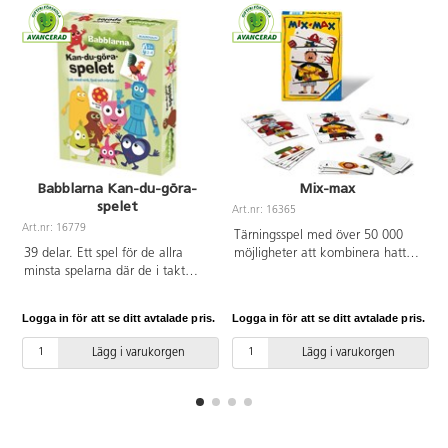
Babblarna Kan-du-göra-
Mix-max
spelet
Art.nr: 16365
A
Art.nr: 16779
Tärningsspel med över 50 000
39 delar. Ett spel för de allra
möjligheter att kombinera hatt,
minsta spelarna där de i takt
huvud, kropp och ben. 2-6
med sin utveckling kan spela på
spelare. Spelregler för Mix-Max
olika nivåer. Här har man roligt
hittar du som PDF under
Logga in för att se ditt avtalade pris.
Logga in för att se ditt avtalade pris.
L
samtidigt som man lär sig nya
dokument och filer. PVC-fri. Från
saker, precis som alltid i
5 år.
Lägg i varukorgen
Lägg i varukorgen
Babblarnas värld! – härma djur,
spela instrument, gör tecken,
peka på färger och sjung sånger.
Man tar små steg på egen hand,
men kan när som helst be om