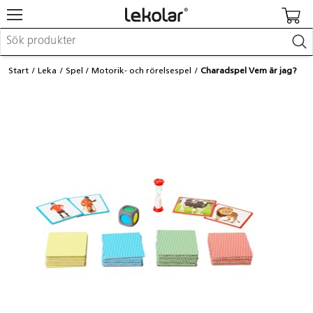
Möbler & inredning
Start
Leka
Spel
Motorik- och rörelsespel
Charadspel Vem är jag?
Lekplatsutrustning & utemiljö
Skapa
Leka
Lära
Barnvagnar & småbarnsartiklar
Skolförbrukning & kontorsmaterial
Logga in / Registrera dig
Hitta din säljare
Kontakta Lekolar