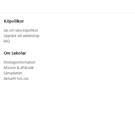
Köpvillkor
Läs om våra köpvillkor
Upptäck vår webbshop
FAQ
Om Lekolar
Företagsinformation
Mission & affärsidé
Samarbeten
Aktuellt hos oss
GDPR
Cookie Policy
Whistleblowing
Lediga jobb
Bruttoprislista lära, skapa, leka 2026-5
Bruttoprislista möbler 2026-3
Bruttoprislista lekplatsutrustning och utemiljö 2026-3
Kontakt