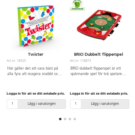
Twister
BRIO Dubbelt flipperspel
Art.nr: 16525
Art.nr: 118873
A
Här gäller det att vara bäst på
BRIO dubbelt flipperspel är ett
alla fyra att reagera snabbt och
spännande spel för två spelare
hålla balansen! Ett kul spel som
med en blandning av elegant
sätter alla i rörelse. Mått på
design och roliga funktioner. Du
mattan: ca 173X234 cm. Av
måste vara snabb på flipprarna
Logga in för att se ditt avtalade pris.
Logga in för att se ditt avtalade pris.
L
PVC. Från 6 år.
för att göra poäng mot din
motståndare – bäst av fem
Lägg i varukorgen
Lägg i varukorgen
vinner. För att öka svårigheten,
lägg till spinnare som kan ändra
bollens hastighet och skicka den
i oväntade riktningar. När spelet
är slut kan du lagra stålkulorna i
ett dolt fack under topplisten.