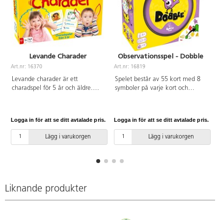
Levande Charader
Observationsspel - Dobble
Art.nr: 16370
Art.nr: 16819
A
Levande charader är ett
Spelet består av 55 kort med 8
charadspel för 5 år och äldre.
symboler på varje kort och
Skådespelaruppgifterna passar
samma symbol visas på 2 kort.
såväl för barn som för hela
Det gäller att hitta de 2 lika
familjen. De yngsta får göra
symbolerna före dina
Logga in för att se ditt avtalade pris.
Logga in för att se ditt avtalade pris.
L
charader enligt bilderna på
motståndare. Ett roligt, snabbt
korten – Hur skulle du till
och enkelt spel som tränar
Lägg i varukorgen
Lägg i varukorgen
exempel uppträda som ett lejon,
urskiljningsförmåga och
en hund eller katt? Antal
reaktionssnabbhet. För 2-8
spelare: 3 eller flera. Speltid: ca
personer. Låda av metall, kort av
20 min.Av FSC-märkt kartong
kartong. Speltid ca 15 min. PVC-
och papper. PVC-fri. Från 5 år.
fri. Från ca 6 år.
Liknande produkter