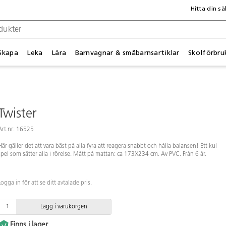
Hitta din sä
Skapa
Leka
Lära
Barnvagnar & småbarnsartiklar
Skolförbru
Twister
Art.nr: 16525
Här gäller det att vara bäst på alla fyra att reagera snabbt och hålla balansen! Ett kul
spel som sätter alla i rörelse. Mått på mattan: ca 173X234 cm. Av PVC. Från 6 år.
Logga in för att se ditt avtalade pris.
Lägg i varukorgen
Finns i lager