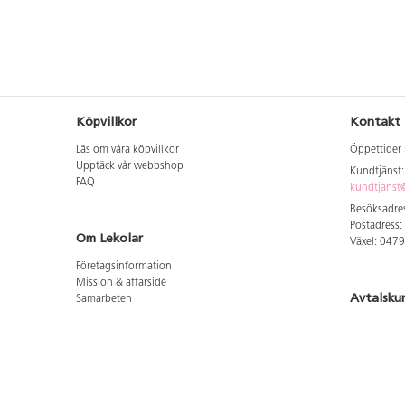
Köpvillkor
Kontakt
Läs om våra köpvillkor
Öppettider 
Upptäck vår webbshop
Kundtjänst
FAQ
kundtjanst@
Besöksadres
Postadress:
Om Lekolar
Växel: 047
Företagsinformation
Mission & affärsidé
Avtalsku
Samarbeten
Aktuellt hos oss
Logga in för
GDPR
Cookie Policy
Whistleblowing
Hitta vår
Lediga jobb
Bruttoprislista lära, skapa, leka 2026-5