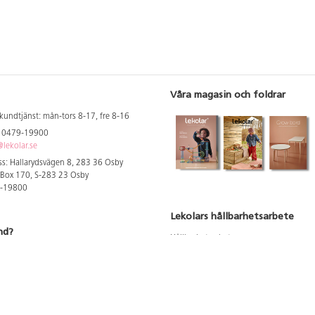
Våra magasin och foldrar
kundtjänst: mån-tors 8-17, fre 8-16
: 0479-19900
lekolar.se
s: Hallarydsvägen 8, 283 36 Osby
 Box 170, S-283 23 Osby
9-19800
Lekolars hållbarhetsarbete
nd?
Hållbarhetsarbete
Hållbarhetsredovisning 2023
 att se dina rabatterade priser
Produktsäkerhet & kvalitet
Giftfri Förskola
a säljare och utbildare