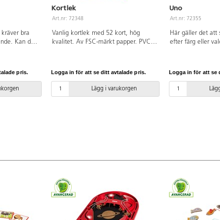
Kortlek
Uno
Art.nr: 72348
Art.nr: 72355
 kräver bra
Vanlig kortlek med 52 kort, hög
Här gäller det att 
ande. Kan du
kvalitet. Av FSC-märkt papper. PVC-
efter färg eller val
 personen är?
fri.
vinner omgången,
säga "Uno" innan 
10 spelare. Av FS
talade pris.
Logga in för att se ditt avtalade pris.
Logga in för att se d
PVC-fri. Från 7 år.
rukorgen
Lägg i varukorgen
Lägg