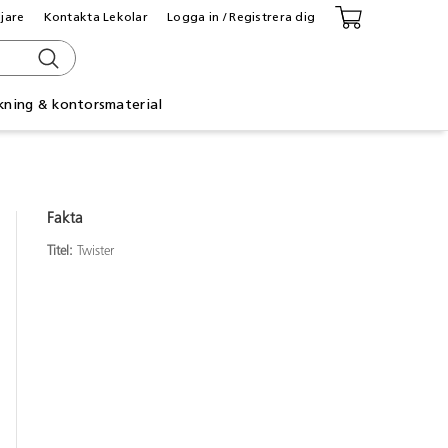
ljare
Kontakta Lekolar
Logga in / Registrera dig
kning & kontorsmaterial
Fakta
Titel:
Twister