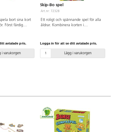
Skip-Bo spel
Art.nr: 72328
spela bort sina kort
Ett roligt och spännande spel för alla
ör. Först färdig
åldrar. Kombinera korten i
 men glöm inte att
sekvensordning, 1-12, så att du blir av
sista rundan. För 2-
med din hög. Den som först är klar
C-märkt kartong.
vinner. För 2-6 spelare. Av FSC-märkt
itt avtalade pris.
Logga in för att se ditt avtalade pris.
kartong. PVC-fri. Från 7 år.
 i varukorgen
Lägg i varukorgen