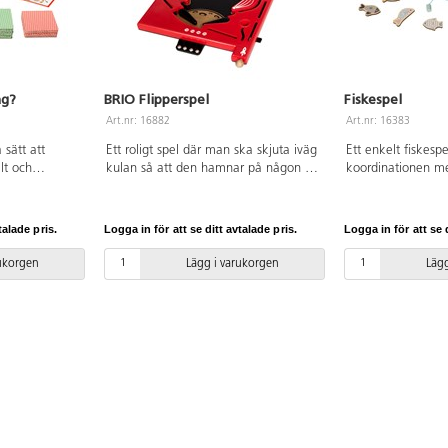
ag?
BRIO Flipperspel
Fiskespel
Art.nr: 16882
Art.nr: 16383
 sätt att
Ett roligt spel där man ska skjuta iväg
Ett enkelt fiskesp
lt och
kulan så att den hamnar på någon av
koordinationen m
ärningen och
planeterna som ger olika poäng. Det
12 st fiskar av F
ärgade kort,
gäller att inte tappa kulan i mitten,
magneter och 2 st
ta charaden.
för då har man förlorat. 4 stålkulor
Från 2 år.
talade pris.
Logga in för att se ditt avtalade pris.
Logga in för att se d
kortet och
ingår. ör en spelare. Av trä och ABS.
st kort.
PVC-fri. Rekomenderas från 6 år.
rukorgen
Lägg i varukorgen
Lägg
dkort med motiv
rer och
 3 år.