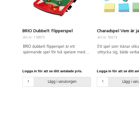
BRIO Dubbelt flipperspel
Charadspel Vem är j
Art.nr: 118873
Art.nr: 50215
BRIO dubbelt flipperspel är ett
Ett spel som tränar olika
spännande spel för två spelare med
uttrycka sig, både verba
en blandning av elegant design och
kroppsligt. Kasta färgt
roliga funktioner. Du måste vara
plocka upp matchande f
snabb på flipprarna för att göra poäng
vänd timglaset och star
Logga in för att se ditt avtalade pris.
Logga in för att se ditt av
mot din motståndare – bäst av fem
Den som gissar rätt får 
vinner. För att öka svårigheten, lägg
vinnaren är den med fle
Lägg i varukorgen
Lägg i va
till spinnare som kan ändra bollens
Innehåller 40 olika bil
hastighet och skicka den i oväntade
på djur, objekt, karaktä
riktningar. När spelet är slut kan du
aktiviteter. PVC-fri. Från
lagra stålkulorna i ett dolt fack under
topplisten. Mått: 53x34,5 cm. PVC-fri.
Från 6 år.