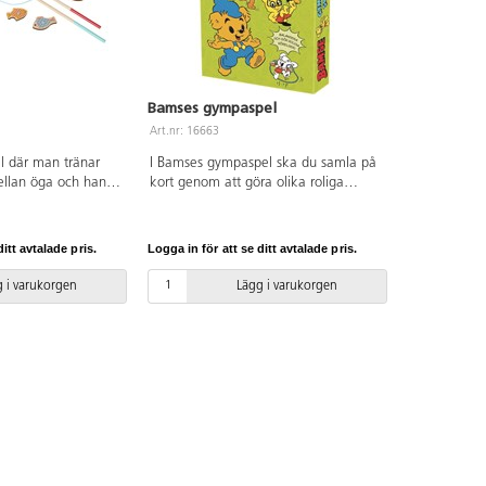
Bamses gympaspel
Art.nr: 16663
el där man tränar
I Bamses gympaspel ska du samla på
ellan öga och hand.
kort genom att göra olika roliga
SC-märkt trä med
gymparörelser med Bamse och hans
 metspö. PVC-fri.
vänner. Att spela spel och röra på sig
samtidigt är bra både för kroppen och
itt avtalade pris.
Logga in för att se ditt avtalade pris.
knoppen! Av kraftig FSC-märkt
kartong. För 2-4 spelare. PVC-fri. Från
 i varukorgen
Lägg i varukorgen
4 år.