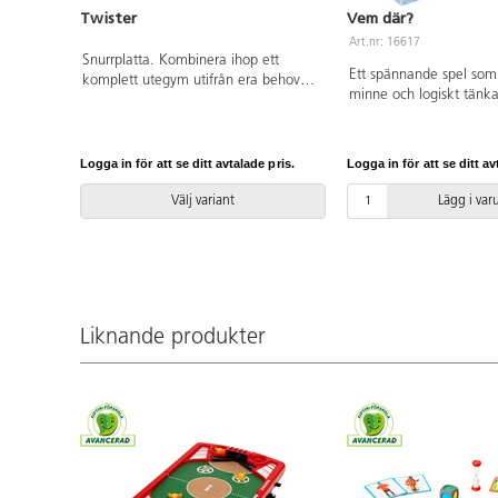
Twister
Vem där?
Art.nr: 16617
Snurrplatta. Kombinera ihop ett
Ett spännande spel som
komplett utegym utifrån era behov
minne och logiskt tänk
och önskemål. Lekolar kan hjälpa er
gissa vem den mystiska
att ta fram en lösning som passar dig.
För 2 spelare. Från 6 år.
Färgen silver har en bas i rostfritt stål.
Övriga färger har en bas av
Logga in för att se ditt avtalade pris.
Logga in för att se ditt av
pulvergalvaniserat och pulverlackerat
stål. Mobilhållare i polykarbonat och
Välj variant
Lägg i va
HDPE. Kan ytmonteras eller gjutas
ned, kontakta din säljare för
rådgivning. Leverantörens
artikelnummer Fitness 1108
Inkluderar markförankring K3.
Liknande produkter