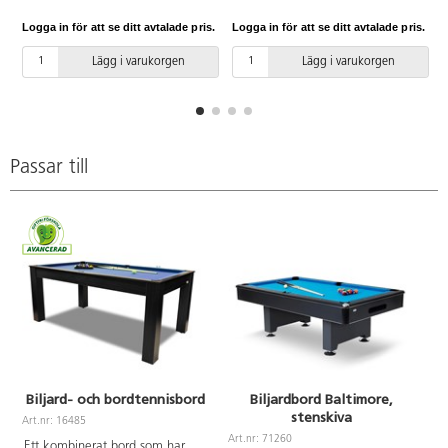
Logga in för att se ditt avtalade pris.
Logga in för att se ditt avtalade pris.
L
Lägg i varukorgen
Lägg i varukorgen
Passar till
Biljard- och bordtennisbord
Biljardbord Baltimore,
stenskiva
Art.nr: 16485
Art.nr: 71260
Ett kombinerat bord som har