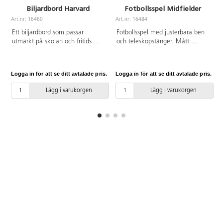
Biljardbord Harvard
Fotbollsspel Midfielder
Art.nr: 16460
Art.nr: 16484
A
Ett biljardbord som passar
Fotbollsspel med justerbara ben
utmärkt på skolan och fritids.
och teleskopstänger. Mått:
Bordet har justerbara ben och
138X65x88 cm. Vikt 32 kg. Av
automatisk bollretur. Yttermått:
trä och aluminum. Levereras
213x118x80 cm, spelyta 192x96
omonterat. PVC-fri. Från 7 år
Logga in för att se ditt avtalade pris.
Logga in för att se ditt avtalade pris.
L
cm. Spelyta av laminerad MDF.
Startkit med 2 köer 147 cm, 1
Lägg i varukorgen
Lägg i varukorgen
bollset 57 mm, 1 triangel, krita
och borste är inkludertat. Vikt 82
kg. Endast benen kräver
montering. PVC-fri.