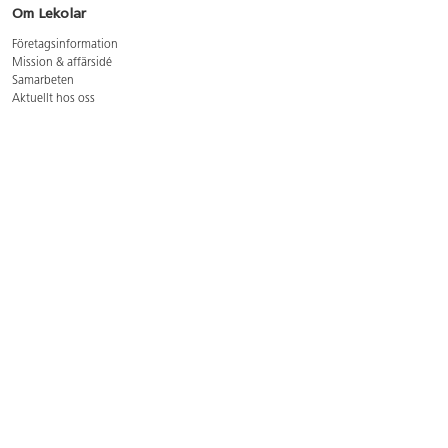
Om Lekolar
Företagsinformation
Mission & affärsidé
Samarbeten
Aktuellt hos oss
GDPR
Cookie Policy
Whistleblowing
Lediga jobb
Bruttoprislista lära, skapa, leka 2026-5
Bruttoprislista möbler 2026-3
Bruttoprislista lekplatsutrustning och utemiljö 2026-3
Kontakt
Öppettider kundtjänst: mån-tors 8-17, fre 8-16
Kundtjänst: 0479-19900
kundtjanst@lekolar.se
Besöksadress: Hallarydsvägen 8, 283 36 Osby
Postadress: Box 170, S-283 23 Osby
Växel: 0479-19800
Avtalskund?