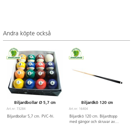
Andra köpte också
Biljardbollar Ø 5,7 cm
Biljardkö 120 cm
Art.nr: 73284
Art.nr: 16404
A
Biljardbollar 5,7 cm. PVC-fri.
Biljardkö 120 cm. Biljardtopp
med gängor och skruvar av
mässing. PVC-fri.