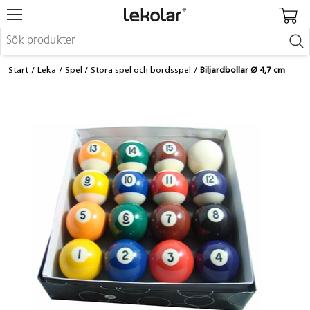
Möbler & inredning
Start
Leka
Spel
Stora spel och bordsspel
Biljardbollar Ø 4,7 cm
Lekplatsutrustning & utemiljö
Skapa
Leka
Lära
Barnvagnar & småbarnsartiklar
Skolförbrukning & kontorsmaterial
Logga in / Registrera dig
Hitta din säljare
Kontakta Lekolar