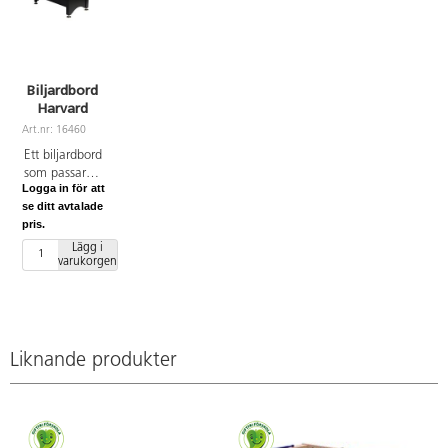
Biljardbord
Harvard
Art.nr: 16460
Ett biljardbord
som passar
Logga in för att
utmärkt på
se ditt avtalade
skolan och
pris.
fritids. Bordet
har justerbara
Lägg i
varukorgen
ben och
automatisk
bollretur.
Yttermått:
213x118x80
cm, spelyta
Liknande produkter
192x96 cm.
Spelyta av
laminerad
MDF. Startkit
med 2 köer