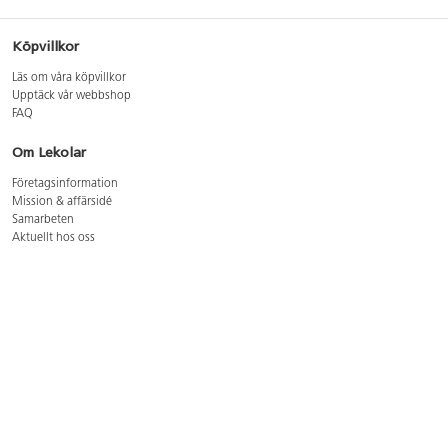
Köpvillkor
Läs om våra köpvillkor
Upptäck vår webbshop
FAQ
Om Lekolar
Företagsinformation
Mission & affärsidé
Samarbeten
Aktuellt hos oss
GDPR
Cookie Policy
Whistleblowing
Lediga jobb
Bruttoprislista lära, skapa, leka 2026-5
Bruttoprislista möbler 2026-3
Bruttoprislista lekplatsutrustning och utemiljö 2026-3
Kontakt
Öppettider kundtjänst: mån-tors 8-17, fre 8-16