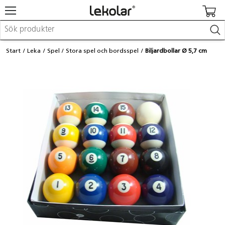
Möbler & inredning
Start
Leka
Spel
Stora spel och bordsspel
Biljardbollar Ø 5,7 cm
Lekplatsutrustning & utemiljö
Skapa
Leka
Lära
Barnvagnar & småbarnsartiklar
Skolförbrukning & kontorsmaterial
Logga in / Registrera dig
Hitta din säljare
Kontakta Lekolar