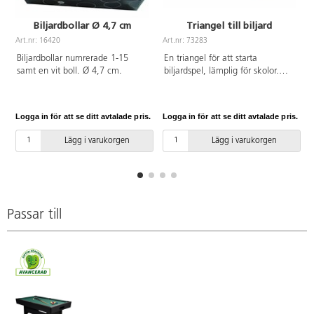
Biljardbollar Ø 4,7 cm
Triangel till biljard
Art.nr: 16420
Art.nr: 73283
A
Biljardbollar numrerade 1-15
En triangel för att starta
samt en vit boll. Ø 4,7 cm.
biljardspel, lämplig för skolor.
Passar till Ø 57 mm bollar. Av
plast. PVC-fri.
Logga in för att se ditt avtalade pris.
Logga in för att se ditt avtalade pris.
L
Lägg i varukorgen
Lägg i varukorgen
Passar till