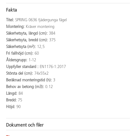
Fakta
Titel:
SPRING 0636 fjädergunga fågel
Montering:
Kräver montering
Säkerhetsyta, längd (cm):
384
Säkerhetsyta, bredd (cm):
375
Säkerhetsyta (m²):
12,5
Fri fallhöjd (cm):
60
Åldersgrupp:
1-12
Uppfyller standard :
EN1176-1:2017
Största del (cm):
74x55x2
Beräknad monteringstid (h):
3
Behov av betong (m3):
0.12
Längd:
84
Bredd:
75
Höjd:
90
Dokument och filer