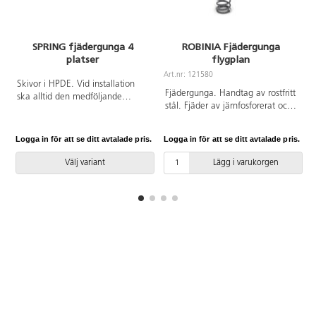
SPRING fjädergunga 4
ROBINIA Fjädergunga
platser
flygplan
Art.nr: 121580
A
Skivor i HPDE. Vid installation
Fjädergunga. Handtag av rostfritt
ska alltid den medföljande
stål. Fjäder av järnfosforerat och
manualen användas. Den
pulverlackerat stål. Vingar av
senaste versionen finns att tillgå
textilförstärkt gummi. Övriga
på begäran. Leverantörens
Logga in för att se ditt avtalade pris.
Logga in för att se ditt avtalade pris.
L
detaljer i HT-laminat. Bas i
artikelnummer Spring 0670
Robinia, ett träslag som är
Inkluderar markförankring K17.
Välj variant
Lägg i varukorgen
väderbeständigt, tar upp lite
vatten och är extremt hållbart.
Vid installation ska alltid den
medföljande manualen
användas. Den senaste versionen
finns att tillgå på begäran.
Leverantörens artikelnummer
Robinia RB1363 Inkluderar
markförankring K17.