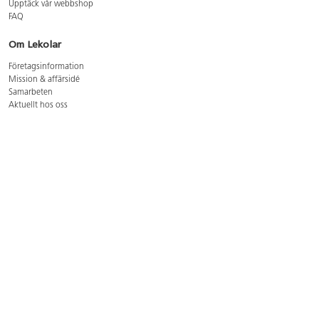
Upptäck vår webbshop
FAQ
Om Lekolar
Företagsinformation
Mission & affärsidé
Samarbeten
Aktuellt hos oss
GDPR
Cookie Policy
Whistleblowing
Lediga jobb
Bruttoprislista lära, skapa, leka 2026-5
Bruttoprislista möbler 2026-3
Bruttoprislista lekplatsutrustning och utemiljö 2026-3
Kontakt
Öppettider kundtjänst: mån-tors 8-17, fre 8-16
Kundtjänst: 0479-19900
kundtjanst@lekolar.se
Besöksadress: Hallarydsvägen 8, 283 36 Osby
Postadress: Box 170, S-283 23 Osby
Växel: 0479-19800