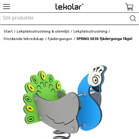
Möbler & inredning
Start
Lekplatsutrustning & utemiljö
Lekplatsutrustning
Lekplatsutrustning & utemiljö
Fristående lekredskap
Fjädergungor
SPRING 0636 fjädergunga fågel
Skapa
Leka
Lära
Barnvagnar & småbarnsartiklar
Skolförbrukning & kontorsmaterial
Logga in / Registrera dig
Hitta din säljare
Kontakta Lekolar