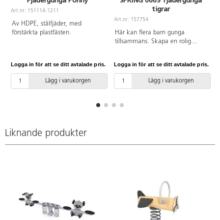
Fjädergunga Ponny
SPRING 0669 fjädergunga
tigrar
Art.nr: 151114-1211
A
Art.nr: 157754
Av HDPE, stålfjäder, med
förstärkta plastfästen.
Här kan flera barn gunga
tillsammans. Skapa en rolig
utomhusmiljö på förskolan eller
skolan med fantasifulla och
Logga in för att se ditt avtalade pris.
Logga in för att se ditt avtalade pris.
L
färgstarka element som passar
barn i alla åldrar. Konstruktion av
Lägg i varukorgen
Lägg i varukorgen
galvaniserat och pulverlackerat
stål och paneler av HDPE.
Monteras enligt
installationsmanual. Vid
installation ska alltid den
medföljande manualen
Liknande produkter
användas. Den senaste versionen
finns att tillgå på begäran.
Inkluderar markförankring K17.