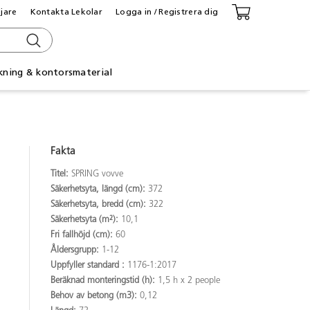
ljare
Kontakta Lekolar
Logga in / Registrera dig
kning & kontorsmaterial
Fakta
Titel:
SPRING vovve
Säkerhetsyta, längd (cm):
372
Säkerhetsyta, bredd (cm):
322
Säkerhetsyta (m²):
10,1
Fri fallhöjd (cm):
60
Åldersgrupp:
1-12
Uppfyller standard :
1176-1:2017
Beräknad monteringstid (h):
1,5 h x 2 people
Behov av betong (m3):
0,12