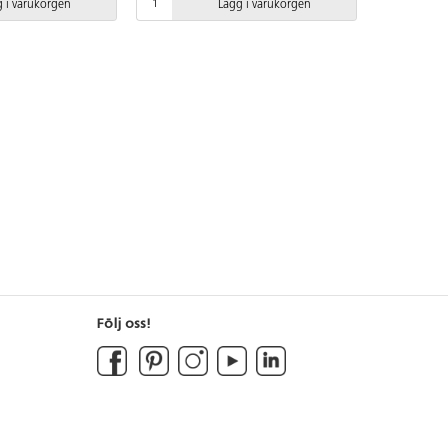
 i varukorgen
Lägg i varukorgen
nligt
. Vid installation
dföljande manualen
naste versionen
 begäran. Inkluderar
17.
Följ oss!