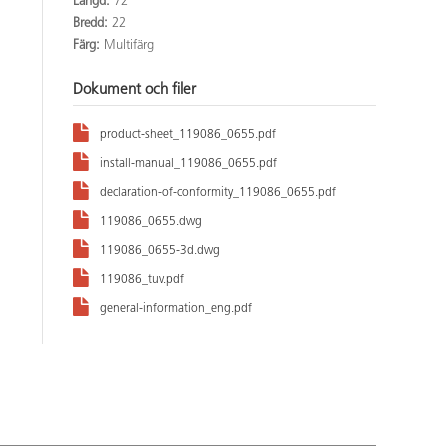
Längd:
72
Bredd:
22
Färg:
Multifärg
Dokument och filer
product-sheet_119086_0655.pdf
install-manual_119086_0655.pdf
declaration-of-conformity_119086_0655.pdf
119086_0655.dwg
119086_0655-3d.dwg
119086_tuv.pdf
general-information_eng.pdf