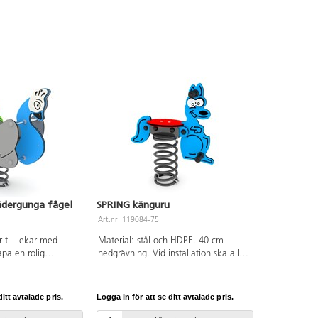
ädergunga fågel
SPRING känguru
Art.nr: 119084-75
 till lekar med
Material: stål och HDPE. 40 cm
apa en rolig
nedgrävning. Vid installation ska alltid
örskolan eller
den medföljande manualen
fulla och färgstarka
användas. Den senaste versionen
 barn i alla åldrar.
finns att tillgå på begäran.
itt avtalade pris.
Logga in för att se ditt avtalade pris.
alvaniserat och
Leverantörens artikelnummer SPRING
l och paneler av
0653 Inkluderar markförankring K17.