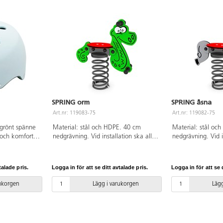
SPRING orm
SPRING åsna
Art.nr: 119083-75
Art.nr: 119082-75
 grönt spänne
Material: stål och HDPE. 40 cm
Material: stål oc
och komfort
nedgrävning. Vid installation ska alltid
nedgrävning. Vid in
tiviteter. Med
den medföljande manualen
den medföljande
ör bästa
användas. Den senaste versionen
användas. Den se
ig för barn
finns att tillgå på begäran.
finns att tillgå på
talade pris.
Logga in för att se ditt avtalade pris.
Logga in för att se d
på 51-55 cm.
Leverantörens artikelnummer SPRING
Leverantörens ar
0:2013 och
0652 Inkluderar markförankring K17.
0651 Inkluderar m
rukorgen
Lägg i varukorgen
Lägg
 utan
 2-7 år.