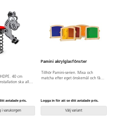
Pamini akrylglasfönster
Tillhör Pamini-serien. Mixa och
h HDPE. 40 cm
matcha efter eget önskemål och få
stallation ska alltid
ihop en kombination som passar för
 manualen
just er avdelning och era barn. Med
naste versionen
dessa väggar kan barnen uppleva ljus
 begäran.
och färg i olika skiftningar. Plötsligt
itt avtalade pris.
Logga in för att se ditt avtalade pris.
tikelnummer SPRING
blir allting blått som är på den andra
arkförankring K17.
sidan av glaset. Mått: 72x70 cm.
 i varukorgen
Välj variant