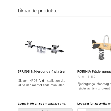
finns att tillgå på begäran. Inkluderar
markförankring K17.
Liknande produkter
SPRING fjädergunga 4 platser
ROBINIA Fjädergunga
Art.nr: 121580
Skivor i HPDE. Vid installation ska
Fjädergunga. Handtag av 
alltid den medföljande manualen
Fjäder av järnfosforerat
användas. Den senaste versionen
pulverlackerat stål. Vin
finns att tillgå på begäran.
textilförstärkt gummi. Öv
Leverantörens artikelnummer Spring
HT-laminat. Bas i Robinia
0670 Inkluderar markförankring K17.
Logga in för att se ditt avtalade pris.
Logga in för att se ditt av
som är väderbeständigt, 
vatten och är extremt hå