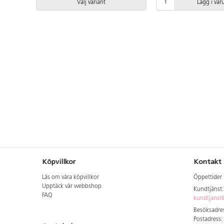
Välj variant
Lägg i va
installation ska alltid 
manualen användas. De
versionen finns att till
Leverantörens artikeln
RB1363 Inkluderar mark
K17.
Köpvillkor
Kontakt
Läs om våra köpvillkor
Öppettider 
Upptäck vår webbshop
Kundtjänst
FAQ
kundtjanst@
Besöksadres
Postadress: