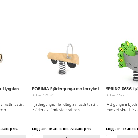
 flygplan
ROBINIA Fjädergunga motorcykel
SPRING 0636 fj
Art.nr: 121579
Art.nr: 157753
rostfritt stål.
Fjädergunga. Handtag av rostfritt stål.
Att gunga inbjuder
 och
Fjäder av järnfosforerat och
mycket skratt. Sk
gar av
pulverlackerat stål. Hjul av
utomhusmiljö på f
riga detaljer i
textilförstärkt gummi. Bas i Robinia,
skolan med fantasi
, ett träslag
ett träslag som är väderbeständigt, tar
element som passar
talade pris.
Logga in för att se ditt avtalade pris.
Logga in för att se d
tar upp lite
upp lite vatten och är extremt
Konstruktion av g
llbart. Vid
hållbart. Vid installation ska alltid den
pulverlackerat stå