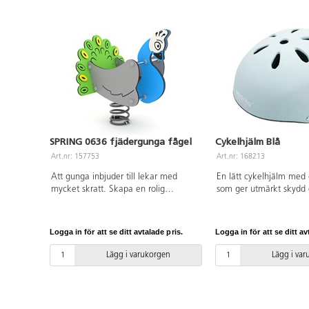
SPRING 0636 fjädergunga fågel
Cykelhjälm Blå
Art.nr: 157753
Art.nr: 168213
Att gunga inbjuder till lekar med
En lätt cykelhjälm med
mycket skratt. Skapa en rolig
som ger utmärkt skydd 
utomhusmiljö på förskolan eller
vid cykling och andra ak
skolan med fantasifulla och färgstarka
justerbar ratt i nacken f
element som passar barn i alla åldrar.
möjliga passform. Lämpl
Logga in för att se ditt avtalade pris.
Logga in för att se ditt av
Konstruktion av galvaniserat och
med en huvudomkrets 
pulverlackerat stål och paneler av
Godkänd enligt EN 108
Lägg i varukorgen
Lägg i va
HDPE. Monteras enligt
(EU) 2016/425. Av PVC
installationsmanual. Vid installation
förbjudna ftalater. Ålder
ska alltid den medföljande manualen
användas. Den senaste versionen