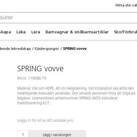
Hitta din sä
Skapa
Leka
Lära
Barnvagnar & småbarnsartiklar
Skolförbru
tående lekredskap
Fjädergungor
SPRING vovve
SPRING vovve
Art.nr: 119086-75
Material: stål och HDPE. 40 cm nedgrävning. Vid installation ska alltid den
medföljande manualen användas. Den senaste versionen finns att tillgå på
begäran. Leverantörens artikelnummer SPRING 0655 Inkluderar
markförankring K17.
Logga in för att se ditt avtalade pris.
Lägg i varukorgen