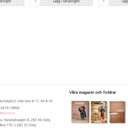
rukorgen
Lägg i varukorgen
Lägg
den medföljande
medföljande manualen användas.
HDPE. Monteras e
n senaste
Den senaste versionen finns att tillgå
installationsmanual
gå på begäran.
på begäran. Leverantörens
ska alltid den me
ummer Robinia
artikelnummer Robinia RB1362
användas. Den se
förankring
Inkluderar markförankring K17.
finns att tillgå på
markförankring K
Våra magasin och foldrar
kundtjänst: mån-tors 8-17, fre 8-16
: 0479-19900
lekolar.se
s: Hallarydsvägen 8, 283 36 Osby
 Box 170, S-283 23 Osby