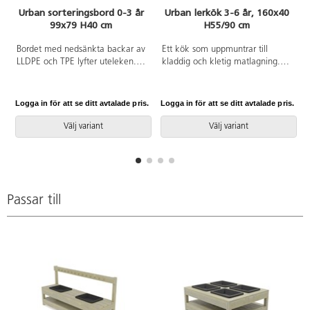
Urban sorteringsbord 0-3 år
Urban lerkök 3-6 år, 160x40
99x79 H40 cm
H55/90 cm
Bordet med nedsänkta backar av
Ett kök som uppmuntrar till
LLDPE och TPE lyfter uteleken.
kladdig och kletig matlagning.
Nu blir det enkelt att bygga och
Detta bord med nedsänkta
leka med jord, sand och vatten.
backar av LLDPE och TPE är
Barnen kan öva samarbete,
också perfekt som
Logga in för att se ditt avtalade pris.
Logga in för att se ditt avtalade pris.
L
sortering, figurlek m.m. Finns i
planteringsbänk, arbetsbord,
två höjder. Lösning för
labbstation, snickarbänk med
Välj variant
Välj variant
markförankring ingår. Den oljade
mera. Finns i två höjder. Lösning
varianten behåller träets
för markförankring ingår. Den
naturliga, obehandlade karaktär.
oljade varianten behåller träets
Variationer i färg och nyans är
naturliga, obehandlade karaktär.
naturliga och påverkas av träets
Variationer i färg och nyans är
Passar till
ålder och struktur. För den oljade
naturliga och påverkas av träets
varianten rekommenderar vi
ålder och struktur. För den oljade
behandling med vattenbaserad
varianten rekommenderar vi
träolja vid behov.
behandling med vattenbaserad
träolja vid behov.