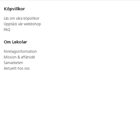
Köpvillkor
Läs om våra köpvillkor
Upptäck vår webbshop
FAQ
Om Lekolar
Företagsinformation
Mission & affärsidé
Samarbeten
Aktuellt hos oss
GDPR
Cookie Policy
Whistleblowing
Lediga jobb
Bruttoprislista lära, skapa, leka 2026-5
Bruttoprislista möbler 2026-3
Bruttoprislista lekplatsutrustning och utemiljö 2026-3
Kontakt
Öppettider kundtjänst: mån-tors 8-17, fre 8-16
Kundtjänst: 0479-19900