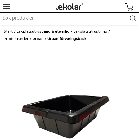
Möbler & inredning
Start
Lekplatsutrustning & utemiljö
Lekplatsutrustning
Lekplatsutrustning & utemiljö
Produktserier
Urban
Urban förvaringsback
Skapa
Leka
Lära
Barnvagnar & småbarnsartiklar
Skolförbrukning & kontorsmaterial
Logga in / Registrera dig
Hitta din säljare
Kontakta Lekolar