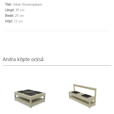
Titel:
Urban förvaringsback
Längd:
35 cm
Bredd:
25 cm
Höjd:
12 cm
Andra köpte också