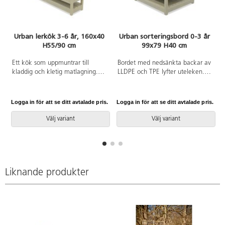
Urban lerkök 3-6 år, 160x40
Urban sorteringsbord 0-3 år
H55/90 cm
99x79 H40 cm
Ett kök som uppmuntrar till
Bordet med nedsänkta backar av
kladdig och kletig matlagning.
LLDPE och TPE lyfter uteleken.
Detta bord med nedsänkta
Nu blir det enkelt att bygga och
backar av LLDPE och TPE är
leka med jord, sand och vatten.
också perfekt som
Barnen kan öva samarbete,
Logga in för att se ditt avtalade pris.
Logga in för att se ditt avtalade pris.
L
planteringsbänk, arbetsbord,
sortering, figurlek m.m. Finns i
labbstation, snickarbänk med
två höjder. Lösning för
Välj variant
Välj variant
mera. Finns i två höjder. Lösning
markförankring ingår. Den oljade
för markförankring ingår. Den
varianten behåller träets
oljade varianten behåller träets
naturliga, obehandlade karaktär.
naturliga, obehandlade karaktär.
Variationer i färg och nyans är
Variationer i färg och nyans är
naturliga och påverkas av träets
Liknande produkter
naturliga och påverkas av träets
ålder och struktur. För den oljade
ålder och struktur. För den oljade
varianten rekommenderar vi
varianten rekommenderar vi
behandling med vattenbaserad
behandling med vattenbaserad
träolja vid behov.
träolja vid behov.