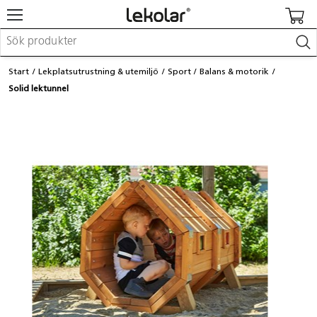
Möbler & inredning
Start
Lekplatsutrustning & utemiljö
Sport
Balans & motorik
Lekplatsutrustning & utemiljö
Solid lektunnel
Skapa
Leka
Lära
Barnvagnar & småbarnsartiklar
Skolförbrukning & kontorsmaterial
Logga in / Registrera dig
Hitta din säljare
Kontakta Lekolar