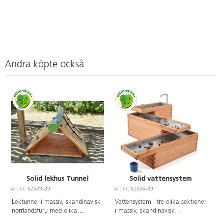
Andra köpte också
Solid lekhus Tunnel
Solid vattensystem
Art.nr: 62509-89
Art.nr: 62506-89
A
Lektunnel i massiv, skandinavisk
Vattensystem i tre olika sektioner
norrlandsfuru med olika
i massiv, skandinavisk
lekfunktioner. På ena sidan finns
norrlandsfuru. Behållarna är