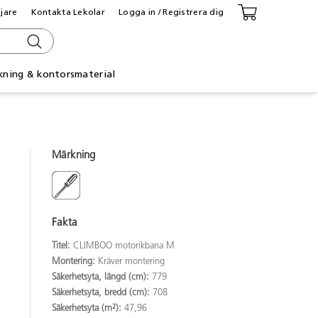
ljare
Kontakta Lekolar
Logga in / Registrera dig
kning & kontorsmaterial
Märkning
Fakta
Titel:
CLIMBOO motorikbana M
Montering:
Kräver montering
Säkerhetsyta, längd (cm):
779
Säkerhetsyta, bredd (cm):
708
Säkerhetsyta (m²):
47,96