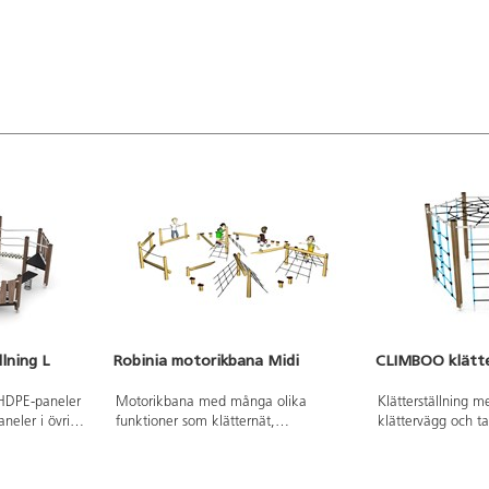
lning L
Robinia motorikbana Midi
CLIMBOO klätte
 HDPE-paneler
Motorikbana med många olika
Klätterställning m
neler i övriga
funktioner som klätternät,
klättervägg och ta
ka alltid den
balansbommar, balansstubbar o.s.v.
installation ska a
användas.
För exakta mått och övrig
manualen använda
nns att tillgå
information, se dokument.
versionen finns at