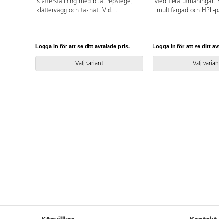
Klätterställning med bl.a. repstege,
Med flera utmaningar.
klättervägg och taknät. Vid
i multifärgad och HPL-pa
installation ska alltid den medföljande
färger. Vid installation s
manualen användas. Den senaste
medföljande manualen 
versionen finns att tillgå på begäran.
Den senaste versionen fi
Leverantörens artikelnummer
på begäran. Leverantör
Logga in för att se ditt avtalade pris.
Logga in för att se ditt av
Climboo WD1420 Inkluderar
artikelnummer Climbo
markförankring K1.
Inkluderar markförankri
Välj variant
Välj varian