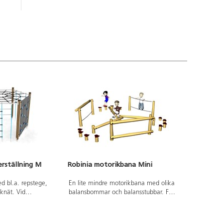
rställning M
Robinia motorikbana Mini
ed bl.a. repstege,
En lite mindre motorikbana med olika
knät. Vid
balansbommar och balansstubbar. För
lltid den medföljande
exakta mått och övrig information, se
s. Den senaste
dokument.
t tillgå på begäran.