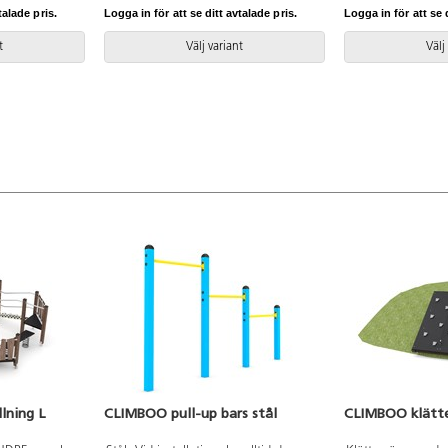
ens
Leverantörens ar
talade pris.
Logga in för att se ditt avtalade pris.
Logga in för att se d
o WD1461
Climboo WD1420 
ng K1.
markförankring K
t
Välj variant
Välj
lning L
CLIMBOO pull-up bars stål
CLIMBOO klätte