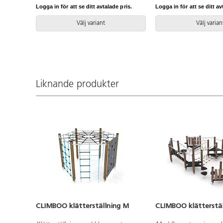
finns att tillgå på begäran.
på begäran. Leverantör
Logga in för att se ditt avtalade pris.
Logga in för att se ditt av
Leverantörens artikelnummer Crooc
artikelnummer Climbo
0310 Inkluderar markförankring K1.
Inkluderar markförankri
Välj variant
Välj varian
Liknande produkter
CLIMBOO klätterställning M
CLIMBOO klätterstäl