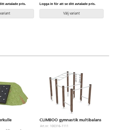
tikelnummer
itt avtalade pris.
Logga in för att se ditt avtalade pris.
Inkluderar
1.
 variant
Välj variant
rkulle
CLIMBOO gymnastik multibalans
Art.nr: 100316-1111