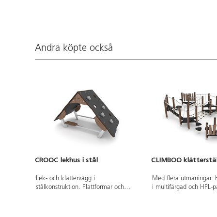
Andra köpte också
CROOC lekhus i stål
CLIMBOO klätterstäl
Lek- och klättervägg i
Med flera utmaningar.
stålkonstruktion. Plattformar och
i multifärgad och HPL-pa
paneler i HPL. Vid installation ska
färger. Vid installation s
alltid den medföljande manualen
medföljande manualen 
användas. Den senaste versionen
Den senaste versionen fi