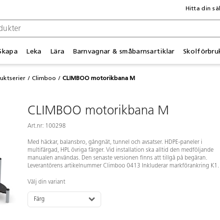
Hitta din sä
Skapa
Leka
Lära
Barnvagnar & småbarnsartiklar
Skolförbru
uktserier
Climboo
CLIMBOO motorikbana M
CLIMBOO motorikbana M
Art.nr: 100298
Med häckar, balansbro, gångnät, tunnel och avsatser. HDPE-paneler i
multifärgad, HPL övriga färger. Vid installation ska alltid den medföljande
manualen användas. Den senaste versionen finns att tillgå på begäran.
Leverantörens artikelnummer Climboo 0413 Inkluderar markförankring K1.
Välj din variant
Färg