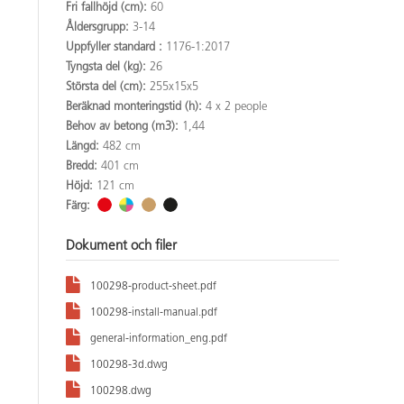
Fri fallhöjd (cm):
60
Åldersgrupp:
3-14
Uppfyller standard :
1176-1:2017
Tyngsta del (kg):
26
Största del (cm):
255x15x5
Beräknad monteringstid (h):
4 x 2 people
Behov av betong (m3):
1,44
Längd:
482 cm
Bredd:
401 cm
Höjd:
121 cm
Färg:
Dokument och filer
100298-product-sheet.pdf
100298-install-manual.pdf
general-information_eng.pdf
100298-3d.dwg
100298.dwg