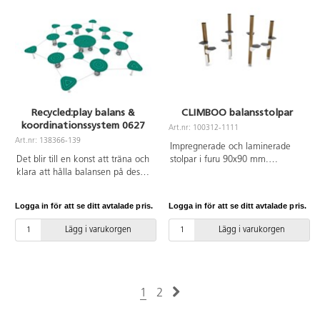
Recycled:play balans &
CLIMBOO balansstolpar
koordinationssystem 0627
Art.nr: 100312-1111
Art.nr: 138366-139
Impregnerade och laminerade
Det blir till en konst att träna och
stolpar i furu 90x90 mm.
klara att hålla balansen på dessa
Markfäste i varmförzinkat stål för
19 plattformar. Denna
att hålla stolparna ovan mark och
konstruktion är baserad på
förlänga livslängden på
Logga in för att se ditt avtalade pris.
Logga in för att se ditt avtalade pris.
100 % återvunnet material.
produkten. Vid installation ska
Kärnan på alla paneler är av
alltid den medföljande manualen
Lägg i varukorgen
Lägg i varukorgen
återvunna rep och fiskenät. Som
användas. Den senaste versionen
en del i den cirkulära ekonomin
finns att tillgå på begäran.
lägger dessa hållbara och
Leverantörens artikelnummer
miljövänliga material grunden för
Climboo WD1426 Inkluderar
framtidens lekplatser med lägre
markförankring K1.
1
2
koldioxidutsläpp. Vid installation
ska alltid den medföljande