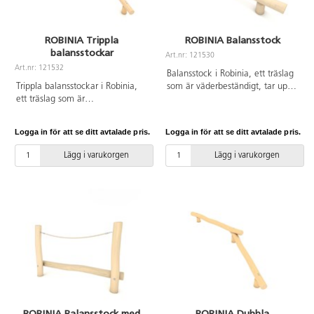
ålder och struktur. För den oljade
varianten rekommenderar vi
behandling med vattenbaserad
ROBINIA Trippla
ROBINIA Balansstock
träolja vid behov.
balansstockar
Art.nr: 121530
Art.nr: 121532
Balansstock i Robinia, ett träslag
Trippla balansstockar i Robinia,
som är väderbeständigt, tar upp
ett träslag som är
lite vatten och är extremt
väderbeständigt, tar upp lite
hållbart. Vid installation ska alltid
vatten och är extremt hållbart.
den medföljande manualen
Logga in för att se ditt avtalade pris.
Logga in för att se ditt avtalade pris.
Vid installation ska alltid den
användas. Den senaste versionen
medföljande manualen
finns att tillgå på begäran.
Lägg i varukorgen
Lägg i varukorgen
användas. Den senaste versionen
Leverantörens artikelnummer
finns att tillgå på begäran.
Robinia RB1255 Inkluderar
Leverantörens artikelnummer
markförankring K21.
Robinia RB1257 Inkluderar
markförankring K21.
ROBINIA Balansstock med
ROBINIA Dubbla