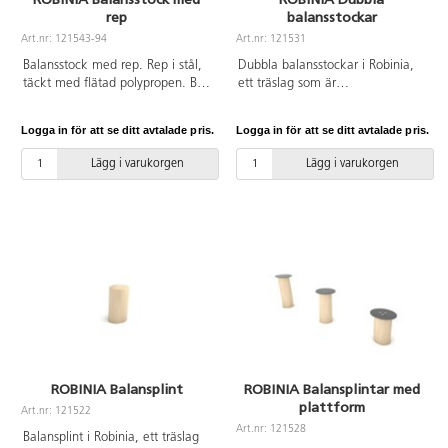
rep
balansstockar
Art.nr: 121543-94
Art.nr: 121531
Balansstock med rep. Rep i stål,
Dubbla balansstockar i Robinia,
täckt med flätad polypropen. Bas
ett träslag som är
i Robinia, ett träslag som är
väderbeständigt, tar upp lite
väderbeständigt, tar upp lite
vatten och är extremt hållbart.
Logga in för att se ditt avtalade pris.
Logga in för att se ditt avtalade pris.
vatten och är extremt hållbart.
Vid installation ska alltid den
Vid installation ska alltid den
medföljande manualen
Lägg i varukorgen
Lägg i varukorgen
medföljande manualen
användas. Den senaste versionen
användas. Den senaste versionen
finns att tillgå på begäran.
finns att tillgå på begäran.
Leverantörens artikelnummer
Leverantörens artikelnummer
Robinia RB1256 Inkluderar
Robinia RB1271 Inkluderar
markförankring K21.
markförankring K25.
ROBINIA Balansplint
ROBINIA Balansplintar med
plattform
Art.nr: 121522
Art.nr: 121528
Balansplint i Robinia, ett träslag