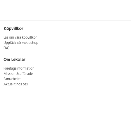
Köpvillkor
Läs om våra köpvillkor
Upptäck vår webbshop
FAQ
Om Lekolar
Företagsinformation
Mission & affärsidé
Samarbeten
Aktuellt hos oss
GDPR
Cookie Policy
Whistleblowing
Lediga jobb
Bruttoprislista lära, skapa, leka 2026-5
Bruttoprislista möbler 2026-3
Bruttoprislista lekplatsutrustning och utemiljö 2026-3