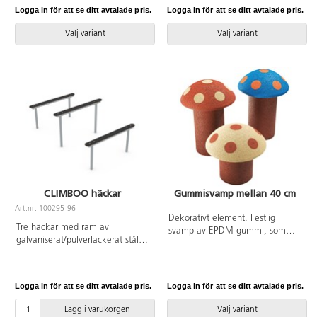
minimera risken för skador. Vid
Climboo 0404 Inkluderar
Logga in för att se ditt avtalade pris.
Logga in för att se ditt avtalade pris.
installation ska alltid den
markförankring K1.
medföljande manualen
Välj variant
Välj variant
användas. Den senaste versionen
finns att tillgå på begäran.
Leverantörens artikelnummer
Climboo 0405 Inkluderar
markförankring K1.
CLIMBOO häckar
Gummisvamp mellan 40 cm
Art.nr: 100295-96
Dekorativt element. Festlig
Tre häckar med ram av
svamp av EPDM-gummi, som
galvaniserat/pulverlackerat stål.
barnen kan gå eller stå på.
Alla vassa ytor är täckta för att
Bassockel ingår. För mer
minimera risken för skador. Vid
information om produkten, se
installation ska alltid den
bifogade dokument.
Logga in för att se ditt avtalade pris.
Logga in för att se ditt avtalade pris.
medföljande manualen
användas. Den senaste versionen
Lägg i varukorgen
Välj variant
finns att tillgå på begäran.