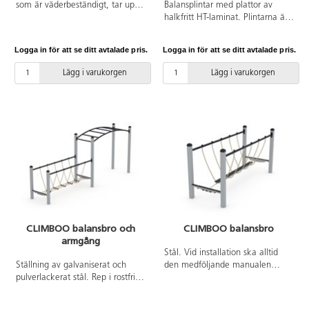
som är väderbeständigt, tar upp
Balansplintar med plattor av
lite vatten och är extremt
halkfritt HT-laminat. Plintarna är
hållbart. Vid installation ska alltid
av Robinia, ett träslag som är
den medföljande manualen
väderbeständigt, tar upp lite
Logga in för att se ditt avtalade pris.
Logga in för att se ditt avtalade pris.
användas. Den senaste versionen
vatten och är extremt hållbart.
finns att tillgå på begäran.
Vid installation ska alltid den
Lägg i varukorgen
Lägg i varukorgen
Leverantörens artikelnummer
medföljande manualen
Robinia RB1251 Inkluderar
användas. Den senaste versionen
markförankring K21.
finns att tillgå på begäran.
Leverantörens artikelnummer
Robinia RB1253 Inkluderar
markförankring K21.
CLIMBOO balansbro och
CLIMBOO balansbro
armgång
Stål. Vid installation ska alltid
Ställning av galvaniserat och
den medföljande manualen
pulverlackerat stål. Rep i rostfritt
användas. Den senaste versionen
stål klätt med polypropylen. Alla
finns att tillgå på begäran.
vassa ytor är täckta för att
Leverantörens artikelnummer