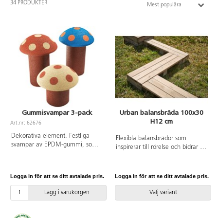
34 PRODUKTER
Mest populära
Gummisvampar 3-pack
Urban balansbräda 100x30
H12 cm
Art.nr: 62676
Dekorativa element. Festliga
Flexibla balansbrädor som
svampar av EPDM-gummi, som
inspirerar till rörelse och bidrar till
barnen kan gå eller stå på. Ett 3-
möjligheten att skapa en
pack består av svampar i
föränderlig utemiljö. Barnen kan
höjderna 30, 40 och 50 cm samt
bygga egna balansbanor och då
Logga in för att se ditt avtalade pris.
Logga in för att se ditt avtalade pris.
3 st bassocklar. För mer
forma miljön själva, eller
information om produkten se
samarbeta och konstruera i
Lägg i varukorgen
Välj variant
bifogade dokument..
grupp. Tillsammans med
scenmodulerna kan de bilda
varierande topografi och