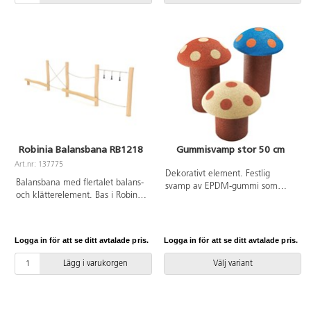
Leverantörens artikelnummer
Climboo 0409 Inkluderar
markförankring K1.
Robinia Balansbana RB1218
Gummisvamp stor 50 cm
Art.nr: 137775
Dekorativt element. Festlig
Balansbana med flertalet balans-
svamp av EPDM-gummi som
och klätterelement. Bas i Robinia,
barnen kan gå eller stå på.
ett träslag som är
Bassockel ingår. För mer
väderbeständigt, tar upp lite
information om produkten, se
vatten och är extremt hållbart. Se
bifogade dokument.
Logga in för att se ditt avtalade pris.
Logga in för att se ditt avtalade pris.
produktblad för
materialspecifikation. Inkluderar
Lägg i varukorgen
Välj variant
markförankring K25.