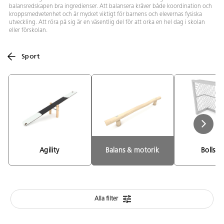
balansredskapen bra ingredienser. Att balansera kräver både koordination och
kroppsmedvetenhet och är mycket viktigt för barnens och elevernas fysiska
utveckling. Att röra på sig är en väsentlig del för att orka en hel dag i skolan
eller förskolan.
Sport
Agility 
Balans & motorik 
Bollspo
Alla filter