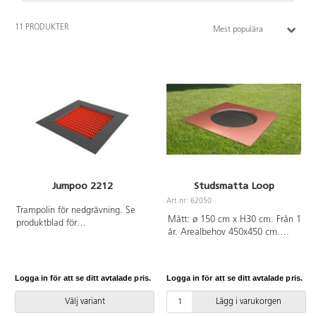
11 PRODUKTER
Mest populära
Jumpoo 2212
Studsmatta Loop
Art.nr: 62050
Trampolin för nedgrävning. Se
Mått: ø 150 cm x H30 cm. Från 1
produktblad för
år. Arealbehov 450x450 cm.
materialspecifikation. Vid
Fallhöjd 100 cm. Fallskydd säljes
installation ska alltid den
separat och ingår ej.
medföljande manualen
användas. Den senaste versionen
Logga in för att se ditt avtalade pris.
Logga in för att se ditt avtalade pris.
finns att tillgå på begäran.
Inkluderar markförankring K16.
Välj variant
Lägg i varukorgen