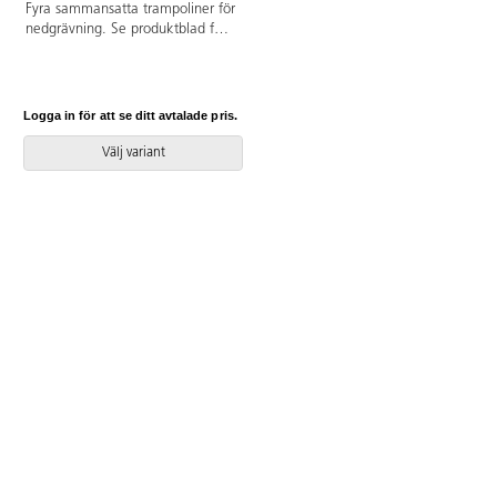
Fyra sammansatta trampoliner för
nedgrävning. Se produktblad för
materialspecifikation. Vid
installation ska alltid den
medföljande manualen
användas. Den senaste versionen
Logga in för att se ditt avtalade pris.
finns att tillgå på begäran.
Inkluderar markförankring K16.
Välj variant