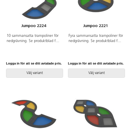
Jumpoo 2224
Jumpoo 2221
10 sammansatta trampoliner för
Fyra sammansatta trampoliner för
nedgrävning. Se produktblad för
nedgrävning. Se produktblad för
materialspecifikation. Vid
materialspecifikation. Vid
installation ska alltid den
installation ska alltid den
medföljande manualen
medföljande manualen
användas. Den senaste versionen
användas. Den senaste versionen
Logga in för att se ditt avtalade pris.
Logga in för att se ditt avtalade pris.
finns att tillgå på begäran.
finns att tillgå på begäran.
Inkluderar markförankring K16.
Inkluderar markförankring K16.
Välj variant
Välj variant