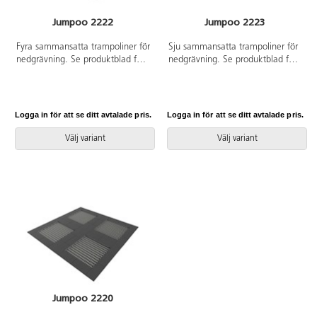
Jumpoo 2222
Jumpoo 2223
Fyra sammansatta trampoliner för
Sju sammansatta trampoliner för
nedgrävning. Se produktblad för
nedgrävning. Se produktblad för
materialspecifikation. Vid
materialspecifikation. Vid
installation ska alltid den
installation ska alltid den
medföljande manualen
medföljande manualen
användas. Den senaste versionen
användas. Den senaste versionen
Logga in för att se ditt avtalade pris.
Logga in för att se ditt avtalade pris.
finns att tillgå på begäran.
finns att tillgå på begäran.
Inkluderar markförankring K16.
Inkluderar markförankring K16.
Välj variant
Välj variant
Jumpoo 2220