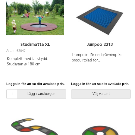
Studsmatta XL
Jumpoo 2213
Art.nr: 62047
Trampolin för nedgrävning. Se
Komplett med fallskydd.
produktblad för
Studsytan ø 180 cm.
materialspecifikation. Vid
installation ska alltid den
medföljande manualen
användas. Den senaste versionen
Logga in för att se ditt avtalade pris.
Logga in för att se ditt avtalade pris.
finns att tillgå på begäran.
Inkluderar markförankring K16.
Lägg i varukorgen
Välj variant