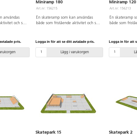
Miniramp 180
Miniramp 120
Art.nr: 156215
Art.nr: 156213
n användas
En skateramp som kan användas
En skateramp s
ktivitet och som
både som fristående aktivitet och som
både som fristå
eområde, i en
del av ett större skateområde, i en
del av ett störr
tsplats. Denna
park eller på en idrottsplats. Denna
park eller på en
g och av solid
miniramp är 1,8 m hög och av solid
miniramp är 1,2
avtalade pris.
Logga in för att se ditt avtalade pris.
Logga in för att s
pp och känsla
kvalitet med bra grepp och känsla
kvalitet med br
BMX, sparkcykel,
och passar för både BMX, sparkcykel,
och passar för 
varukorgen
Lägg i varukorgen
L
s. Passar såväl
skateboard och inlines. Passar såväl
skateboard och i
kateboardåkare.
nybörjare som vana skateboardåkare.
nybörjare som 
rd av kraftig och
Konstruktionen är gjord av kraftig och
Konstruktionen ä
med
vattentålig plywood med
vattentålig pl
an och en
ljuddämpande membran och en
ljuddämpande 
amp-Line, som är
speciell yta kallad Ramp-Line, som är
speciell yta ka
mpande,
underhållsfri, stötdämpande,
underhållsfri, 
ch frostsäker.
snabbtorkande, halk-och frostsäker.
snabbtorkande, 
TÜV-certifierad.
TÜV-certifierad.
Skatepark 15
Skatepark 2