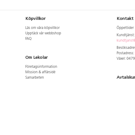
Köpvillkor
Kontakt
Läs om våra köpvillkor
Öppettider 
Upptäck vår webbshop
Kundtjänst
FAQ
kundtjanst@
Besöksadres
Postadress:
Om Lekolar
Växel: 047
Företagsinformation
Mission & affärsidé
Avtalsku
Samarbeten
Aktuellt hos oss
Logga in för
GDPR
Cookie Policy
Whistleblowing
Hitta vår
Lediga jobb
Bruttoprislista lära, skapa, leka 2026-5
Här hittar 
Bruttoprislista möbler 2026-3
Här hittar 
Bruttoprislista lekplatsutrustning och utemiljö 2026-
Här hittar 
3