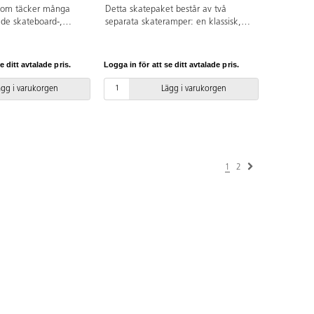
 som täcker många
Detta skatepaket består av två
de skateboard-,
separata skateramper: en klassisk,
ch BMX-åkare. Paketet
sluttande Grindbox som är
nk ramp, Funbox with
10,6x3,5 m samt en 4 m lång Straight
pe, Grindbox i två
rail. Placeringen av railen är flexibel.
e ditt avtalade pris.
Logga in för att se ditt avtalade pris.
ench, Pole jam samt
Grindboxen är av kraftig, vattentålig
ight rail. De två
plywood med ljuddämpande
ägg i varukorgen
Lägg i varukorgen
uarter Pipen och
membran och en speciell yta kallad
raftig, vattentålig
RampLine, som är underhållsfri,
juddämpande
stötdämpande, snabbtorkande, halk-
speciell yta kallad
och frostsäker. Straight rail är
r underhållsfri,
tillverkad av galvaniserat stål. TÜV-
snabbtorkande, halk-
certifierad. Alla ramper och hinder
1
2
traight rail, Pole jam
levereras delmonterade.
är tillverkade av
. TÜV-certifierad. Alla
er levereras