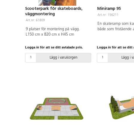
Scooterpark för skateboards,
Miniramp 95
väggmontering
Art.nr: 156211
Art.nr: 61809
En skateramp som ka
9 platser för montering på vägg.
både som fristående a
L150 cm x B20 cm x H45 cm
del av ett större skat
park eller på en idrot
miniramp är 95 cm hö
Logga in för att se ditt avtalade pris.
Logga in för att se ditt 
kvalitet med bra gre
och passar för både 
Lägg i varukorgen
Lägg i 
skateboard och inline
nybörjare som vana s
Konstruktionen är gjo
vattentålig plywood 
ljuddämpande membr
speciell yta kallad R
underhållsfri, stötdä
snabbtorkande, halk-o
TÜV-certifierad