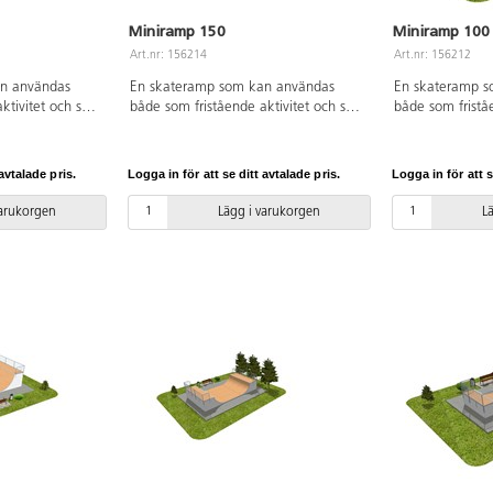
Miniramp 150
Miniramp 100
Art.nr: 156214
Art.nr: 156212
n användas
En skateramp som kan användas
En skateramp s
ktivitet och som
både som fristående aktivitet och som
både som fristå
eområde, i en
del av ett större skateområde, i en
del av ett störr
tsplats. Denna
park eller på en idrottsplats. Denna
park eller på en
g och av solid
miniramp är 1,5 m hög och av solid
miniramp är 1 m
avtalade pris.
Logga in för att se ditt avtalade pris.
Logga in för att s
pp och känsla
kvalitet med bra grepp och känsla
kvalitet med br
BMX, sparkcykel,
och passar för både BMX, sparkcykel,
och passar för 
varukorgen
Lägg i varukorgen
L
s. Passar såväl
skateboard och inlines. Passar såväl
skateboard och i
kateboardåkare.
nybörjare som vana skateboardåkare.
nybörjare som 
rd av kraftig och
Konstruktionen är gjord av kraftig och
Konstruktionen ä
med
vattentålig plywood med
vattentålig pl
an och en
ljuddämpande membran och en
ljuddämpande 
amp-Line, som är
speciell yta kallad Ramp-Line, som är
speciell yta ka
mpande,
underhållsfri, stötdämpande,
underhållsfri, 
ch frostsäker.
snabbtorkande, halk-och frostsäker.
snabbtorkande, 
TÜV-certifierad.
TÜV-certifierad