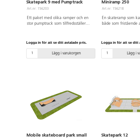
Skatepark 9 med Pumptrack
Miniramp 250
Art.nr: 156203
Art.nr: 156218
Ett paket med olika ramper och en
En skateramp som ka
stor pumptrack som tillfredsställer
både som fristående a
många användares önskemål, både
del av ett större skat
nybörjare och de mer erfarna åkarna
park eller på en idrot
som vill utföra tricks, hopp och volter.
miniramp är 2,5 m hö
Logga in för att se ditt avtalade pris.
Logga in för att se ditt 
Detta skatepaket består av en
kvalitet med bra gre
Pumptrackbana, Ouarter Pipe, Funbox
och passar för både 
Lägg i varukorgen
Lägg i 
med Hubba och Rail, Bankramp,
skateboard och inline
Grindbench samt en 3 m lång Straight
nybörjare som vana s
rail. Bank ramp, Quarter Pipe, Funbox
Konstruktionen är gjo
och Grindbox är av kraftig, vattentålig
vattentålig plywood 
plywood med ljuddämpande
ljuddämpande membr
membran och en speciell yta kallad
speciell yta kallad R
RampLine, som är underhållsfri,
underhållsfri, stötdä
stötdämpande, snabbtorkande, halk-
snabbtorkande, halk-o
och frostsäker. Straight rail och
TÜV-certifierad.
Grindbench är tillverkade av
galvaniserat stål. TÜV-certifierad. Alla
ramper och hinder levereras
delmonterade.
Mobile skateboard park small
Skatepark 12