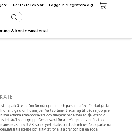
ljare
Kontakta Lekolar
Logga in / Registrera dig
kning & kontorsmaterial
KATE
 skatepark är en dröm för många barn och passar perfekt för skolgårdar
h offentliga utomhusmiljöer. Vårt sortiment riktar sig till både nybörjare
h mer erfarna skatebordåkare och fungerar både som en självständig
tivitet såväl som i grupp. Gemensamt för alla våra produkter är att de
n användas med BMX, sparkcykel, skateboard och inlines. Skateparkerna
pmuntrar till rörelse och aktivitet för alla åldrar och blir en social