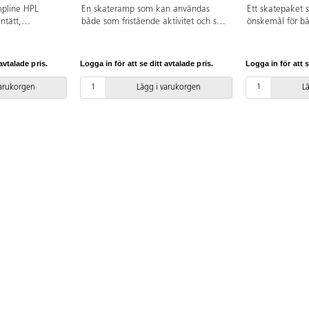
mpline HPL
En skateramp som kan användas
Ett skatepaket
ntätt,
både som fristående aktivitet och som
önskemål för bå
kande,
del av ett större skateområde, i en
rullskridsko- o
äkert och
park eller på en idrottsplats. Denna
består av en Ba
miniramp är 2,2 m hög och av solid
rail, Quarter Pi
avtalade pris.
Logga in för att se ditt avtalade pris.
Logga in för att s
kvalitet med bra grepp och känsla
etapper, Grindb
och passar för både BMX, sparkcykel,
en 4 m lång Stra
varukorgen
Lägg i varukorgen
L
skateboard och inlines. Passar såväl
Grindboxarna, Q
nybörjare som vana skateboardåkare.
Funboxen är av k
Konstruktionen är gjord av kraftig och
plywood med l
vattentålig plywood med
membran och en 
ljuddämpande membran och en
RampLine, som ä
speciell yta kallad Ramp-Line, som är
stötdämpande, 
underhållsfri, stötdämpande,
och frostsäker. S
snabbtorkande, halk-och frostsäker.
och Grindbench 
TÜV-certifierad.
galvaniserat stål
ramper och hind
delmonterade.