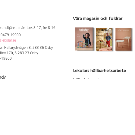
Våra magasin och foldrar
kundtjänst: mån-tors 8-17, fre 8-16
: 0479-19900
lekolar.se
s: Hallarydsvägen 8, 283 36 Osby
 Box 170, S-283 23 Osby
9-19800
Lekolars hållbarhetsarbete
nd?
Hållbarhetsarbete
Hållbarhetsredovisning 2023
 att se dina rabatterade priser
Produktsäkerhet & kvalitet
Giftfri Förskola
a säljare och utbildare
du säljaren i din kommun
du våra utbildningar/mässor
du våra showrooms