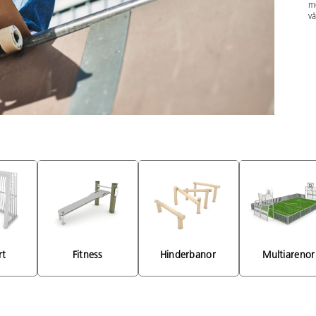
mö
vå
rt 
Fitness 
Hinderbanor 
Multiarenor