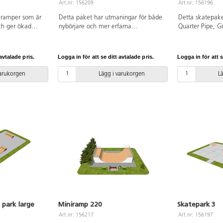
Art.nr: 156209
Art.nr: 156196
 ramper som är
Detta paket har utmaningar för både
Detta skatepake
ch ger ökad
nybörjare och mer erfarna
Quarter Pipe, G
öra avancerade
skateåkare, rullskridskoåkare, och
med en Hubba 
itten finns en
BMX-cyklister. I en Bowl kan du
Straight rail. D
ed Hubba och
utföra trix i all oändlighet. Detta
av kraftig, vat
avtalade pris.
Logga in för att se ditt avtalade pris.
Logga in för att s
ör paketet
skatepaket består av Quarter Pipe,
ljuddämpande 
användare.
Manual pad med little straight rail,
speciell yta ka
varukorgen
Lägg i varukorgen
L
en en Quarter
Grindbench, Quarter pipe bowl med
underhållsfri, 
h Roll-in med
Bank ramp och Funbox med Hubba
snabbtorkande, 
, Quarter pipe,
och Rail och en 4 m lång Straight rail.
Straight rail oc
r av kraftig,
Av vattentålig plywood med
tillverkade av g
med
ljuddämpande membran och en
certifierad. All
an och en
speciell yta kallad RampLine, som är
levereras delmo
ampLine, som är
underhållsfri, stötdämpande,
mpande,
snabbtorkande, halk- och frostsäker.
och frostsäker.
Grindbench och Straight rail är av
 ramper och
galvaniserat stål. TÜV-certifierad. Alla
monterade.
ramper och hinder levereras
delmonterade.
 park large
Miniramp 220
Skatepark 3
Art.nr: 156217
Art.nr: 156197