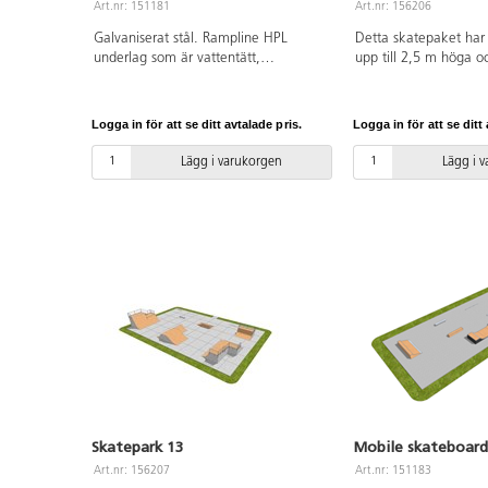
Art.nr: 151181
Art.nr: 156206
Galvaniserat stål. Rampline HPL
Detta skatepaket har
underlag som är vattentätt,
upp till 2,5 m höga o
halksäkert, snabbtorkande,
möjlighet för att utf
stötdämpande, frostsäkert och
tricks på hindren. I m
underhållsfritt.
utmanande Funbox m
Logga in för att se ditt avtalade pris.
Logga in för att se ditt 
Launch ramp, vilket g
idealiskt för erfarna 
Lägg i varukorgen
Lägg i 
Paketet innehåller äv
Pipe, Mini quarter oc
Bank ramp. Bank ramp
Funbox och Grindbox ä
vattentålig plywood 
ljuddämpande membr
speciell yta kallad R
underhållsfri, stötdä
snabbtorkande, halk- 
TÜV-certifierad. Alla
hinder levereras del
Skatepark 13
Mobile skateboard
Art.nr: 156207
Art.nr: 151183