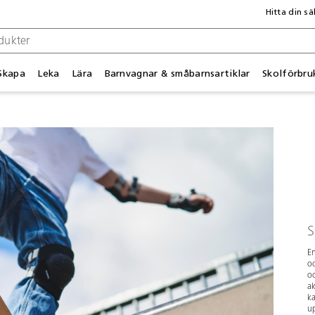
Hitta din sä
Skapa
Leka
Lära
Barnvagnar & småbarnsartiklar
Skolförbru
S
En
oc
oc
ak
ka
up