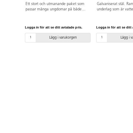
Ett stort och utmanande paket som
Galvaniserat stål. Ra
passar många ungdomar på både
underlag som är vatte
skateboard och BMX. Här finns
halksäkert, snabbtor
möjlighet att både åka snabbt och
stötdämpande, frosts
utföra tricks, hopp och volter. Detta
underhållsfritt.
Logga in för att se ditt avtalade pris.
Logga in för att se ditt 
skatepaket består av 2 Quarter Pipe,
Launch ramp, Spine ramp, Quarter
Lägg i varukorgen
Lägg i 
Pipe med Wall, Pyramid med
Grindbox, Grindbench, Kinked rail,
och en 4 m lång Straight rail. Quarter
Pipe, Grindbox, Wall och Jumpbox är
av kraftig, vattentålig plywood med
ljuddämpande membran och en
speciell yta kallad RampLine, som är
underhållsfri, stötdämpande,
snabbtorkande, halk- och frostsäker.
Straight rail, Kinked fail och
Grindbench är tillverkade av
galvaniserat stål. TÜV-certifierad. Alla
ramper och hinder levereras
delmonterade.