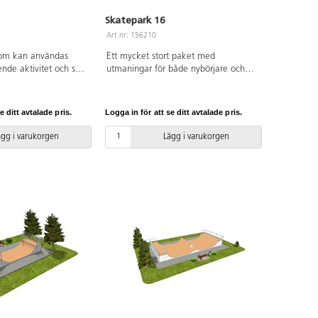
Skatepark 16
Art.nr: 156210
om kan användas
Ett mycket stort paket med
ende aktivitet och som
utmaningar för både nybörjare och
e skateområde, i en
mer erfarna skateåkare
 idrottsplats. Denna
rullskridskoåkare, och BMX-cyklister.
 hög och av solid
Med en mångsidighet och ramper
e ditt avtalade pris.
Logga in för att se ditt avtalade pris.
a grepp och känsla
som är 1,5 m höga skapas
både BMX, sparkcykel,
möjligheter för att utföra avancerade
ägg i varukorgen
Lägg i varukorgen
nlines. Passar såväl
tricks på hindren. Paketet består av
vana skateboardåkare.
Quarter Pipe med Bankramp, Funbox
r gjord av kraftig och
med Hubba, Pyramid och Quarter
ywood med
Pipe, en 4 m lång Straight rail,
membran och en
Grindbench, Miniramp, en bred
llad Ramp-Line, som är
plattform med Bank ramp, trappor
stötdämpande,
och Hubba. Av vattentålig plywood
halk-och frostsäker.
med ljuddämpande membran och en
speciell yta kallad RampLine, som är
underhållsfri, stötdämpande,
snabbtorkande, halk- och frostsäker.
Grindbench och Straight rail är av
galvaniserat stål. TÜV-certifierad. Alla
ramper och hinder levereras