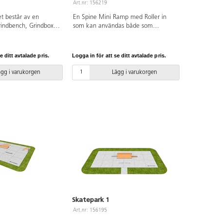
Art.nr: 156219
t består av en
En Spine Mini Ramp med Roller in
rindbench, Grindbox
som kan användas både som
samt 4 m lång
fristående aktivitet och som del av ett
e tre Grindboxarna är
större skateområde, i en park eller på
tentålig plywood med
en idrottsplats. Perfekt för att ge
e ditt avtalade pris.
Logga in för att se ditt avtalade pris.
membran och en
åkare en utmanande och dynamisk
llad RampLine, som är
yta att träna på. Av solid kvalitet med
ägg i varukorgen
Lägg i varukorgen
stötdämpande,
bra grepp och känsla och passar för
halk- och frostsäker.
både BMX, sparkcykel, skateboard
h Grindbox är
och inlines. Konstruktionen är gjord
alvaniserat stål. TÜV-
av kraftig och vattentålig plywood
a ramper och hinder
med ljuddämpande membran och en
nterade.
speciell yta kallad Ramp-Line, som är
underhållsfri, stötdämpande,
snabbtorkande, halk-och frostsäker.
TÜV-certifierad.
Skatepark 1
Art.nr: 156195