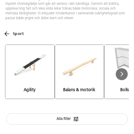
mycket rörelseglädje som går att variera i det oändliga. Genom att klättra,
uppleva hög fart och leka vilda lekar tränas både motoriska, sociala och
mentala färdigheter. Vi erbjuder hinderbanor i varierande svårighetsgrad som
passar både yngre och äldre barn och elever.
Sport
Agility 
Balans & motorik 
Bollspo
Alla filter