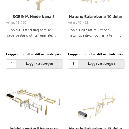
ROBINIA Hinderbana S
Naturiq Balansbana 10 delar
Art.nr: 121720
Art.nr: 161422
I Robinia, ett träslag som är
Robinia ger ett mjukt och
väderbeständigt, tar upp lite
naturligt intryck och smälter in
vatten och är extremt hållbart.
fint i utemiljön. När barnen tar
Vid installation ska alltid den
sig fram längs hinderbanan
medföljande manualen
utmanas barnens balans,
Logga in för att se ditt avtalade pris.
Logga in för att se ditt avtalade pris.
användas. Den senaste versionen
koordination och
finns att tillgå på begäran.
kroppsmedvetenhet. De
Lägg i varukorgen
Lägg i varukorgen
Leverantörens artikelnummer
lövdekorerade balansstubbarna
Robinia RB1274 Inkluderar
slingrar sig fram mellan ett
markförankring K21.
dubbelt klätternät, genom en
tunnel, en svajig hängbro och
över dubbla balansstockar.
Tillverkad av FSC-certifierad
Robinia, ett träslag med hög
motståndskraft mot
väderpåverkan. Det har
förmågan att absorbera minimalt
med vatten och utmärker sig
genom sin extremt långa
Robinia motorikbana stor
Naturiq Balansbana 13 delar
hållbarhet. Tunnel av