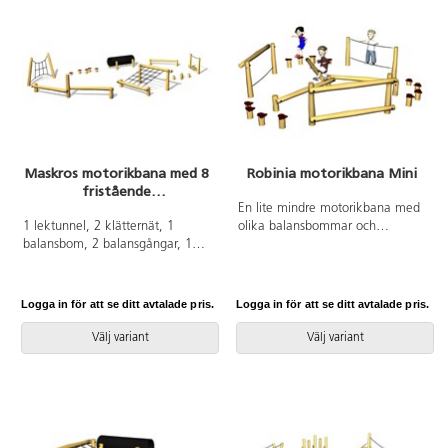
med rep. Tillverkad av FSC-
certifierad Robinia, ett träslag
med hög motståndskraft mot
väderpåverkan. Det har
förmågan att absorbera minimalt
med vatten och utmärker sig
genom sin extremt långa
hållbarhet. Monteras enligt
installationsmanual.
Maskros motorikbana med 8
Robinia motorikbana Mini
fristående
utmaningsmoment
En lite mindre motorikbana med
1 lektunnel, 2 klätternät, 1
olika balansbommar och
balansbom, 2 balansgångar, 1
balansstubbar. För exakta mått
dubbelbalansgång och 1
och övrig information, se
balansbro. Grundstomme i trä.
dokument.
Material för markförankring
Logga in för att se ditt avtalade pris.
Logga in för att se ditt avtalade pris.
ingår. Nedgrävning.
Välj variant
Välj variant