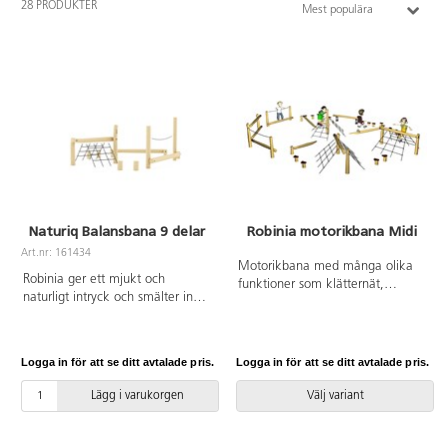
28 PRODUKTER
Mest populära
Naturiq Balansbana 9 delar
Robinia motorikbana Midi
Art.nr: 161434
Motorikbana med många olika
Robinia ger ett mjukt och
funktioner som klätternät,
naturligt intryck och smälter in
balansbommar, balansstubbar
fint i utemiljön. När barnen tar
o.s.v. För exakta mått och övrig
sig fram längs hinderbanan
information, se dokument.
utmanas barnens balans,
Logga in för att se ditt avtalade pris.
Logga in för att se ditt avtalade pris.
koordination och
kroppsmedvetenhet.
Lägg i varukorgen
Välj variant
Balansstubbarna slingrar sig fram
över ett dubbelt klätternät,
balansbom och en balansbom