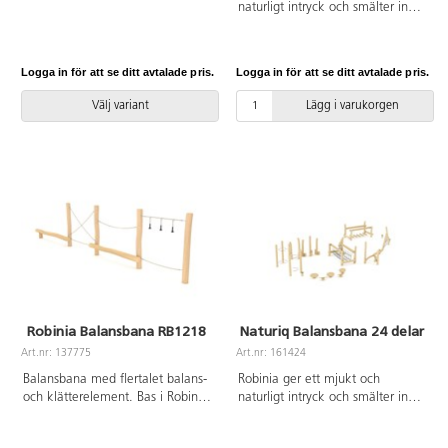
naturligt intryck och smälter in
klättervägg, balansbommar och
fint i utemiljön. När barnen tar
balansstubbar. För exakta mått
sig fram längs den stora
och övrig information, se
hinderbanan utmanas barnens
dokument.
Logga in för att se ditt avtalade pris.
Logga in för att se ditt avtalade pris.
balans, koordination och
kroppsmedvetenhet.
Välj variant
Lägg i varukorgen
Balansstubbarna slingrar sig fram
genom en balansskog, klätternät,
en fjädrande balansstock, olika
kombinationer av balansstockar,
en repskog, klätterbro, en svajig
stockbro, balansbommar med rep
och de snedställda
balanshindren. Tillverkad av FSC-
certifierad Robinia, ett träslag
med hög motståndskraft mot
väderpåverkan. Det har
förmågan att absorbera minimalt
Robinia Balansbana RB1218
Naturiq Balansbana 24 delar
med vatten och utmärker sig
genom sin extremt långa
Art.nr: 137775
Art.nr: 161424
hållbarhet. Monteras enligt
Balansbana med flertalet balans-
Robinia ger ett mjukt och
installationsmanual.
och klätterelement. Bas i Robinia,
naturligt intryck och smälter in
ett träslag som är
fint i utemiljön. När barnen tar
väderbeständigt, tar upp lite
sig fram längs hinderbanan