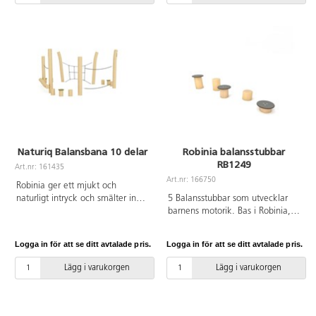
över ett dubbelt klätternät, två
balansbommar, ett balanshinder,
två balansbommar med rep,
stående klätternät, balansbro och
genom en tunnel. Tillverkad av
FSC-certifierad obehandlad
Robinia, ett träslag med hög
motståndskraft mot
väderpåverkan. Tunnel av HDPE.
Det har förmågan att absorbera
minimalt med vatten och
Naturiq Balansbana 10 delar
Robinia balansstubbar
utmärker sig genom sin extremt
RB1249
långa hållbarhet. Monteras enligt
Art.nr: 161435
installationsmanual.
Art.nr: 166750
Robinia ger ett mjukt och
naturligt intryck och smälter in
5 Balansstubbar som utvecklar
fint i utemiljön. När barnen tar
barnens motorik. Bas i Robinia,
sig fram längs hinderbanan
ett träslag som är
utmanas barnens balans,
väderbeständigt, tar upp lite
Logga in för att se ditt avtalade pris.
Logga in för att se ditt avtalade pris.
koordination och
vatten och är extremt hållbart.
kroppsmedvetenhet.
Vid installation ska alltid den
Lägg i varukorgen
Lägg i varukorgen
Balansstubbarna slingrar sig fram
medföljande manualen
över ett klätternät, en
användas. Den senaste versionen
balansbom, ett balanshinder, en
finns att tillgå på begäran.
balansbom med rep och genom
Inkluderar markförankring K21.