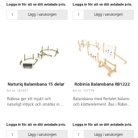
vatten och är extremt hållbart. Se
utmanas barnens balans,
Logga in för att se ditt avtalade pris.
Logga in för att se ditt avtalade pris.
produktblad för
koordination och
materialspecifikation. Inkluderar
kroppsmedvetenhet. De
Lägg i varukorgen
Lägg i varukorgen
markförankring K25.
lövdekorerade balansstubbarna
slingrar sig fram genom en
balansskog, klätternät, en
fjädrande balansstock, ett Y-
format balanshinder, en repskog
och en svajig stockbro. Tillverkad
av FSC-certifierad Robinia, ett
träslag med hög motståndskraft
mot väderpåverkan. Det har
förmågan att absorbera minimalt
med vatten och utmärker sig
genom sin extremt långa
Naturiq Balansbana 15 delar
Robinia Balansbana RB1222
hållbarhet. Monteras enligt
installationsmanual.
Art.nr: 161437
Art.nr: 137779
Robinia ger ett mjukt och
Balansbana med flertalet balans-
naturligt intryck och smälter in
och klätterelement. Bas i Robinia,
fint i utemiljön. När barnen tar
ett träslag som är
sig fram längs hinderbanan
väderbeständigt, tar upp lite
utmanas barnens balans,
vatten och är extremt hållbart. Se
Logga in för att se ditt avtalade pris.
Logga in för att se ditt avtalade pris.
koordination och
produktblad för
kroppsmedvetenhet.
materialspecifikation. Inkluderar
Lägg i varukorgen
Lägg i varukorgen
Balansstubbarna slingrar sig fram
markförankring K25.