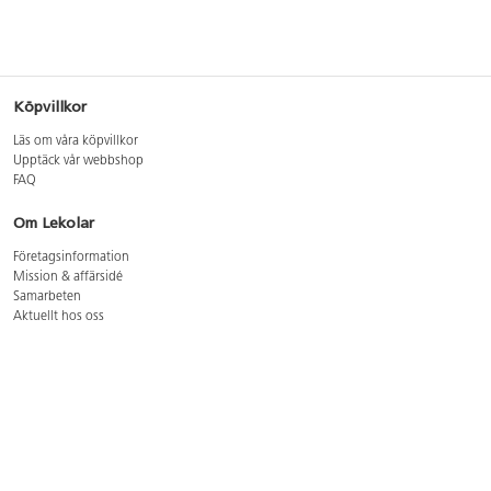
Köpvillkor
Läs om våra köpvillkor
Upptäck vår webbshop
FAQ
Om Lekolar
Företagsinformation
Mission & affärsidé
Samarbeten
Aktuellt hos oss
GDPR
Cookie Policy
Whistleblowing
Lediga jobb
Bruttoprislista lära, skapa, leka 2026-5
Bruttoprislista möbler 2026-3
Bruttoprislista lekplatsutrustning och utemiljö 2026-3