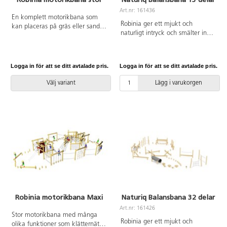
HDPEMonteras enligt
Art.nr: 161436
En komplett motorikbana som
installationsmanual.
Robinia ger ett mjukt och
kan placeras på gräs eller sand.
naturligt intryck och smälter in
Areal 1600x951 cm. Fallhöjd
fint i utemiljön. När barnen tar
99 cm. Vikt 710 kg. Från 1 år.
sig fram längs hinderbanan
utmanas barnens balans,
Logga in för att se ditt avtalade pris.
Logga in för att se ditt avtalade pris.
koordination och
kroppsmedvetenhet.
Välj variant
Lägg i varukorgen
Balansstubbarna slingrar sig fram
över ett dubbelt klätternät, två
balansbommar, ett balanshinder,
en balansbom med rep och
genom en tunnel. Tillverkad av
FSC-certifierad Robinia, ett
träslag med hög motståndskraft
mot väderpåverkan. Det har
förmågan att absorbera minimalt
med vatten och utmärker sig
genom sin extremt långa
hållbarhet. Monteras enligt
Robinia motorikbana Maxi
Naturiq Balansbana 32 delar
installationsmanual.
Art.nr: 161426
Stor motorikbana med många
Robinia ger ett mjukt och
olika funktioner som klätternät,