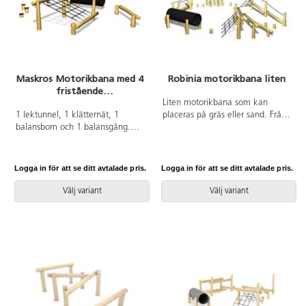
Maskros Motorikbana med 4
Robinia motorikbana liten
fristående
utmaningsmoment
Liten motorikbana som kan
1 lektunnel, 1 klätternät, 1
placeras på gräs eller sand. Från
balansbom och 1 balansgång.
1 år. Mått: 1003x1000 cm.
Grundstomme i trä. Material för
Fallhöjd 99 cm. Vikt 635 kg.
markförankring ingår.
Nedgrävning.
Logga in för att se ditt avtalade pris.
Logga in för att se ditt avtalade pris.
Välj variant
Välj variant