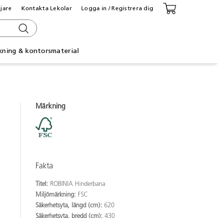
ljare
Kontakta Lekolar
Logga in / Registrera dig
kning & kontorsmaterial
Märkning
Fakta
Titel:
ROBINIA Hinderbana
Miljömärkning:
FSC
Säkerhetsyta, längd (cm):
620
Säkerhetsyta, bredd (cm):
430