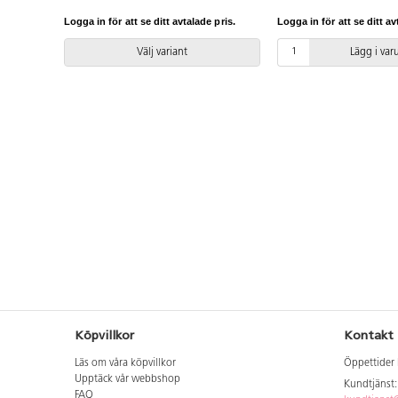
artikelnummer Climboo 0407
livslängden på produkte
Inkluderar markförankring K1.
Logga in för att se ditt avtalade pris.
Logga in för att se ditt av
rostfritt stål klätt med 
förbundna av hållbara pl
Välj variant
Lägg i va
Ribbor i rostfritt stål. Vi
ska alltid den medfölj
användas. Den senaste 
finns att tillgå på begär
Leverantörens artikeln
Climboo WD1466 Inklu
markförankring K1.
Köpvillkor
Kontakt
Läs om våra köpvillkor
Öppettider 
Upptäck vår webbshop
Kundtjänst
FAQ