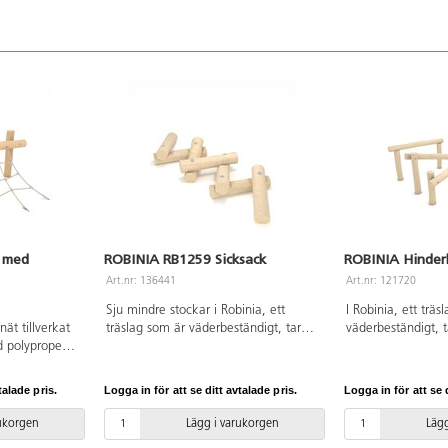
 med
ROBINIA RB1259 Sicksack
ROBINIA Hinder
Art.nr: 136441
Art.nr: 121720
Sju mindre stockar i Robinia, ett
I Robinia, ett träs
ät tillverkat
träslag som är väderbeständigt, tar
väderbeständigt, t
ad polypropen.
upp lite vatten och är extremt
och är extremt hål
ag som är
hållbart. Markförankring för
installation ska a
 lite vatten
nedgjutning ingår. Se produktblad för
manualen använda
talade pris.
Logga in för att se ditt avtalade pris.
Logga in för att se d
 Vid
materialspecifikation. Vid installation
versionen finns at
den medföljande
ska alltid den medföljande manualen
Leverantörens art
rukorgen
Lägg i varukorgen
Lägg
n senaste
användas. Den senaste versionen
RB1274 Inkluderar