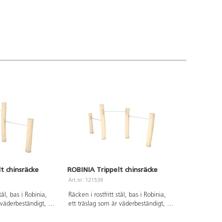
t chinsräcke
ROBINIA Trippelt chinsräcke
Art.nr: 121539
tål, bas i Robinia,
Räcken i rostfritt stål, bas i Robinia,
 väderbeständigt, tar
ett träslag som är väderbeständigt, tar
h är extremt
upp lite vatten och är extremt
llation ska alltid den
hållbart. Vid installation ska alltid den