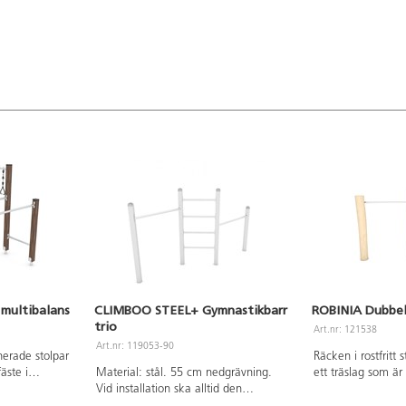
gå på begäran.
finns att tillgå på begäran. Inkluderar
K21.
ummer Robinia
markförankring K1.
förankring
multibalans
CLIMBOO STEEL+ Gymnastikbarr
ROBINIA Dubbel
trio
Art.nr: 121538
Art.nr: 119053-90
erade stolpar
Räcken i rostfritt s
äste i
Material: stål. 55 cm nedgrävning.
ett träslag som är
t hålla
Vid installation ska alltid den
upp lite vatten oc
h förlänga
medföljande manualen användas.
hållbart. Vid insta