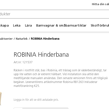
Hitta din sä
Skapa
Leka
Lära
Barnvagnar & småbarnsartiklar
Skolförbru
uktserier
Naturlek
ROBINIA Hinderbana
ROBINIA Hinderbana
Art.nr: 121537
Räcken i rostfritt stål, bas i Robinia, ett träslag som är väderbeständigt, tar
upp lite vatten och är extremt hållbart. Vid installation ska alltid den
medföljande manualen användas. Den senaste versionen finns att tillgå på
begäran. Leverantörens artikelnummer Robinia RB1263 Inkluderar
markförankring K25.
Logga in för att se ditt avtalade pris.