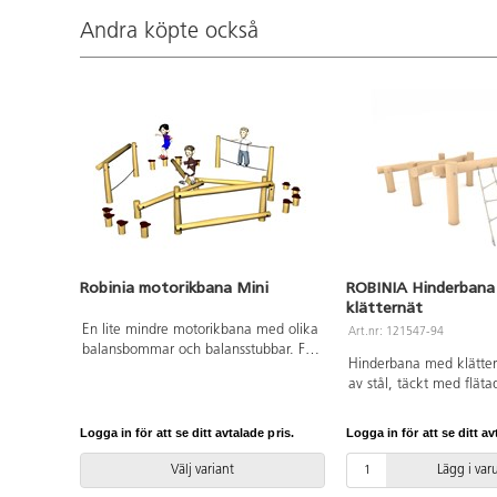
Andra köpte också
Robinia motorikbana Mini
ROBINIA Hinderbana
klätternät
En lite mindre motorikbana med olika
Art.nr: 121547-94
balansbommar och balansstubbar. För
Hinderbana med klättern
exakta mått och övrig information, se
av stål, täckt med flät
dokument.
Bas i Robinia, ett träsl
väderbeständigt, tar upp
Logga in för att se ditt avtalade pris.
Logga in för att se ditt av
och är extremt hållbart.
installation ska alltid 
Välj variant
Lägg i va
manualen användas. De