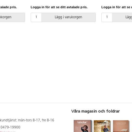
n. Rep i
Den senaste versionen finns att tillgå
medföljande manu
talade pris.
Logga in för att se ditt avtalade pris.
Logga in för att se d
polypropylen,
på begäran. Leverantörens
Den senaste versio
astdetaljer.
artikelnummer CLIMBOO
på begäran. Lever
rukorgen
Lägg i varukorgen
Lägg
d installation
STEEL+1750 Inkluderar
artikelnummer Ro
ande manualen
markförankring K1.
Inkluderar markfö
versionen
an.
ummer
derar
Våra magasin och foldrar
kundtjänst: mån-tors 8-17, fre 8-16
: 0479-19900