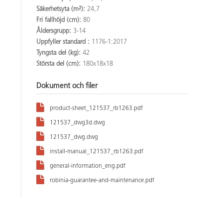
Säkerhetsyta (m²):
24,7
Fri fallhöjd (cm):
80
Åldersgrupp:
3-14
Uppfyller standard :
1176-1:2017
Tyngsta del (kg):
42
Största del (cm):
180x18x18
Dokument och filer
product-sheet_121537_rb1263.pdf
121537_dwg3d.dwg
121537_dwg.dwg
install-manual_121537_rb1263.pdf
general-information_eng.pdf
robinia-guarantee-and-maintenance.pdf