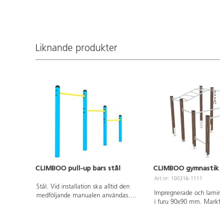
versionen finns att till
Leverantörens artikeln
RB1275 Inkluderar mark
K29.
Liknande produkter
CLIMBOO pull-up bars stål
CLIMBOO gymnastik 
Art.nr: 100316-1111
Stål. Vid installation ska alltid den
Impregnerade och lamin
medföljande manualen användas.
i furu 90x90 mm. Markf
Den senaste versionen finns att tillgå
varmförzinkat stål för at
på begäran. Leverantörens
stolparna ovan mark oc