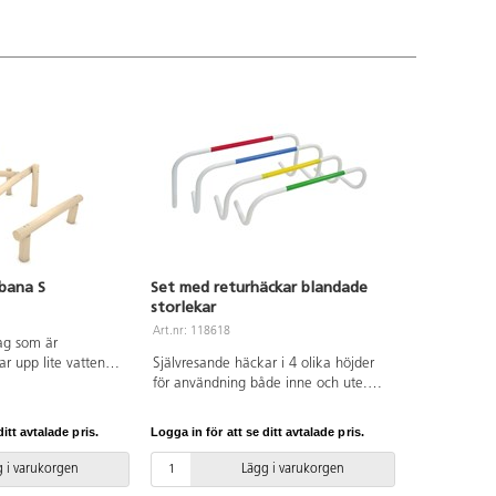
bana S
Set med returhäckar blandade
storlekar
Art.nr: 118618
lag som är
ar upp lite vatten
Självresande häckar i 4 olika höjder
lbart. Vid
för användning både inne och ute.
lltid den medföljande
Kan t.ex. användas vid hoppövningar,
s. Den senaste
hinderbanor och spänstträning. Setet
itt avtalade pris.
Logga in för att se ditt avtalade pris.
t tillgå på begäran.
innehåller 1 returhäck av varje storlek
ikelnummer Robinia
20 cm, 25 cm, 30 cm och 35 cm.
 i varukorgen
Lägg i varukorgen
 markförankring