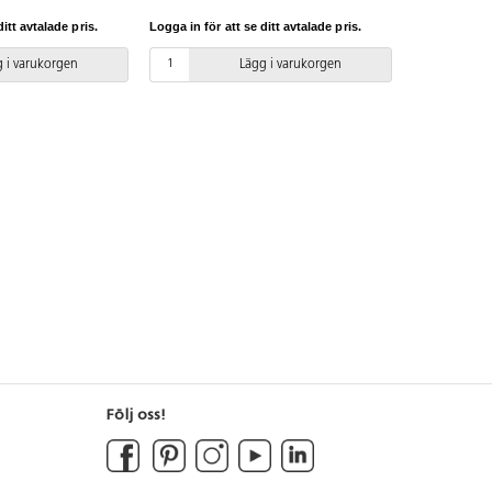
alen användas.
medföljande manualen användas.
itt avtalade pris.
Logga in för att se ditt avtalade pris.
nen finns att tillgå
Den senaste versionen finns att tillgå
antörens
på begäran. Leverantörens
 i varukorgen
Lägg i varukorgen
binia RB1264
artikelnummer Robinia RB1265
rankring K29.
Inkluderar markförankring K29.
Följ oss!