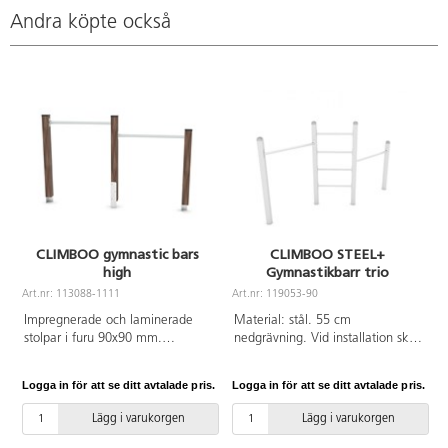
Andra köpte också
CLIMBOO gymnastic bars
CLIMBOO STEEL+
high
Gymnastikbarr trio
Art.nr: 113088-1111
Art.nr: 119053-90
Impregnerade och laminerade
Material: stål. 55 cm
stolpar i furu 90x90 mm.
nedgrävning. Vid installation ska
Markfäste i varmförzinkat stål för
alltid den medföljande manualen
att hålla stolparna ovan mark
användas. Den senaste versionen
Logga in för att se ditt avtalade pris.
Logga in för att se ditt avtalade pris.
L
och förlänga livslängden på
finns att tillgå på begäran.
produkten. Vid installation ska
Leverantörens artikelnummer
Lägg i varukorgen
Lägg i varukorgen
alltid den medföljande manualen
CLIMBOO STEEL+1750
användas. Den senaste versionen
Inkluderar markförankring K1.