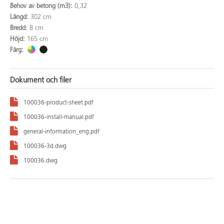
Behov av betong (m3):
0,32
Längd:
302 cm
Bredd:
8 cm
Höjd:
165 cm
Färg:
Dokument och filer
100036-product-sheet.pdf
100036-install-manual.pdf
general-information_eng.pdf
100036-3d.dwg
100036.dwg