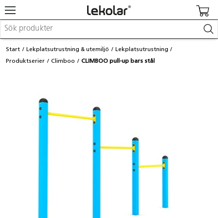
Möbler & inredning
Start
Lekplatsutrustning & utemiljö
Lekplatsutrustning
Lekplatsutrustning & utemiljö
Produktserier
Climboo
CLIMBOO pull-up bars stål
Skapa
Leka
Lära
Barnvagnar & småbarnsartiklar
Skolförbrukning & kontorsmaterial
Logga in / Registrera dig
Hitta din säljare
Kontakta Lekolar