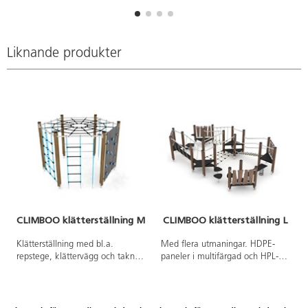
finns att tillgå på begäran.
Leverantörens artikelnummer
Climboo 1428 Inkluderar
markförankring K1.
Liknande produkter
CLIMBOO klätterställning M
CLIMBOO klätterställning L
Klätterställning med bl.a.
Med flera utmaningar. HDPE-
repstege, klättervägg och taknät.
paneler i multifärgad och HPL-
Vid installation ska alltid den
paneler i övriga färger. Vid
medföljande manualen
installation ska alltid den
användas. Den senaste versionen
medföljande manualen
finns att tillgå på begäran.
användas. Den senaste versionen