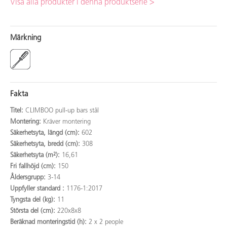
Visa alla produkter i denna produktserie >
Märkning
Fakta
Titel:
CLIMBOO pull-up bars stål
Montering:
Kräver montering
Säkerhetsyta, längd (cm):
602
Säkerhetsyta, bredd (cm):
308
Säkerhetsyta (m²):
16,61
Fri fallhöjd (cm):
150
Åldersgrupp:
3-14
Uppfyller standard :
1176-1:2017
Tyngsta del (kg):
11
Största del (cm):
220x8x8
Beräknad monteringstid (h):
2 x 2 people