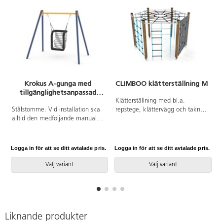
Krokus A-gunga med
CLIMBOO klätterställning M
tillgänglighetsanpassad
gungsits för barn 3-12 år
Klätterställning med bl.a.
Stålstomme. Vid installation ska
repstege, klättervägg och taknät.
alltid den medföljande manualen
Vid installation ska alltid den
användas. Den senaste versionen
medföljande manualen
finns att tillgå på begäran.
användas. Den senaste versionen
Leverantörens artikelnummer
finns att tillgå på begäran.
Logga in för att se ditt avtalade pris.
Logga in för att se ditt avtalade pris.
L
ST0517 R12 Inkluderar
Leverantörens artikelnummer
markförankring K1.
Climboo WD1420 Inkluderar
Välj variant
Välj variant
markförankring K1.
Liknande produkter