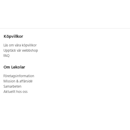
Köpvillkor
Läs om våra köpvillkor
Upptäck vår webbshop
FAQ
Om Lekolar
Företagsinformation
Mission & affärsidé
Samarbeten
Aktuellt hos oss
GDPR
Cookie Policy
Whistleblowing
Lediga jobb
Bruttoprislista lära, skapa, leka 2026-5
Bruttoprislista möbler 2026-3
Bruttoprislista lekplatsutrustning och utemiljö 2026-3