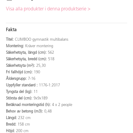
Visa alla produkter i denna produktserie >
Fakta
Titel:
CLIMBOO gymnastik multibalans
Montering:
Kräver montering
Säkerhetsyta, längd (cm):
562
Säkerhetsyta, bredd (cm):
518
Säkerhetsyta (m²):
25,30
Fri fallhöjd (cm):
190
Åldersgrupp:
7-16
Uppfyller standard :
1176-1:2017
Tyngsta del (kg):
11
Största del (cm):
9x9x189
Beräknad monteringstid (h):
4 x 2 people
Behov av betong (m3):
0,48
Längd:
232 cm
Bredd:
158 cm
Höjd:
200 cm