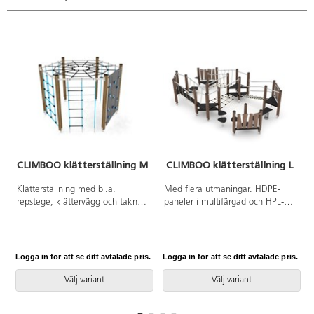
CLIMBOO klätterställning M
CLIMBOO klätterställning L
Klätterställning med bl.a.
Med flera utmaningar. HDPE-
repstege, klättervägg och taknät.
paneler i multifärgad och HPL-
Vid installation ska alltid den
paneler i övriga färger. Vid
medföljande manualen
installation ska alltid den
användas. Den senaste versionen
medföljande manualen
finns att tillgå på begäran.
användas. Den senaste versionen
Logga in för att se ditt avtalade pris.
Logga in för att se ditt avtalade pris.
L
Leverantörens artikelnummer
finns att tillgå på begäran.
Climboo WD1420 Inkluderar
Leverantörens artikelnummer
Välj variant
Välj variant
markförankring K1.
Climboo WD1461 Inkluderar
markförankring K1.