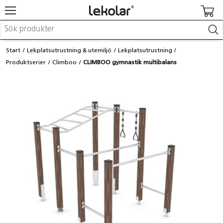
Möbler & inredning
Start
Lekplatsutrustning & utemiljö
Lekplatsutrustning
Lekplatsutrustning & utemiljö
Produktserier
Climboo
CLIMBOO gymnastik multibalans
Skapa
Leka
Lära
Barnvagnar & småbarnsartiklar
Skolförbrukning & kontorsmaterial
Logga in / Registrera dig
Hitta din säljare
Kontakta Lekolar