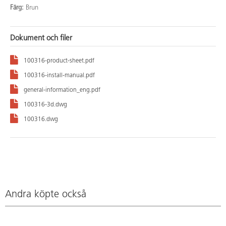
Färg:
Brun
Dokument och filer
100316-product-sheet.pdf
100316-install-manual.pdf
general-information_eng.pdf
100316-3d.dwg
100316.dwg
Andra köpte också