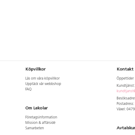
Climboo WD1466 Inklu
markförankring K1.
Köpvillkor
Kontakt
Läs om våra köpvillkor
Öppettider 
Upptäck vår webbshop
Kundtjänst
FAQ
kundtjanst@
Besöksadres
Postadress:
Om Lekolar
Växel: 047
Företagsinformation
Mission & affärsidé
Avtalsku
Samarbeten
Aktuellt hos oss