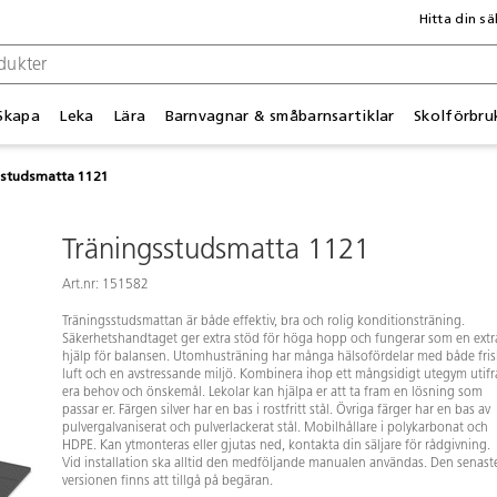
Hitta din sä
Skapa
Leka
Lära
Barnvagnar & småbarnsartiklar
Skolförbru
sstudsmatta 1121
Träningsstudsmatta 1121
Art.nr: 151582
Träningsstudsmattan är både effektiv, bra och rolig konditionsträning.
Säkerhetshandtaget ger extra stöd för höga hopp och fungerar som en extr
hjälp för balansen. Utomhusträning har många hälsofördelar med både fris
luft och en avstressande miljö. Kombinera ihop ett mångsidigt utegym utif
era behov och önskemål. Lekolar kan hjälpa er att ta fram en lösning som
passar er. Färgen silver har en bas i rostfritt stål. Övriga färger har en bas av
pulvergalvaniserat och pulverlackerat stål. Mobilhållare i polykarbonat och
HDPE. Kan ytmonteras eller gjutas ned, kontakta din säljare för rådgivning.
Vid installation ska alltid den medföljande manualen användas. Den senast
versionen finns att tillgå på begäran.