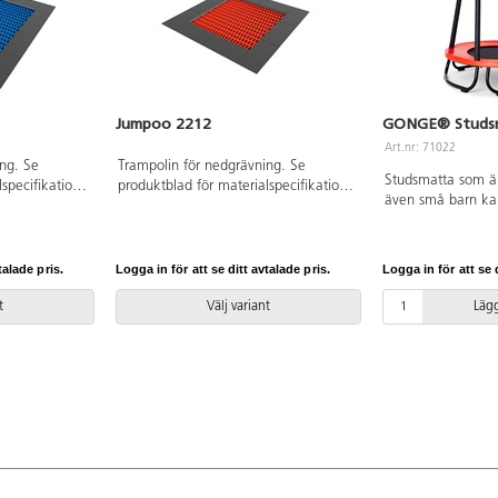
Jumpoo 2212
GONGE® Studs
Art.nr: 71022
ng. Se
Trampolin för nedgrävning. Se
Studsmatta som är
specifikation.
produktblad för materialspecifikation.
även små barn ka
id den
Vid installation ska alltid den
En gummikant ge
användas.
medföljande manualen användas.
metallramen och 
nns att tillgå
Den senaste versionen finns att tillgå
med skum för att 
på begäran. Inkluderar
talade pris.
Logga in för att se ditt avtalade pris.
Logga in för att se d
tänder. För barn u
markförankring K16.
från golv 18 cm. 
t
Välj variant
Lägg
handtag 45 cm. Av
PVC-fri. Ålder 1-4 