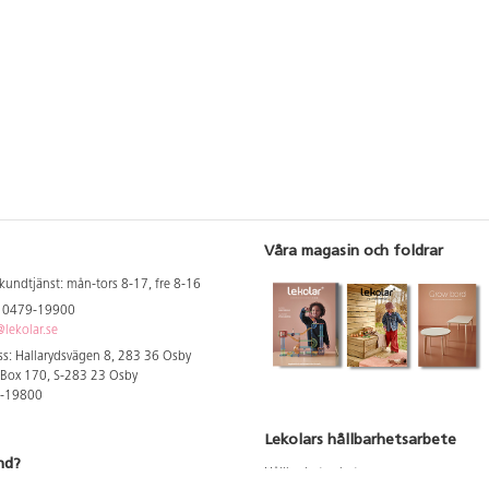
derar
Våra magasin och foldrar
kundtjänst: mån-tors 8-17, fre 8-16
: 0479-19900
lekolar.se
s: Hallarydsvägen 8, 283 36 Osby
 Box 170, S-283 23 Osby
9-19800
Lekolars hållbarhetsarbete
nd?
Hållbarhetsarbete