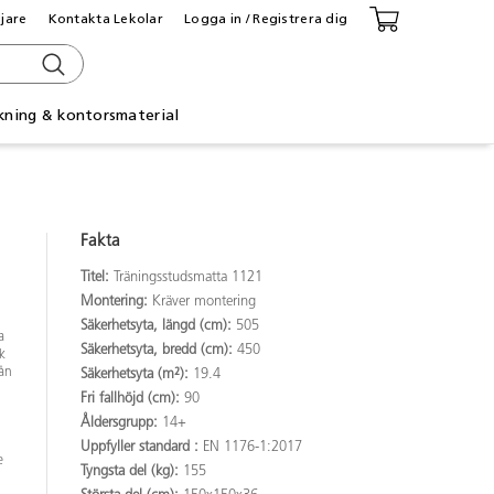
ljare
Kontakta Lekolar
Logga in / Registrera dig
kning & kontorsmaterial
Fakta
Titel:
Träningsstudsmatta 1121
Montering:
Kräver montering
Säkerhetsyta, längd (cm):
505
a
Säkerhetsyta, bredd (cm):
450
k
rån
Säkerhetsyta (m²):
19.4
Fri fallhöjd (cm):
90
Åldersgrupp:
14+
Uppfyller standard :
EN 1176-1:2017
e
Tyngsta del (kg):
155