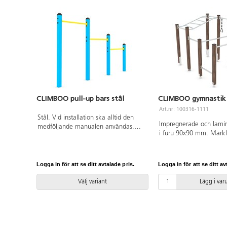
CLIMBOO pull-up bars stål
CLIMBOO gymnastik 
Art.nr: 100316-1111
Stål. Vid installation ska alltid den
Impregnerade och lamin
medföljande manualen användas.
i furu 90x90 mm. Markf
Den senaste versionen finns att tillgå
varmförzinkat stål för at
på begäran. Leverantörens
stolparna ovan mark oc
artikelnummer Climboo 0407
livslängden på produkte
Inkluderar markförankring K1.
Logga in för att se ditt avtalade pris.
Logga in för att se ditt av
rostfritt stål klätt med 
förbundna av hållbara pl
Välj variant
Lägg i va
Ribbor i rostfritt stål. Vi
ska alltid den medfölj
användas. Den senaste 
finns att tillgå på begär
Leverantörens artikeln