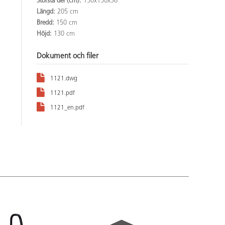
Största del (cm):
150x150x36
Längd:
205 cm
Bredd:
150 cm
Höjd:
130 cm
Dokument och filer
1121.dwg
1121.pdf
1121_en.pdf