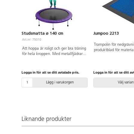
Studsmatta ø 140 cm
Jumpoo 2213
Art.nr: 75010
Trampolin för nedgrävni
Att hoppa är roligt och ger bra träning
produktblad för material
för hela kroppen. Med metallfjädrar.
Vid installation ska allt
Endast för inomhusbruk. Yttermått
medföljande manualen 
140 cm. Mått på duk 115 cm.
Den senaste versionen fi
Maxvikt 25 kg.
på begäran. Inkluderar
Logga in för att se ditt avtalade pris.
Logga in för att se ditt av
markförankring K16.
Lägg i varukorgen
Välj varian
Liknande produkter