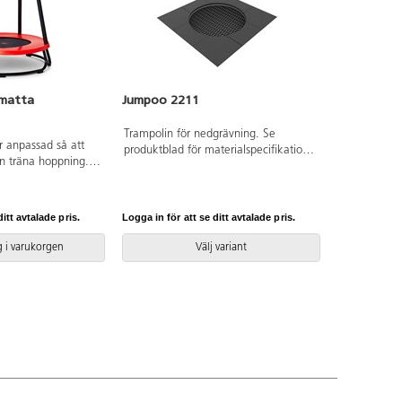
matta
Jumpoo 2211
Trampolin för nedgrävning. Se
 anpassad så att
produktblad för materialspecifikation.
n träna hoppning.
Vid installation ska alltid den
r skydd mot
medföljande manualen användas.
handtagen är täckta
Den senaste versionen finns att tillgå
skydda ansikte och
på begäran. Inkluderar
itt avtalade pris.
Logga in för att se ditt avtalade pris.
pp till 20 kg. Höjd
markförankring K16.
Bredd mellan
 i varukorgen
Välj variant
 PP, TPE och stål.
år.