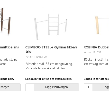
multibalans
CLIMBOO STEEL+ Gymnastikbarr
ROBINIA Dubbel
trio
Art.nr: 121538
Art.nr: 119053-90
erade stolpar
Räcken i rostfritt s
äste i
Material: stål. 55 cm nedgrävning.
ett träslag som är
t hålla
Vid installation ska alltid den
upp lite vatten oc
h förlänga
medföljande manualen användas.
hållbart. Vid insta
n. Rep i
Den senaste versionen finns att tillgå
medföljande manu
talade pris.
Logga in för att se ditt avtalade pris.
Logga in för att se d
polypropylen,
på begäran. Leverantörens
Den senaste versio
astdetaljer.
artikelnummer CLIMBOO
på begäran. Lever
rukorgen
Lägg i varukorgen
Lägg
d installation
STEEL+1750 Inkluderar
artikelnummer Ro
ande manualen
markförankring K1.
Inkluderar markfö
versionen
an.
ummer