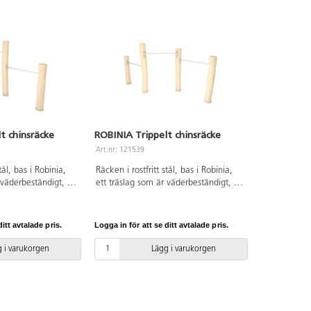
t chinsräcke
ROBINIA Trippelt chinsräcke
Art.nr: 121539
tål, bas i Robinia,
Räcken i rostfritt stål, bas i Robinia,
 väderbeständigt, tar
ett träslag som är väderbeständigt, tar
h är extremt
upp lite vatten och är extremt
llation ska alltid den
hållbart. Vid installation ska alltid den
alen användas.
medföljande manualen användas.
itt avtalade pris.
Logga in för att se ditt avtalade pris.
nen finns att tillgå
Den senaste versionen finns att tillgå
antörens
på begäran. Leverantörens
 i varukorgen
Lägg i varukorgen
binia RB1264
artikelnummer Robinia RB1265
rankring K29.
Inkluderar markförankring K29.