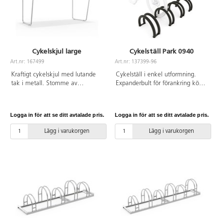
Cykelskjul large
Cykelställ Park 0940
Art.nr: 167499
Art.nr: 137399-96
Kraftigt cykelskjul med lutande
Cykelställ i enkel utformning.
tak i metall. Stomme av
Expanderbult för förankring köps
galvaniserat stål.
separat i närmsta järnhandel. Vid
installation ska alltid den
medföljande manualen
Logga in för att se ditt avtalade pris.
Logga in för att se ditt avtalade pris.
användas. Den senaste versionen
finns att tillgå på begäran.
Lägg i varukorgen
Lägg i varukorgen
Inkluderar markförankring K4.