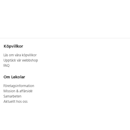
Köpvillkor
Läs om våra köpvillkor
Upptäck vår webbshop
FAQ
Om Lekolar
Företagsinformation
Mission & affärsidé
Samarbeten
Aktuellt hos oss
GDPR
Cookie Policy
Whistleblowing
Lediga jobb
Bruttoprislista lära, skapa, leka 2026-5