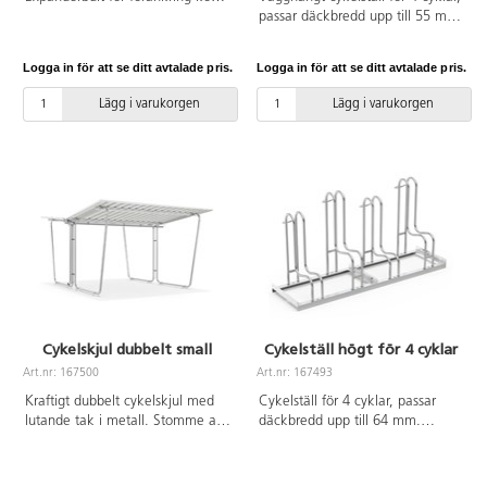
separat i närmsta järnhandel. Vid
passar däckbredd upp till 55 mm.
installation ska alltid den
Tillverkat av galvaniserat stål.
medföljande manualen
Logga in för att se ditt avtalade pris.
Logga in för att se ditt avtalade pris.
användas. Den senaste versionen
finns att tillgå på begäran.
Lägg i varukorgen
Lägg i varukorgen
Inkluderar markförankring K4.
Cykelskjul dubbelt small
Cykelställ högt för 4 cyklar
Art.nr: 167500
Art.nr: 167493
Kraftigt dubbelt cykelskjul med
Cykelställ för 4 cyklar, passar
lutande tak i metall. Stomme av
däckbredd upp till 64 mm.
galvaniserat stål.
Tillverkat av galvaniserat stål.