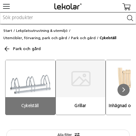
Möbler & inredning
Start
Lekplatsutrustning & utemiljö
Lekplatsutrustning & utemiljö
Utemöbler, förvaring, park och gård
Park och gård
Cykelställ
Skapa
Leka
Park och gård
Lära
Barnvagnar & småbarnsartiklar
Skolförbrukning & kontorsmaterial
Logga in / Registrera dig
Hitta din säljare
Cykelställ 
Grillar 
Inhägnad och 
Kontakta Lekolar
Alla filter