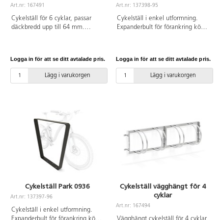
Art.nr: 167491
Art.nr: 137398-95
Cykelställ för 6 cyklar, passar
Cykelställ i enkel utformning.
däckbredd upp till 64 mm.
Expanderbult för förankring köps
Tillverkat av galvaniserat stål.
separat i närmsta järnhandel. Vid
installation ska alltid den
medföljande manualen
Logga in för att se ditt avtalade pris.
Logga in för att se ditt avtalade pris.
användas. Den senaste versionen
finns att tillgå på begäran.
Lägg i varukorgen
Lägg i varukorgen
Inkluderar markförankring K4.
Cykelställ Park 0936
Cykelställ vägghängt för 4
cyklar
Art.nr: 137397-96
Art.nr: 167494
Cykelställ i enkel utformning.
Expanderbult för förankring köps
Vägghängt cykelställ för 4 cyklar,