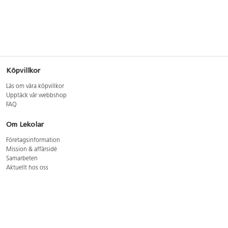
Köpvillkor
Läs om våra köpvillkor
Upptäck vår webbshop
FAQ
Om Lekolar
Företagsinformation
Mission & affärsidé
Samarbeten
Aktuellt hos oss
GDPR
Cookie Policy
Whistleblowing
Lediga jobb
Bruttoprislista lära, skapa, leka 2026-5
Bruttoprislista möbler 2026-3