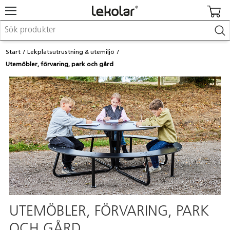
Möbler & inredning
Start
Lekplatsutrustning & utemiljö
Lekplatsutrustning & utemiljö
Utemöbler, förvaring, park och gård
Skapa
Leka
Lära
Barnvagnar & småbarnsartiklar
Skolförbrukning & kontorsmaterial
Logga in / Registrera dig
Hitta din säljare
Kontakta Lekolar
UTEMÖBLER, FÖRVARING, PARK
OCH GÅRD