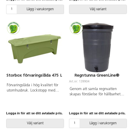
bänkarna är förzinkade.
ftalatfria polystyrenkulor. Fodralet
Bordsskiva av kompaktlaminat.
är tvättbart i 30 °C, ingen
Lägg i varukorgen
Välj variant
Passande förankring finns på
torktumling.
artikelnummer 148632 och
148633.
Storbox förvaringslåda 475 L
Regntunna GreenLine®
Art.nr: 139904
Förvaringslåda i hög kvalitet för
Genom att samla regnvatten
utomhusbruk. Lockstopp med
skapas förståelse för hållbarhet
gasdämpare för största säkerhet i
och naturens kretslopp. Denna
miljöer med barn. Både ut- och
vattentunna samlar effektivt
insida är helt släta. 10 cm höga
regnvatten som sedan kan
ben. Låsbar med hänglås (ingår
Logga in för att se ditt avtalade pris.
Logga in för att se ditt avtalade pris.
användas till bevattning eller lek.
ej). Volym: 475 liter. Mått:
Avtappningskranen gör det
L176xB75xH74 cm. Tillverkad i
Välj variant
Lägg i varukorgen
enkelt för barnen att själva
glasfiber. Vikt ca 35 kg.