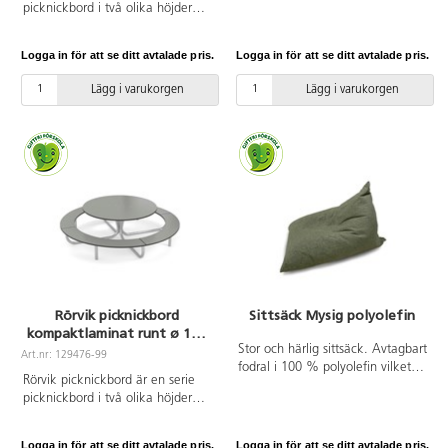
picknickbord i två olika höjder
är behandlat för utomhusmiljö.
gården mer attraktiv. Tavlan är
och fem olika längder samt ett
Mått: L180xB150xH75. Sitthöjd
mycket robust och grafiken är
runt alternativ. Stålytorna på
47 cm.
tryckt på en UV-beständig 3 mm
Logga in för att se ditt avtalade pris.
Logga in för att se ditt avtalade pris.
bänkarna går att få lackerade i
tjock aluminiumplatta. Levereras
fyra olika färger eller enbart
med förborrade hål för en enkel
Lägg i varukorgen
Lägg i varukorgen
förzinkat, de lackerade stålytorna
montering.
är först förzinkade. Bordsskiva i
oljad furu. Vi rekommenderar
behandling med vattenbaserad
träolja innan användning
utomhus. Upprepa behandlingen
vid behov. Passande förankring
finns på artikelnummer 148632
och 148633.
Rörvik picknickbord
Sittsäck Mysig polyolefin
kompaktlaminat runt ø 120
H53 cm
Stor och härlig sittsäck. Avtagbart
Art.nr: 129476-99
fodral i 100 % polyolefin vilket
Rörvik picknickbord är en serie
gör den lämpligt för såväl
picknickbord i två olika höjder
inomhusbruk som utomhusbruk,
och fem olika längder samt ett
Oeko-Tex. Mått: 100x140 cm.
runt alternativ. Stålytorna på
Innersäcken rymmer 300 L
Logga in för att se ditt avtalade pris.
Logga in för att se ditt avtalade pris.