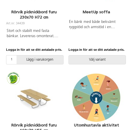
Rörvik picknickbord furu
MeetUp soffa
230x70 H72 cm
En bänk med både bekvämt
Art.nr: 34439
ryggstöd och armstöd i en
Stort och stabilt med fasta
modern, enkel och tidlös design
bänkar. Levereras omonterat.
som smälter in i de flesta
Mått: L: 230 cm, sitthöjd 44 cm.
utomhusmiljöer. MeetUp
Bordsskivans bredd 70,8 cm.
kännetecknas av rena linjer och
Logga in för att se ditt avtalade pris.
Logga in för att se ditt avtalade pris.
Förzinkat underrede. Bordsskiva
funktion och är idealiska
och bänkar i oljad furu. Vi
produkter för offentlig miljö som
Lägg i varukorgen
Välj variant
rekommenderar behandling med
skolgårdar och parker. En
vattenbaserad träolja innan
parkbänk blir en trevlig
användning utomhus. Upprepa
mötesplats och möjliggör socialt
behandlingen vid behov.
umgänge i utemiljön. Tillverkad
Passande förankring finns på
av FSC ®-märkt nordisk furu, välj
artikelnummer 148632 och
mellan rötskyddsbehandling och
148633.
vattenbaserad utomhusbets.
Stålytorna på modulerna går att
få lackerade i åtta olika färger.
Rörvik picknickbord furu
Utomhustavla aktivitet