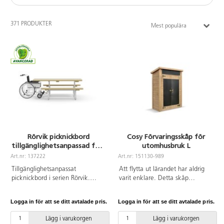
371 PRODUKTER
Mest populära
Rörvik picknickbord
Cosy Förvaringsskåp för
tillgänglighetsanpassad furu
utomhusbruk L
195x70 H72 cm
Art.nr: 137222
Art.nr: 151130-989
Tillgänglighetsanpassat
Att flytta ut lärandet har aldrig
picknickbord i serien Rörvik.
varit enklare. Detta skåp
Förzinkat stålstativ. Bordsskiva i
förenklar förvaringen i utemiljön
oljad furu. Vi rekommenderar
för både barn och pedagoger.
Logga in för att se ditt avtalade pris.
Logga in för att se ditt avtalade pris.
behandling med vattenbaserad
Skåpet kan fyllas med material i
träolja innan användning
korgar eller backar och gör
Lägg i varukorgen
Lägg i varukorgen
utomhus. Upprepa behandlingen
materialet mer lättillgängligt på