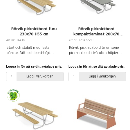
finns på artikelnummer 148632
finns på artikelnummer 148632
och 148633.
och 148633.
Rörvik picknickbord furu
Rörvik picknickbord
230x70 H55 cm
kompaktlaminat 200x70
H53 cm
Art.nr: 34438
Art.nr: 129472-99
Stort och stabilt med fasta
Rörvik picknickbord är en serie
bänkar. Sitt- och bordshöjd
picknickbord i två olika höjder
anpassade för barnen. Levereras
och fem olika längder samt ett
omonterat. Mått: L: 230 cm,
runt alternativ. Stålytorna på
Logga in för att se ditt avtalade pris.
Logga in för att se ditt avtalade pris.
sitthöjd: 32 cm. Bordsskivans
bänkarna är förzinkade.
bredd: 70,8 cm. Höjd mellan sits
Bordsskiva av kompaktlaminat.
Lägg i varukorgen
Lägg i varukorgen
och bord är 23 cm. Förzinkat
Passande förankring finns på
underrede. Bordsskiva och
artikelnummer 148632 och
bänkar i oljad furu. Vi
148633.
rekommenderar behandling med
vattenbaserad träolja innan
användning utomhus. Upprepa
behandlingen vid behov.
Passande förankring finns på
artikelnummer 148632 och
148633.