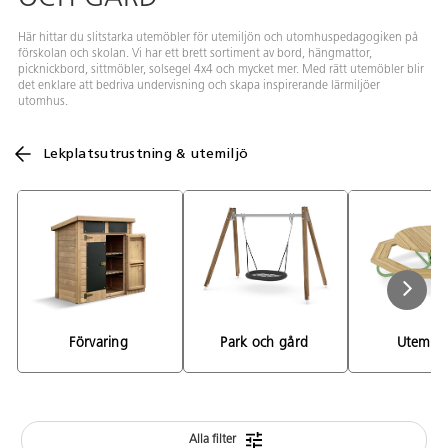
Här hittar du slitstarka utemöbler för utemiljön och utomhuspedagogiken på
förskolan och skolan. Vi har ett brett sortiment av bord, hängmattor,
picknickbord, sittmöbler, solsegel 4x4 och mycket mer. Med rätt utemöbler blir
det enklare att bedriva undervisning och skapa inspirerande lärmiljöer
utomhus.
Lekplatsutrustning & utemiljö
Förvaring 
Park och gård 
Utemöbl
Alla filter