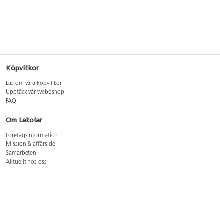
Köpvillkor
Läs om våra köpvillkor
Upptäck vår webbshop
FAQ
Om Lekolar
Företagsinformation
Mission & affärsidé
Samarbeten
Aktuellt hos oss
GDPR
Cookie Policy
Whistleblowing
Lediga jobb
Bruttoprislista lära, skapa, leka 2026-5
Bruttoprislista möbler 2026-3