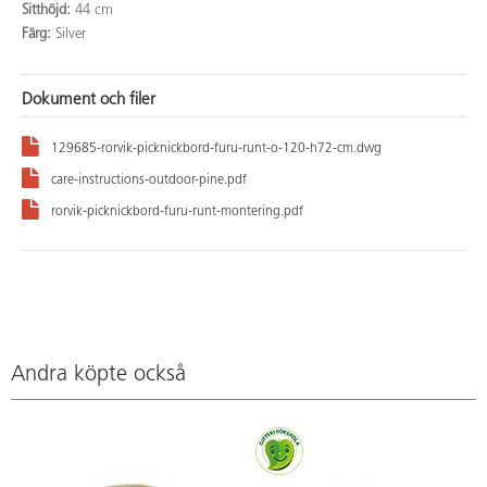
Sitthöjd:
44 cm
Färg:
Silver
Dokument och filer
129685-rorvik-picknickbord-furu-runt-o-120-h72-cm.dwg
care-instructions-outdoor-pine.pdf
rorvik-picknickbord-furu-runt-montering.pdf
Andra köpte också