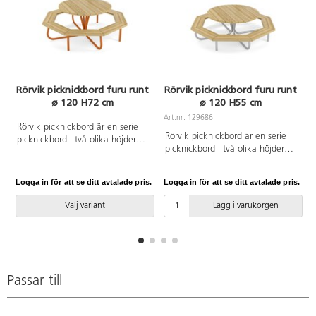
Rörvik picknickbord furu runt
Rörvik picknickbord furu runt
ø 120 H72 cm
ø 120 H55 cm
Art.nr: 129686
A
Rörvik picknickbord är en serie
Rörvik picknickbord är en serie
picknickbord i två olika höjder
picknickbord i två olika höjder
och fem olika längder samt ett
och fem olika längder samt ett
runt alternativ. Stålytorna på
runt alternativ. Stålytorna på
bänkarna går att få lackerade i
Logga in för att se ditt avtalade pris.
Logga in för att se ditt avtalade pris.
L
bänkarna går att få lackerade i
fyra olika färger eller enbart
fyra olika färger eller enbart
förzinkat, de lackerade stålytorna
Välj variant
Lägg i varukorgen
förzinkat, de lackerade stålytorna
är först förzinkade. Bordsskiva i
är först förzinkade. Bordsskiva i
oljad furu. Vi rekommenderar
oljad furu. Vi rekommenderar
behandling med vattenbaserad
behandling med vattenbaserad
träolja innan användning
träolja innan användning
utomhus. Upprepa behandlingen
utomhus. Upprepa behandlingen
Passar till
vid behov.
vid behov. Passande förankring
finns på artikelnummer 148632
och 148633.