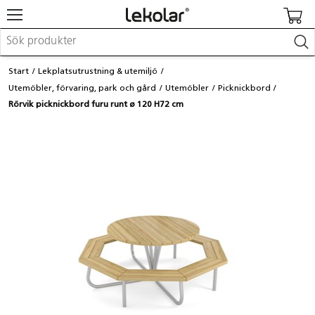
Möbler & inredning
Start
Lekplatsutrustning & utemiljö
Lekplatsutrustning & utemiljö
Utemöbler, förvaring, park och gård
Utemöbler
Picknickbord
Skapa
Rörvik picknickbord furu runt ø 120 H72 cm
Leka
Lära
Barnvagnar & småbarnsartiklar
Skolförbrukning & kontorsmaterial
Logga in / Registrera dig
Hitta din säljare
Kontakta Lekolar