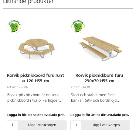
Liknande produkter
Rörvik picknickbord furu runt
Rörvik picknickbord furu
ø 120 H55 cm
230x70 H55 cm
Art.nr: 129686
Art.nr: 34438
A
Rörvik picknickbord är en serie
Stort och stabilt med fasta
picknickbord i två olika höjder
bänkar. Sitt- och bordshöjd
och fem olika längder samt ett
anpassade för barnen. Levereras
runt alternativ. Stålytorna på
omonterat. Mått: L: 230 cm,
Logga in för att se ditt avtalade pris.
Logga in för att se ditt avtalade pris.
L
bänkarna går att få lackerade i
sitthöjd: 32 cm. Bordsskivans
fyra olika färger eller enbart
bredd: 70,8 cm. Höjd mellan sits
Lägg i varukorgen
Lägg i varukorgen
förzinkat, de lackerade stålytorna
och bord är 23 cm. Förzinkat
är först förzinkade. Bordsskiva i
underrede. Bordsskiva och