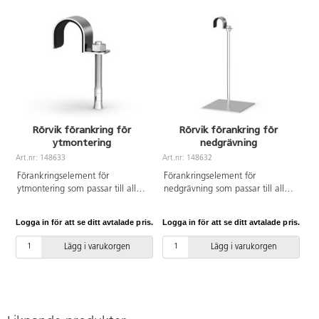
Rörvik förankring för
Rörvik förankring för
ytmontering
nedgrävning
Art.nr: 148633
Art.nr: 148632
Förankringselement för
Förankringselement för
ytmontering som passar till alla
nedgrävning som passar till alla
bord och loungemöbler i vår
bord och loungemöbler i vår
Rörvikserie. Innehåller
Rörvikserie. Passar till
Logga in för att se ditt avtalade pris.
Logga in för att se ditt avtalade pris.
expanderbult M10x60 mm och
rördiameter 40 mm.
fästelement. Passar till
Lägg i varukorgen
Lägg i varukorgen
rördiameter 40 mm.