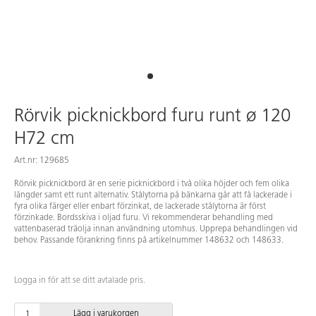
Rörvik picknickbord furu runt ø 120
H72 cm
Art.nr: 129685
Rörvik picknickbord är en serie picknickbord i två olika höjder och fem olika
längder samt ett runt alternativ. Stålytorna på bänkarna går att få lackerade i
fyra olika färger eller enbart förzinkat, de lackerade stålytorna är först
förzinkade. Bordsskiva i oljad furu. Vi rekommenderar behandling med
vattenbaserad träolja innan användning utomhus. Upprepa behandlingen vid
behov. Passande förankring finns på artikelnummer 148632 och 148633.
Logga in för att se ditt avtalade pris.
Lägg i varukorgen