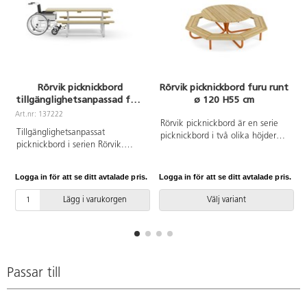
Rörvik picknickbord
Rörvik picknickbord furu runt
tillgänglighetsanpassad furu
ø 120 H55 cm
195x70 H72 cm
Art.nr: 137222
A
Rörvik picknickbord är en serie
Tillgänglighetsanpassat
picknickbord i två olika höjder
picknickbord i serien Rörvik.
och fem olika längder samt ett
Förzinkat stålstativ. Bordsskiva i
runt alternativ. Stålytorna på
oljad furu. Vi rekommenderar
bänkarna går att få lackerade i
Logga in för att se ditt avtalade pris.
Logga in för att se ditt avtalade pris.
L
behandling med vattenbaserad
fyra olika färger eller enbart
träolja innan användning
förzinkat, de lackerade stålytorna
Lägg i varukorgen
Välj variant
utomhus. Upprepa behandlingen
är först förzinkade. Bordsskiva i
vid behov.
oljad furu. Vi rekommenderar
o
behandling med vattenbaserad
träolja innan användning
utomhus. Upprepa behandlingen
Passar till
vid behov. Passande förankring
finns på artikelnummer 148632
och 148633.