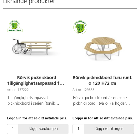
Liknande produkter
Rörvik picknickbord
Rörvik picknickbord furu runt
tillgänglighetsanpassad furu
ø 120 H72 cm
195x70 H72 cm
Art.nr: 137222
Art.nr: 129685
A
Tillgänglighetsanpassat
Rörvik picknickbord är en serie
picknickbord i serien Rörvik.
picknickbord i två olika höjder
Förzinkat stålstativ. Bordsskiva i
och fem olika längder samt ett
oljad furu. Vi rekommenderar
runt alternativ. Stålytorna på
Logga in för att se ditt avtalade pris.
Logga in för att se ditt avtalade pris.
L
behandling med vattenbaserad
bänkarna går att få lackerade i
träolja innan användning
fyra olika färger eller enbart
Lägg i varukorgen
Lägg i varukorgen
utomhus. Upprepa behandlingen
förzinkat, de lackerade stålytorna
vid behov.
är först förzinkade. Bordsskiva i