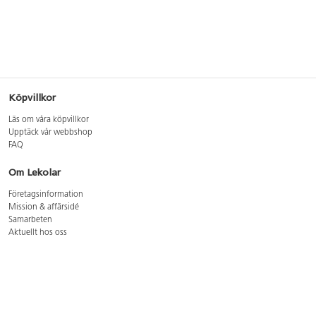
Köpvillkor
Läs om våra köpvillkor
Upptäck vår webbshop
FAQ
Om Lekolar
Företagsinformation
Mission & affärsidé
Samarbeten
Aktuellt hos oss
GDPR
Cookie Policy
Whistleblowing
Lediga jobb
Bruttoprislista lära, skapa, leka 2026-5
Bruttoprislista möbler 2026-3