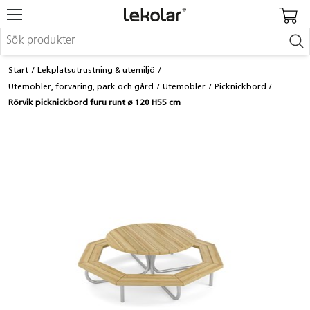
Möbler & inredning
Start
Lekplatsutrustning & utemiljö
Lekplatsutrustning & utemiljö
Utemöbler, förvaring, park och gård
Utemöbler
Picknickbord
Skapa
Rörvik picknickbord furu runt ø 120 H55 cm
Leka
Lära
Barnvagnar & småbarnsartiklar
Skolförbrukning & kontorsmaterial
Logga in / Registrera dig
Hitta din säljare
Kontakta Lekolar