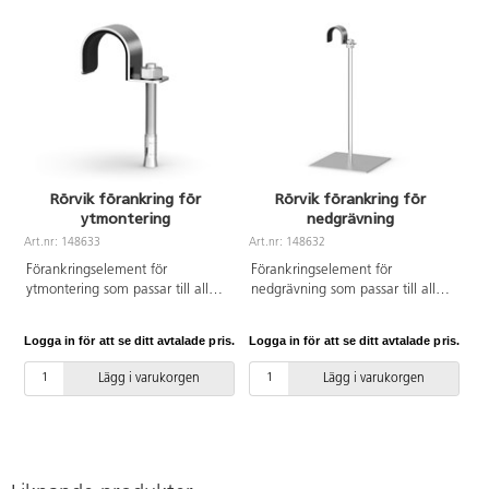
Rörvik förankring för
Rörvik förankring för
ytmontering
nedgrävning
Art.nr: 148633
Art.nr: 148632
Förankringselement för
Förankringselement för
ytmontering som passar till alla
nedgrävning som passar till alla
bord och loungemöbler i vår
bord och loungemöbler i vår
Rörvikserie. Innehåller
Rörvikserie. Passar till
Logga in för att se ditt avtalade pris.
Logga in för att se ditt avtalade pris.
expanderbult M10x60 mm och
rördiameter 40 mm.
fästelement. Passar till
Lägg i varukorgen
Lägg i varukorgen
rördiameter 40 mm.