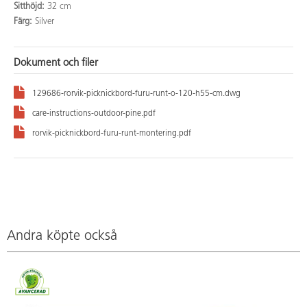
Sitthöjd:
32 cm
Färg:
Silver
Dokument och filer
129686-rorvik-picknickbord-furu-runt-o-120-h55-cm.dwg
care-instructions-outdoor-pine.pdf
rorvik-picknickbord-furu-runt-montering.pdf
Andra köpte också