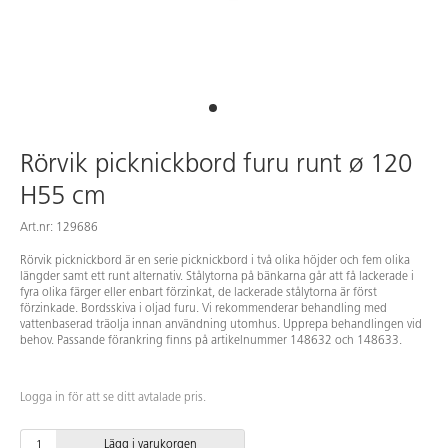
Rörvik picknickbord furu runt ø 120
H55 cm
Art.nr: 129686
Rörvik picknickbord är en serie picknickbord i två olika höjder och fem olika
längder samt ett runt alternativ. Stålytorna på bänkarna går att få lackerade i
fyra olika färger eller enbart förzinkat, de lackerade stålytorna är först
förzinkade. Bordsskiva i oljad furu. Vi rekommenderar behandling med
vattenbaserad träolja innan användning utomhus. Upprepa behandlingen vid
behov. Passande förankring finns på artikelnummer 148632 och 148633.
Logga in för att se ditt avtalade pris.
Lägg i varukorgen