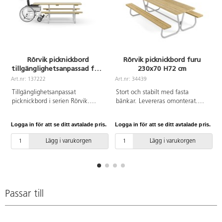
Rörvik picknickbord
Rörvik picknickbord furu
tillgänglighetsanpassad furu
230x70 H72 cm
195x70 H72 cm
Art.nr: 137222
Art.nr: 34439
A
Tillgänglighetsanpassat
Stort och stabilt med fasta
picknickbord i serien Rörvik.
bänkar. Levereras omonterat.
Förzinkat stålstativ. Bordsskiva i
Mått: L: 230 cm, sitthöjd 44 cm.
oljad furu. Vi rekommenderar
Bordsskivans bredd 70,8 cm.
Logga in för att se ditt avtalade pris.
Logga in för att se ditt avtalade pris.
L
behandling med vattenbaserad
Förzinkat underrede. Bordsskiva
träolja innan användning
och bänkar i oljad furu. Vi
Lägg i varukorgen
Lägg i varukorgen
utomhus. Upprepa behandlingen
rekommenderar behandling med
vid behov.
vattenbaserad träolja innan
användning utomhus. Upprepa
o
behandlingen vid behov.
Passande förankring finns på
artikelnummer 148632 och
Passar till
148633.