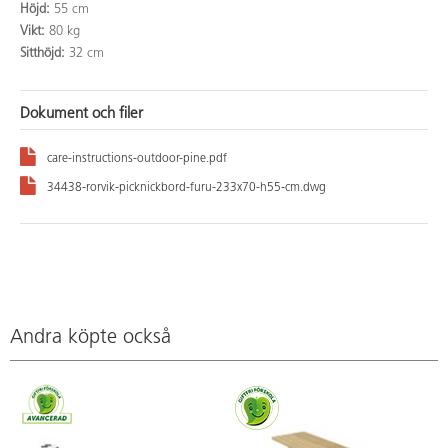
Höjd:
55 cm
Vikt:
80 kg
Sitthöjd:
32 cm
Dokument och filer
care-instructions-outdoor-pine.pdf
34438-rorvik-picknickbord-furu-233x70-h55-cm.dwg
Andra köpte också