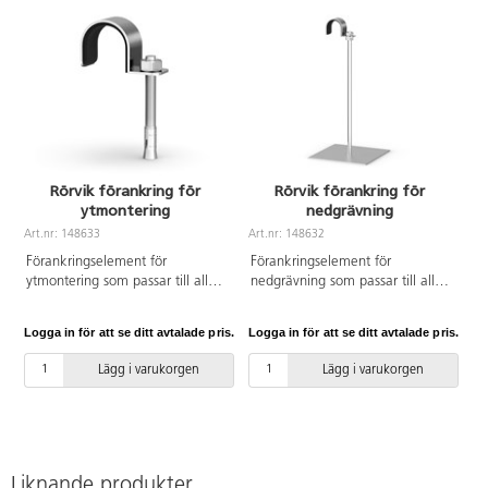
Rörvik förankring för
Rörvik förankring för
ytmontering
nedgrävning
Art.nr: 148633
Art.nr: 148632
Förankringselement för
Förankringselement för
ytmontering som passar till alla
nedgrävning som passar till alla
bord och loungemöbler i vår
bord och loungemöbler i vår
Rörvikserie. Innehåller
Rörvikserie. Passar till
Logga in för att se ditt avtalade pris.
Logga in för att se ditt avtalade pris.
expanderbult M10x60 mm och
rördiameter 40 mm.
fästelement. Passar till
Lägg i varukorgen
Lägg i varukorgen
rördiameter 40 mm.
Liknande produkter