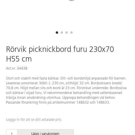
Rörvik picknickbord furu 230x70
H55 cm
Art.nr: 34438
Stort och stabilt med fasta bänkar. Sitt- och bordshöjd anpassade för barnen.
Levereras omonterat. Mått: L: 230 cm, sitthöjd: 32 cm. Bordsskivans bredd:
70,8 cm. Höjd mellan sits och bord är 23 cm. Förzinkat underrede. Bordsskiva
och bänkar i oljad furu. Vi rekommenderar behandling med vattenbaserad
träolja innan användning utomhus. Upprepa behandlingen vid behov.
Passande förankring finns på artikelnummer 148632 och 148633.
Logga in för att se ditt avtalade pris.
Lägg i varukorgen