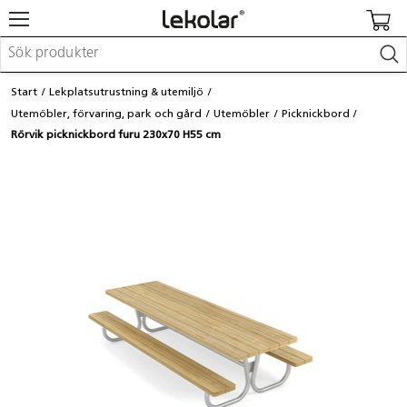
Möbler & inredning
Start
Lekplatsutrustning & utemiljö
Lekplatsutrustning & utemiljö
Utemöbler, förvaring, park och gård
Utemöbler
Picknickbord
Skapa
Rörvik picknickbord furu 230x70 H55 cm
Leka
Lära
Barnvagnar & småbarnsartiklar
Skolförbrukning & kontorsmaterial
Logga in / Registrera dig
Hitta din säljare
Kontakta Lekolar