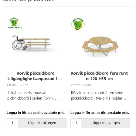
Rörvik picknickbord
Rörvik picknickbord furu runt
tillgänglighetsanpassad furu
ø 120 H55 cm
195x70 H72 cm
Art.nr: 137222
Art.nr: 129686
A
Tillgänglighetsanpassat
Rörvik picknickbord är en serie
picknickbord i serien Rörvik.
picknickbord i två olika höjder
Förzinkat stålstativ. Bordsskiva i
och fem olika längder samt ett
oljad furu. Vi rekommenderar
runt alternativ. Stålytorna på
Logga in för att se ditt avtalade pris.
Logga in för att se ditt avtalade pris.
L
behandling med vattenbaserad
bänkarna går att få lackerade i
träolja innan användning
fyra olika färger eller enbart
Lägg i varukorgen
Lägg i varukorgen
utomhus. Upprepa behandlingen
förzinkat, de lackerade stålytorna
vid behov.
är först förzinkade. Bordsskiva i