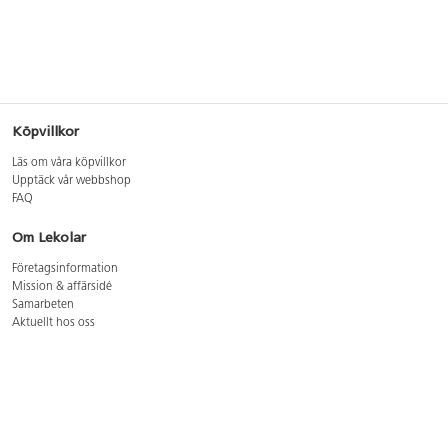
Köpvillkor
Läs om våra köpvillkor
Upptäck vår webbshop
FAQ
Om Lekolar
Företagsinformation
Mission & affärsidé
Samarbeten
Aktuellt hos oss
GDPR
Cookie Policy
Whistleblowing
Lediga jobb
Bruttoprislista lära, skapa, leka 2026-5
Bruttoprislista möbler 2026-3