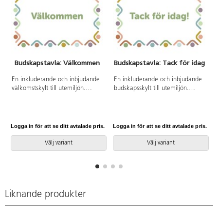
Budskapstavla: Välkommen
Budskapstavla: Tack för idag
En inkluderande och inbjudande
En inkluderande och inbjudande
välkomstskylt till utemiljön.
budskapsskylt till utemiljön.
Tavlan passar bra att hänga på
Tavlan passar bra att hänga på
väggar och staket. Tavlan är
väggar och staket. Tavlan är
mycket robust och grafiken är
mycket robust och grafiken är
tryckt på en UV-beständig 3 mm
tryckt på en UV-beständig 3 mm
Logga in för att se ditt avtalade pris.
Logga in för att se ditt avtalade pris.
L
tjock aluminiumplatta. Levereras
tjock aluminiumplatta. Levereras
med förborrade hål för en enkel
med förborrade hål för en enkel
Välj variant
Välj variant
montering.
montering
Liknande produkter