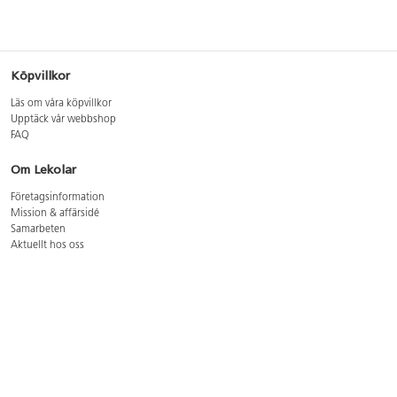
Köpvillkor
Läs om våra köpvillkor
Upptäck vår webbshop
FAQ
Om Lekolar
Företagsinformation
Mission & affärsidé
Samarbeten
Aktuellt hos oss
GDPR
Cookie Policy
Whistleblowing
Lediga jobb
Bruttoprislista lära, skapa, leka 2026-5
Bruttoprislista möbler 2026-3
Bruttoprislista lekplatsutrustning och utemiljö 2026-3
Kontakt