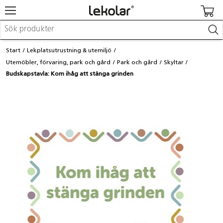
Möbler & inredning
Start
Lekplatsutrustning & utemiljö
Lekplatsutrustning & utemiljö
Utemöbler, förvaring, park och gård
Park och gård
Skyltar
Skapa
Budskapstavla: Kom ihåg att stänga grinden
Leka
Lära
Barnvagnar & småbarnsartiklar
Skolförbrukning & kontorsmaterial
Logga in / Registrera dig
Hitta din säljare
Kontakta Lekolar