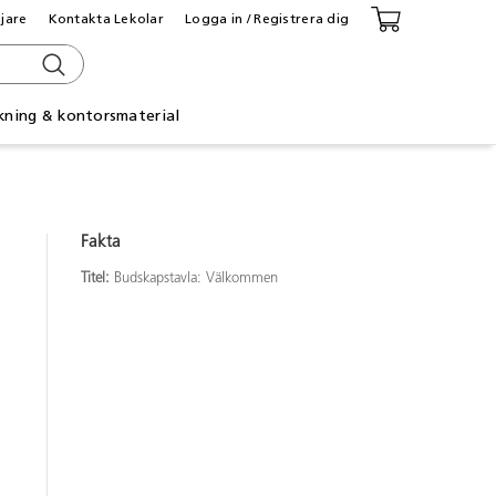
ljare
Kontakta Lekolar
Logga in / Registrera dig
kning & kontorsmaterial
Fakta
Titel:
Budskapstavla: Välkommen