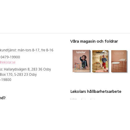
. Tavlan är
mycket robust och 
på en UV-beständig 3 mm tjock
ken är tryckt
på en UV-beständ
aluminiumplatta. Levereras med
mm tjock
aluminiumplatta.
förborrade hål för en enkel
eras med
förborrade hål för
montering. Mått: 100x100 cm.
nkel
montering.
Våra magasin och foldrar
kundtjänst: mån-tors 8-17, fre 8-16
: 0479-19900
lekolar.se
s: Hallarydsvägen 8, 283 36 Osby
 Box 170, S-283 23 Osby
9-19800
Lekolars hållbarhetsarbete
nd?
Hållbarhetsarbete
Hållbarhetsredovisning 2023
 att se dina rabatterade priser
Produktsäkerhet & kvalitet
Giftfri Förskola
a säljare och utbildare