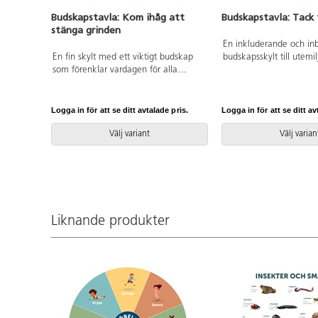
Budskapstavla: Kom ihåg att
Budskapstavla: Tack 
stänga grinden
En inkluderande och in
En fin skylt med ett viktigt budskap
budskapsskylt till utemi
som förenklar vardagen för alla
passar bra att hänga p
pedagoger. Inkluderande och
staket. Tavlan är mycke
inbjudande design. Tavlan passar bra
grafiken är tryckt på e
att hänga på väggar och staket.
3 mm tjock aluminiumpl
Logga in för att se ditt avtalade pris.
Logga in för att se ditt av
Tavlan är mycket robust och grafiken
Levereras med förborrad
är tryckt på en UV-beständig 3 mm
enkel montering
Välj variant
Välj varian
tjock aluminiumplatta. Levereras med
förborrade hål för en enkel montering
Liknande produkter