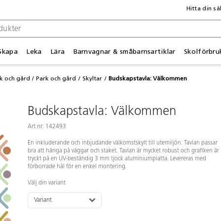
Hitta din sä
Skapa
Leka
Lära
Barnvagnar & småbarnsartiklar
Skolförbru
rk och gård
Park och gård
Skyltar
Budskapstavla: Välkommen
Budskapstavla: Välkommen
Art.nr: 142493
En inkluderande och inbjudande välkomstskylt till utemiljön. Tavlan passar
bra att hänga på väggar och staket. Tavlan är mycket robust och grafiken är
tryckt på en UV-beständig 3 mm tjock aluminiumplatta. Levereras med
förborrade hål för en enkel montering.
Välj din variant
Variant