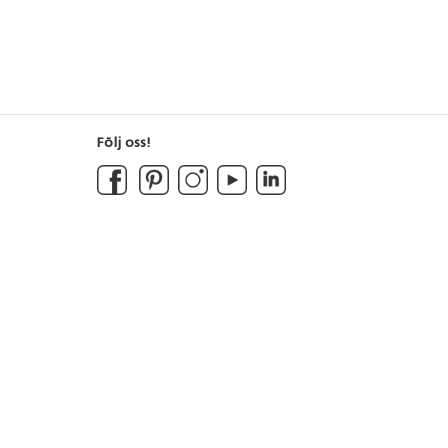
grafiken är tryckt
på en UV-beständig 3 mm tjock
ig 3 mm tjock
aluminiumplatta. Levereras med
 Levereras med
förborrade hål för en enkel
 en enkel
montering.
Följ oss!