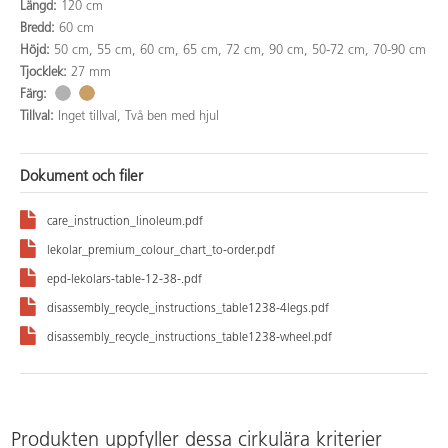
Längd:
120 cm
Bredd:
60 cm
Höjd:
50 cm, 55 cm, 60 cm, 65 cm, 72 cm, 90 cm, 50-72 cm, 70-90 cm
Tjocklek:
27 mm
Färg:
Tillval:
Inget tillval, Två ben med hjul
Dokument och filer
care_instruction_linoleum.pdf
lekolar_premium_colour_chart_to-order.pdf
epd-lekolars-table-12-38-.pdf
disassembly_recycle_instructions_table1238-4legs.pdf
disassembly_recycle_instructions_table1238-wheel.pdf
Produkten uppfyller dessa cirkulära kriterier