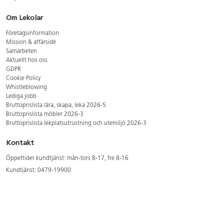
Om Lekolar
Företagsinformation
Mission & affärsidé
Samarbeten
Aktuellt hos oss
GDPR
Cookie Policy
Whistleblowing
Lediga jobb
Bruttoprislista lära, skapa, leka 2026-5
Bruttoprislista möbler 2026-3
Bruttoprislista lekplatsutrustning och utemiljö 2026-3
Kontakt
Öppettider kundtjänst: mån-tors 8-17, fre 8-16
Kundtjänst: 0479-19900
kundtjanst@lekolar.se
Besöksadress: Hallarydsvägen 8, 283 36 Osby
Postadress: Box 170, S-283 23 Osby
Växel: 0479-19800