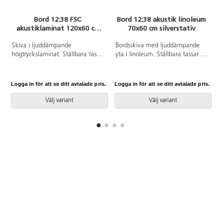
Bord 12:38 FSC
Bord 12:38 akustik linoleum
akustiklaminat 120x60 cm
70x60 cm silverstativ
silverstativ
Skiva i ljuddämpande
Bordsskiva med ljuddämpande
högtryckslaminat. Ställbara tassar
yta i linoleum. Ställbara tassar för
för anpassning till ojämna ytor.
anpassning till ojämna ytor. Stativ
Stativet lackerat i silver RAL9006.
lackerat i silver RAL 9006.
Logga in för att se ditt avtalade pris.
Logga in för att se ditt avtalade pris.
L
Välj variant
Välj variant