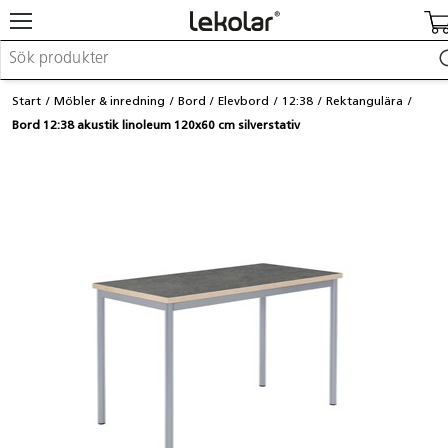
Möbler & inredning
Start
Möbler & inredning
Bord
Elevbord
12:38
Rektangulära
Lekplatsutrustning & utemiljö
Bord 12:38 akustik linoleum 120x60 cm silverstativ
Skapa
Leka
Lära
Barnvagnar & småbarnsartiklar
Skolförbrukning & kontorsmaterial
Logga in / Registrera dig
Hitta din säljare
Kontakta Lekolar