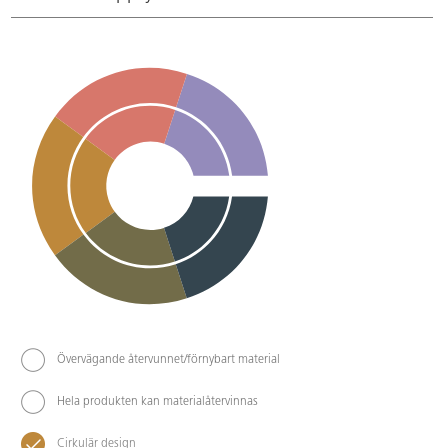
Övervägande återvunnet/förnybart material
Hela produkten kan materialåtervinnas
Cirkulär design