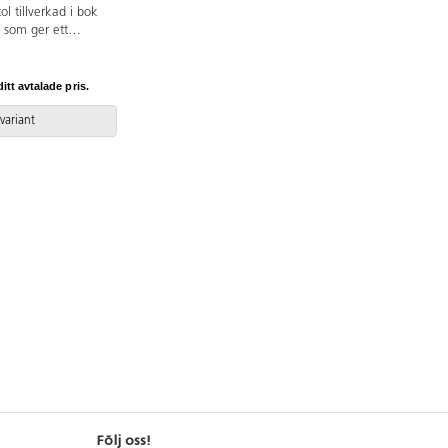
ol tillverkad i bok
 som ger ett
e. Levereras med
sar som minskar
ått: 33x33 cm. Vikt
itt avtalade pris.
 variant
Följ oss!