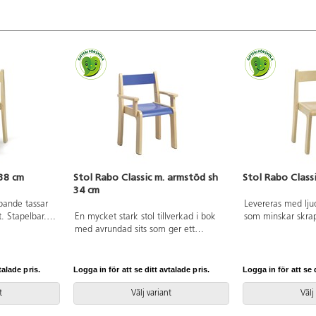
 38 cm
Stol Rabo Classic m. armstöd sh
Stol Rabo Class
34 cm
pande tassar
Levereras med lj
. Stapelbar.
En mycket stark stol tillverkad i bok
som minskar skrap
t 4,2 kg.
med avrundad sits som ger ett
Sitthöjd 30 cm. S
behagligt sittande. Levereras med
Vikt 4,2 kg.
ljuddämpande tassar som minskar
skrapljudet. Sitsmått: 33x33 cm. Vikt
talade pris.
Logga in för att se ditt avtalade pris.
Logga in för att se d
4,5 kg.
t
Välj variant
Välj