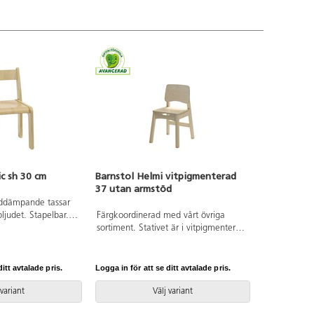
ic sh 30 cm
Barnstol Helmi vitpigmenterad
37 utan armstöd
uddämpande tassar
ljudet. Stapelbar.
Färgkoordinerad med vårt övriga
itsmått: 33x33 cm.
sortiment. Stativet är i vitpigmenterad
björk och sits och rygg är i tåligt
högtryckslaminat. Stolen är även
försedd med tysta glidtassar för en
itt avtalade pris.
Logga in för att se ditt avtalade pris.
lugnare miljö. Använd gärna vårt
upphängningsbeslag för att underlätta
 variant
Välj variant
städning. Sits: B34 D28 cm.