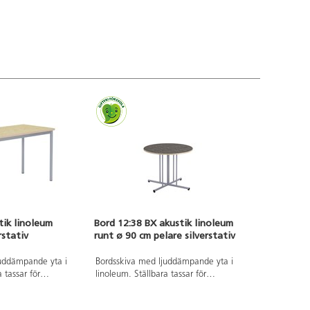
tik linoleum
Bord 12:38 BX akustik linoleum
rstativ
runt ø 90 cm pelare silverstativ
juddämpande yta i
Bordsskiva med ljuddämpande yta i
 tassar för
linoleum. Ställbara tassar för
mna ytor. Stativ
anpassning till ojämna ytor. Höjd 50–
RAL 9006.
72 cm. Stativ lackerat i silver RAL