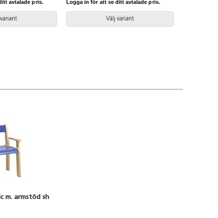
9006.
itt avtalade pris.
Logga in för att se ditt avtalade pris.
 variant
Välj variant
ic m. armstöd sh