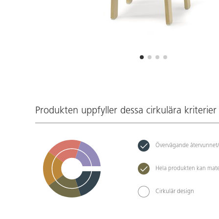
Produkten uppfyller dessa cirkulära kriterier
Övervägande återvunnet/
Hela produkten kan mate
Cirkulär design