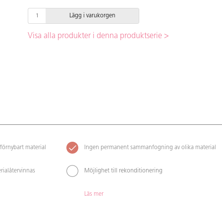
Lägg i varukorgen
Visa alla produkter i denna produktserie >
förnybart material
Ingen permanent sammanfogning av olika material
rialåtervinnas
Möjlighet till rekonditionering
Läs mer