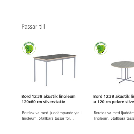
Passar till
Bord 12:38 akustik linoleum
Bord 12:38 akustik l
120x60 cm silverstativ
ø 120 cm pelare silve
Bordsskiva med ljuddämpande yta i
Bordsskiva med ljuddäm
linoleum. Ställbara tassar för
linoleum. Ställbara tassa
anpassning till ojämna ytor. Stativ
anpassning till ojämna 
lackerat i silver RAL 9006.
72 cm. Stativ lackerat i