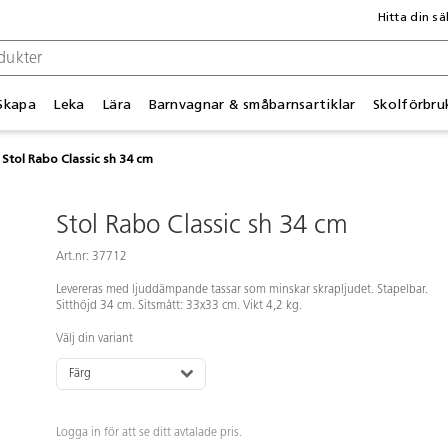
Hitta din sä
Skapa
Leka
Lära
Barnvagnar & småbarnsartiklar
Skolförbru
Stol Rabo Classic sh 34 cm
Stol Rabo Classic sh 34 cm
Art.nr: 37712
Levereras med ljuddämpande tassar som minskar skrapljudet. Stapelbar.
Sitthöjd 34 cm. Sitsmått: 33x33 cm. Vikt 4,2 kg.
Välj din variant
Färg
Logga in för att se ditt avtalade pris.