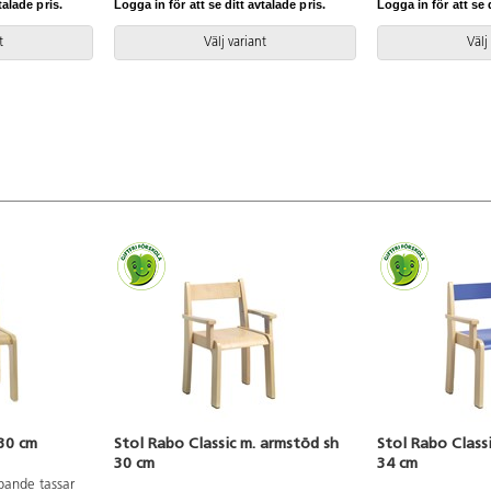
talade pris.
Logga in för att se ditt avtalade pris.
Logga in för att se d
t
Välj variant
Välj
 30 cm
Stol Rabo Classic m. armstöd sh
Stol Rabo Class
30 cm
34 cm
pande tassar