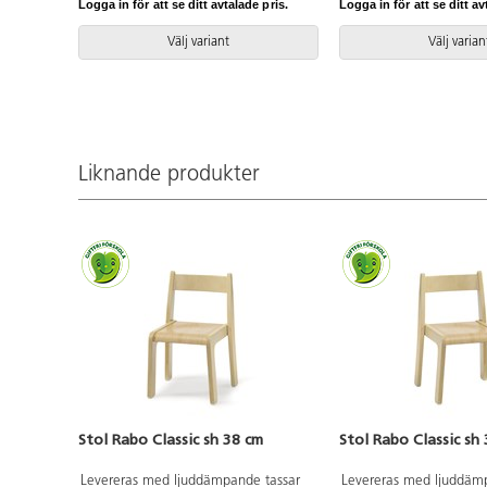
9006.
Logga in för att se ditt avtalade pris.
Logga in för att se ditt av
Välj variant
Välj varian
Liknande produkter
Stol Rabo Classic sh 38 cm
Stol Rabo Classic sh
Levereras med ljuddämpande tassar
Levereras med ljuddäm