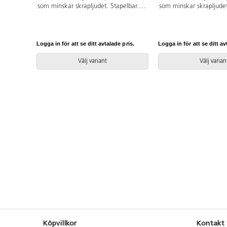
som minskar skrapljudet. Stapelbar.
som minskar skrapljudet
Sitsmått: 33x33 cm. Vikt 4,2 kg.
Sitthöjd 30 cm. Sitsmåt
Vikt 4,2 kg.
Logga in för att se ditt avtalade pris.
Logga in för att se ditt av
Välj variant
Välj varian
Köpvillkor
Kontakt