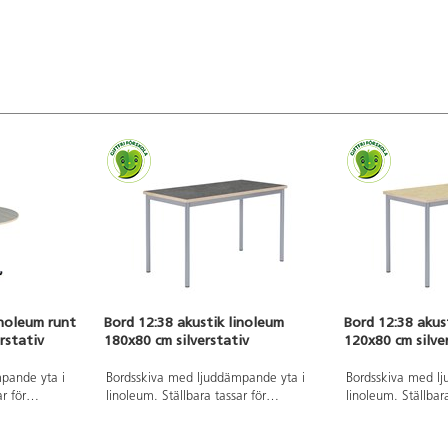
inoleum runt
Bord 12:38 akustik linoleum
Bord 12:38 akus
rstativ
180x80 cm silverstativ
120x80 cm silve
pande yta i
Bordsskiva med ljuddämpande yta i
Bordsskiva med l
r för
linoleum. Ställbara tassar för
linoleum. Ställbara
ytor. Höjd 50–
anpassning till ojämna ytor. Stativ
anpassning till ojä
 silver RAL
lackerat i silver RAL 9006.
lackerat i silver 