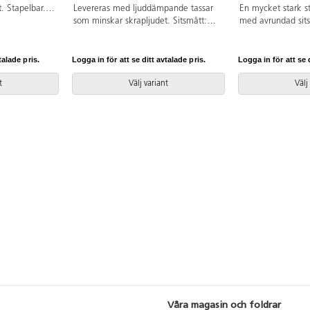
. Stapelbar.
Levereras med ljuddämpande tassar
En mycket stark st
t: 33x33 cm.
som minskar skrapljudet. Sitsmått:
med avrundad sits
33x33 cm. Vikt 4,5 kg.
behagligt sittand
ljuddämpande tas
skrapljudet. Sitsm
talade pris.
Logga in för att se ditt avtalade pris.
Logga in för att se d
4,5 kg.
t
Välj variant
Välj
Våra magasin och foldrar