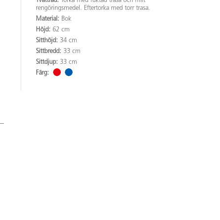
Tvättråd:
Torka med fuktad trasa och milt
rengöringsmedel. Eftertorka med torr trasa.
Material:
Bok
Höjd:
62 cm
Sitthöjd:
34 cm
Sittbredd:
33 cm
Sittdjup:
33 cm
Färg: