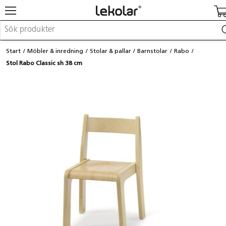
Möbler & inredning
Start
Möbler & inredning
Stolar & pallar
Barnstolar
Rabo
Lekplatsutrustning & utemiljö
Stol Rabo Classic sh 38 cm
Skapa
Leka
Lära
Barnvagnar & småbarnsartiklar
Skolförbrukning & kontorsmaterial
Logga in / Registrera dig
Hitta din säljare
Kontakta Lekolar