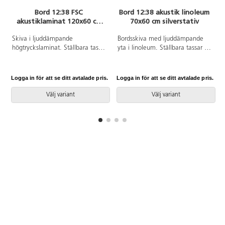
utan lagring eller inloggning. I
Bord 12:38 FSC
Bord 12:38 akustik linoleum
appen används
akustiklaminat 120x60 cm
70x60 cm silverstativ
blockprogrammering och allt
silverstativ
sparas lokalt. Eleverna kan
Skiva i ljuddämpande
Bordsskiva med ljuddämpande
utforska programmering och AI
högtryckslaminat. Ställbara tassar
yta i linoleum. Ställbara tassar för
på ett säkert och tryggt vis. Detta
för anpassning till ojämna ytor.
anpassning till ojämna ytor. Stativ
paket är för 32 elever. 8 styck av
Stativet lackerat i silver RAL9006.
lackerat i silver RAL 9006.
artikel 165521. Material: ABS.
PVC-fri. Från 11 år.
Logga in för att se ditt avtalade pris.
Logga in för att se ditt avtalade pris.
L
Välj variant
Välj variant