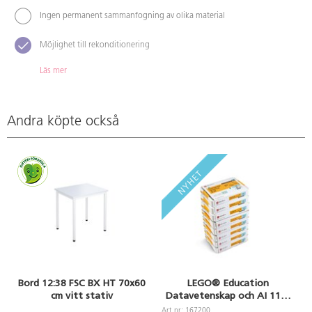
Ingen permanent sammanfogning av olika material
Möjlighet till rekonditionering
Läs mer
Andra köpte också
Bord 12:38 FSC BX HT 70x60
LEGO® Education
cm vitt stativ
Datavetenskap och AI 11+,
paket för 32 elever
Art.nr: 167200