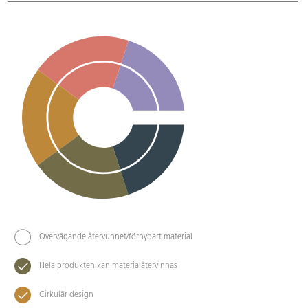
Övervägande återvunnet/förnybart material
Hela produkten kan materialåtervinnas
Cirkulär design