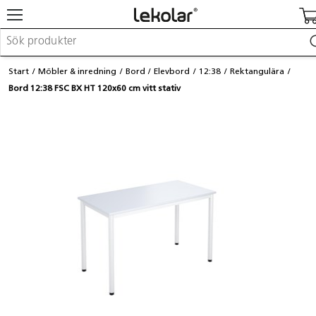
Möbler & inredning
Start
Möbler & inredning
Bord
Elevbord
12:38
Rektangulära
Lekplatsutrustning & utemiljö
Bord 12:38 FSC BX HT 120x60 cm vitt stativ
Skapa
Leka
Lära
Barnvagnar & småbarnsartiklar
Skolförbrukning & kontorsmaterial
Logga in / Registrera dig
Hitta din säljare
Kontakta Lekolar