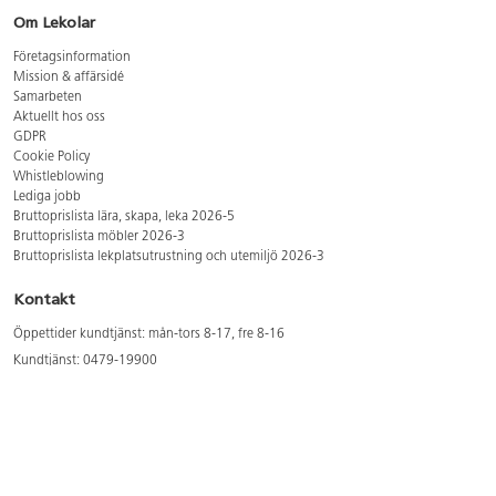
Om Lekolar
Företagsinformation
Mission & affärsidé
Samarbeten
Aktuellt hos oss
GDPR
Cookie Policy
Whistleblowing
Lediga jobb
Bruttoprislista lära, skapa, leka 2026-5
Bruttoprislista möbler 2026-3
Bruttoprislista lekplatsutrustning och utemiljö 2026-3
Kontakt
Öppettider kundtjänst: mån-tors 8-17, fre 8-16
Kundtjänst: 0479-19900
kundtjanst@lekolar.se
Besöksadress: Hallarydsvägen 8, 283 36 Osby
Postadress: Box 170, S-283 23 Osby
Växel: 0479-19800
Avtalskund?