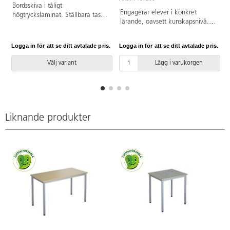
Bordsskiva i tåligt
Engagerar elever i konkret
högtryckslaminat. Ställbara tassar
lärande, oavsett kunskapsnivå.
för anpassning till ojämna ytor.
Varje låda innehåller 379
Stativet lackerat i vitt RAL 9003.
LEGO®-klossar, dubbelmotor,
Logga in för att se ditt avtalade pris.
Logga in för att se ditt avtalade pris.
L
singelmoter, färgsensor, kontroll,
2 anslutningskort och
Välj variant
Lägg i varukorgen
bygginstruktioner, vilket ger fyra
elever möjligheter att samarbeta
och lösa olika lektioner på ett
engagerat och inkluderande vis.
Varje lektion uppmuntrar till
utveckling av datalogiskt
Liknande produkter
tänkande, inklusive
problemlösning, logik och
kreativitet, och stärker eleverna
att bli trygga navigatörer i en AI-
driven värld. 40
lektionsplaneringar (á 45
minuter) medföljer som gör
förberedelsetiden minimal och
lärandet optimalt. LEGO
Education Coding Canvas är
appen som väcker kreationerna
till liv, en säker och trygg app