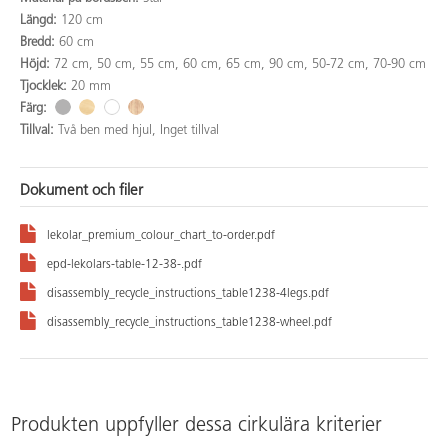
Längd:
120 cm
Bredd:
60 cm
Höjd:
72 cm, 50 cm, 55 cm, 60 cm, 65 cm, 90 cm, 50-72 cm, 70-90 cm
Tjocklek:
20 mm
Färg:
Tillval:
Två ben med hjul, Inget tillval
Dokument och filer
lekolar_premium_colour_chart_to-order.pdf
epd-lekolars-table-12-38-.pdf
disassembly_recycle_instructions_table1238-4legs.pdf
disassembly_recycle_instructions_table1238-wheel.pdf
Produkten uppfyller dessa cirkulära kriterier