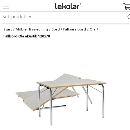
Möbler & inredning
Start
Möbler & inredning
Bord
Fällbara bord
Ola
Lekplatsutrustning & utemiljö
Fällbord Ola akustik 120x70
Skapa
Leka
Lära
Barnvagnar & småbarnsartiklar
Skolförbrukning & kontorsmaterial
Logga in / Registrera dig
Hitta din säljare
Kontakta Lekolar