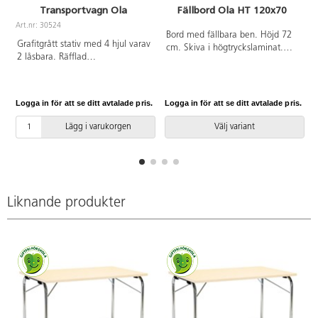
Transportvagn Ola
Fällbord Ola HT 120x70
Art.nr: 30524
Bord med fällbara ben. Höjd 72
Grafitgrått stativ med 4 hjul varav
cm. Skiva i högtryckslaminat.
2 låsbara. Räfflad
Silverlackerat stativ RAL 9006.
antiglidbeläggning. Rymmer 10
Stapelhöjd 7 cm.
stående bord. Rationell hantering
av fällborden: kör in vagnen
Logga in för att se ditt avtalade pris.
Logga in för att se ditt avtalade pris.
L
mellan bordsbenen (ej 50 cm
breda bord), vält upp bordet på
Lägg i varukorgen
Välj variant
vagnen och fäll ihop benen och
tvärtom vid utplacering. Mått:
134x53x108 cm.
Liknande produkter