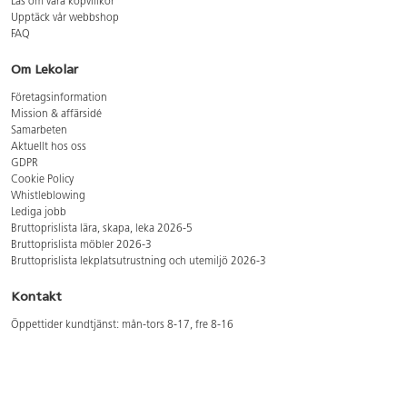
Läs om våra köpvillkor
Upptäck vår webbshop
FAQ
Om Lekolar
Företagsinformation
Mission & affärsidé
Samarbeten
Aktuellt hos oss
GDPR
Cookie Policy
Whistleblowing
Lediga jobb
Bruttoprislista lära, skapa, leka 2026-5
Bruttoprislista möbler 2026-3
Bruttoprislista lekplatsutrustning och utemiljö 2026-3
Kontakt
Öppettider kundtjänst: mån-tors 8-17, fre 8-16
Kundtjänst: 0479-19900
kundtjanst@lekolar.se
Besöksadress: Hallarydsvägen 8, 283 36 Osby
Postadress: Box 170, S-283 23 Osby