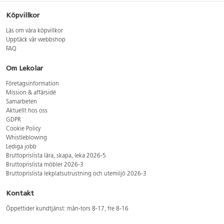
Köpvillkor
Läs om våra köpvillkor
Upptäck vår webbshop
FAQ
Om Lekolar
Företagsinformation
Mission & affärsidé
Samarbeten
Aktuellt hos oss
GDPR
Cookie Policy
Whistleblowing
Lediga jobb
Bruttoprislista lära, skapa, leka 2026-5
Bruttoprislista möbler 2026-3
Bruttoprislista lekplatsutrustning och utemiljö 2026-3
Kontakt
Öppettider kundtjänst: mån-tors 8-17, fre 8-16
Kundtjänst: 0479-19900