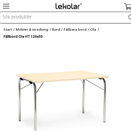
Möbler & inredning
Start
Möbler & inredning
Bord
Fällbara bord
Ola
Lekplatsutrustning & utemiljö
Fällbord Ola HT 120x50
Skapa
Leka
Lära
Barnvagnar & småbarnsartiklar
Skolförbrukning & kontorsmaterial
Logga in / Registrera dig
Hitta din säljare
Kontakta Lekolar