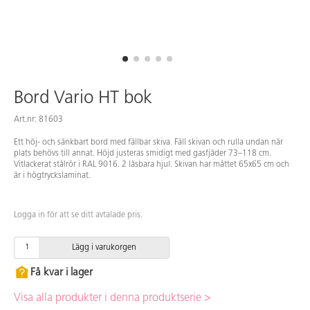
Bord Vario HT bok
Art.nr: 81603
Ett höj- och sänkbart bord med fällbar skiva. Fäll skivan och rulla undan när
plats behövs till annat. Höjd justeras smidigt med gasfjäder 73–118 cm.
Vitlackerat stålrör i RAL 9016. 2 låsbara hjul. Skivan har måttet 65x65 cm och
är i högtryckslaminat.
Logga in för att se ditt avtalade pris.
Lägg i varukorgen
Få kvar i lager
Visa alla produkter i denna produktserie >