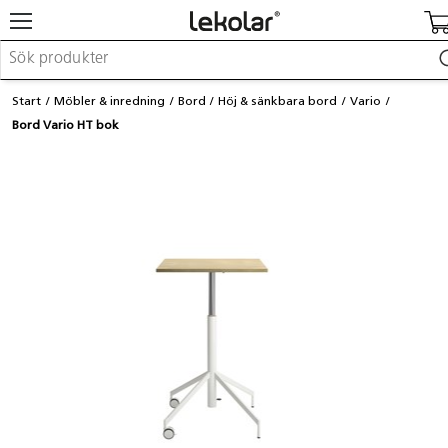
Möbler & inredning
Start
Möbler & inredning
Bord
Höj & sänkbara bord
Vario
Lekplatsutrustning & utemiljö
Bord Vario HT bok
Skapa
Leka
Lära
Barnvagnar & småbarnsartiklar
Skolförbrukning & kontorsmaterial
Logga in / Registrera dig
Hitta din säljare
Kontakta Lekolar