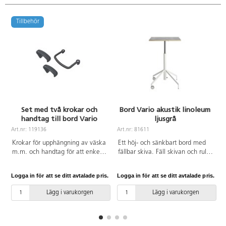
Tillbehör
Set med två krokar och
Bord Vario akustik linoleum
handtag till bord Vario
ljusgrå
A
Art.nr: 119136
Art.nr: 81611
Krokar för upphängning av väska
Ett höj- och sänkbart bord med
m.m. och handtag för att enkelt
fällbar skiva. Fäll skivan och rulla
flytta bordet. Monteras efter att
undan när plats behövs till annat.
skivan är monterad på bordet
Höjd justeras smidigt med
Logga in för att se ditt avtalade pris.
Logga in för att se ditt avtalade pris.
L
och fixeras i en av mekanismens
gasfjäder 73–118 cm. Vitlackerat
urjackningar. Fästs med
stålrör i RAL 9016. 2 låsbara hjul.
Lägg i varukorgen
Lägg i varukorgen
tillhörande skruvar.
Skivan har måttet 65x65 cm och
är i akustik linoleum.