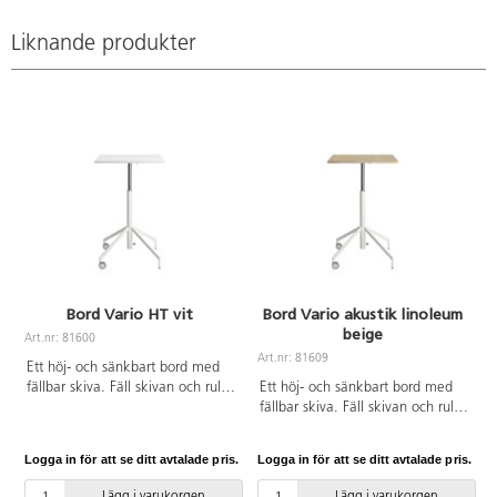
Liknande produkter
Bord Vario HT vit
Bord Vario akustik linoleum
beige
Art.nr: 81600
A
Art.nr: 81609
Ett höj- och sänkbart bord med
fällbar skiva. Fäll skivan och rulla
Ett höj- och sänkbart bord med
undan när plats behövs till annat.
fällbar skiva. Fäll skivan och rulla
Höjd justeras smidigt med
undan när plats behövs till annat.
gasfjäder 73–118 cm. Vitlackerat
Höjd justeras smidigt med
Logga in för att se ditt avtalade pris.
Logga in för att se ditt avtalade pris.
L
stålrör i RAL 9016. 2 låsbara hjul.
gasfjäder 73–118 cm. Vitlackerat
Skivan har måttet 65x65 cm och
stålrör i RAL 9016. 2 låsbara hjul.