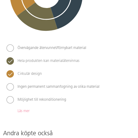
Övervägande återvunnet/förnybart material
Hela produkten kan materialåtervinnas
Cirkulär design
Ingen permanent sammanfogning av olika material
Möjlighet till rekonditionering
Läs mer
Andra köpte också