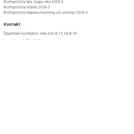
Bruttoprislista lära, skapa, leka 2026-5
Bruttoprislista möbler 2026-3
Bruttoprislista lekplatsutrustning och utemiljö 2026-3
Kontakt
Öppettider kundtjänst: mån-tors 8-17, fre 8-16
Kundtjänst: 0479-19900
kundtjanst@lekolar.se
Besöksadress: Hallarydsvägen 8, 283 36 Osby
Postadress: Box 170, S-283 23 Osby
Växel: 0479-19800
Avtalskund?
Logga in för att se dina rabatterade priser
Hitta våra säljare och utbildare
Här hittar du säljaren i din kommun
Här hittar du våra utbildningar/mässor
Här hittar du våra showrooms
Våra magasin och foldrar