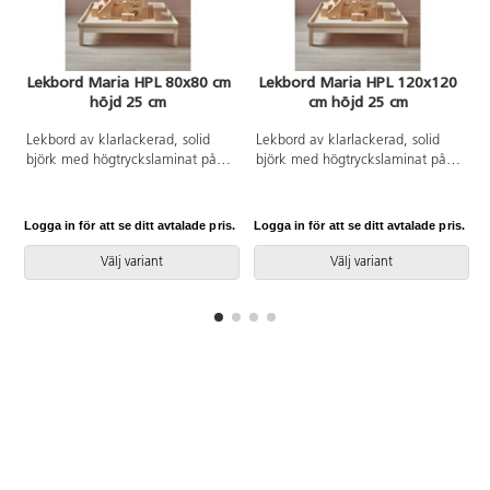
Lekbord Maria HPL 80x80 cm
Lekbord Maria HPL 120x120
höjd 25 cm
cm höjd 25 cm
Lekbord av klarlackerad, solid
Lekbord av klarlackerad, solid
björk med högtryckslaminat på
björk med högtryckslaminat på
arbetsytan. Sarg runt skivan.
arbetsytan. Sarg runt skivan.
Logga in för att se ditt avtalade pris.
Logga in för att se ditt avtalade pris.
L
Välj variant
Välj variant