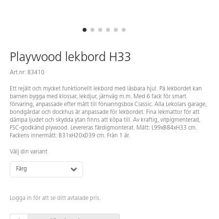
Playwood lekbord H33
Art.nr: 83410
Ett rejält och mycket funktionellt lekbord med låsbara hjul. På lekbordet kan
barnen bygga med klossar, lekdjur, järnväg m.m. Med 6 fack för smart
förvaring, anpassade efter mått till förvaringsbox Classic. Alla Lekolars garage,
bondgårdar och dockhus är anpassade för lekbordet. Fina lekmattor för att
dämpa ljudet och skydda ytan finns att köpa till. Av kraftig, vitpigmenterad,
FSC-godkänd plywood. Levereras färdigmonterat. Mått: L99xB84xH33 cm.
Fackens innermått: B31xH20xD39 cm. Från 1 år.
Välj din variant
Färg
Logga in för att se ditt avtalade pris.