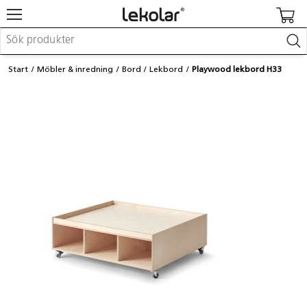
Möbler & inredning
Start
Möbler & inredning
Bord
Lekbord
Playwood lekbord H33
Lekplatsutrustning & utemiljö
Skapa
Leka
Lära
Barnvagnar & småbarnsartiklar
Skolförbrukning & kontorsmaterial
Logga in / Registrera dig
Hitta din säljare
Kontakta Lekolar