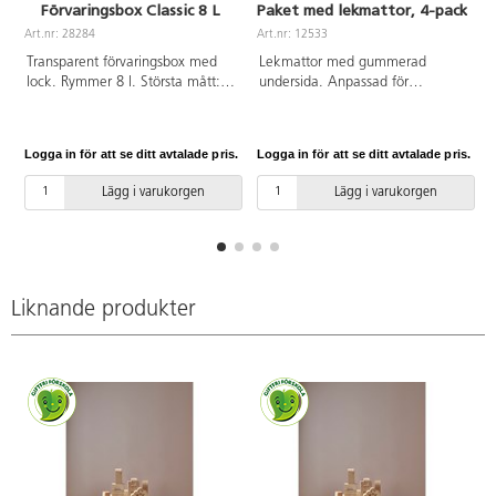
Förvaringsbox Classic 8 L
Paket med lekmattor, 4-pack
Art.nr: 28284
Art.nr: 12533
Transparent förvaringsbox med
Lekmattor med gummerad
lock. Rymmer 8 l. Största mått:
undersida. Anpassad för
34x25x16 cm. Av polypropen.
lekborden 83410 och 83411.
Skyddar lekytan och är
ljuddämpande. Av polyesterfilt.
Logga in för att se ditt avtalade pris.
Logga in för att se ditt avtalade pris.
L
PVC-fri.
Lägg i varukorgen
Lägg i varukorgen
Liknande produkter