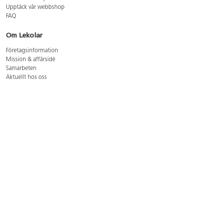
Upptäck vår webbshop
FAQ
Om Lekolar
Företagsinformation
Mission & affärsidé
Samarbeten
Aktuellt hos oss
GDPR
Cookie Policy
Whistleblowing
Lediga jobb
Bruttoprislista lära, skapa, leka 2026-5
Bruttoprislista möbler 2026-3
Bruttoprislista lekplatsutrustning och utemiljö 2026-3
Kontakt
Öppettider kundtjänst: mån-tors 8-17, fre 8-16
Kundtjänst: 0479-19900
kundtjanst@lekolar.se
Besöksadress: Hallarydsvägen 8, 283 36 Osby
Postadress: Box 170, S-283 23 Osby